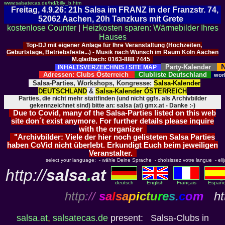
www.salsatecas.de/hd/billy_b.htm
Freitag, 4.9.26: 21h Salsa im FRANZ in der Franzstr. 74,
52062 Aachen, 20h Tanzkurs mit Grete
kostenlose Counter
|
Heizkosten sparen: Wärmebilder Ihres
Hauses
Top-DJ mit eigener Anlage für Ihre Veranstaltung (Hochzeiten,
Geburtstage, Betriebsfeste...) - Musik nach Wunsch im Raum Köln Aachen
M.gladbach: 0163-888 7445
N
Party-Kalender
INHALTSVERZEICHNIS / SITE MAP
Adressen: Clubs Österreich
Clubliste Deutschland
wor
Salsa-Parties, Workshops, Kongresse:
Salsa-Kalender
DEUTSCHLAND
&
Salsa-Kalender ÖSTERREICH
Parties, die nicht mehr stattfinden (und nicht ggfs. als Archivbilder
gekennzeichnet sind) bitte an: salsa (at) gmx.at - Danke :-)
Due to Covid, many of the Salsa-Parties listed on this web
site don´t exist anymore. For further details please inquire
with the organizer
"Archivbilder: Viele der hier noch gelisteten Salsa Parties
haben CoVid nicht überlebt. Erkundigt Euch beim jeweiligen
Veranstalter.
select your language: - wähle Deine Sprache - choisissez votre langue - elija 
http://
salsa
.
at
deutsch
English
Français
Españo
http
://
s
a
l
s
a
p
i
c
t
u
r
e
s
.
c
o
m
htt
salsa.at
,
salsatecas.de
present: Salsa-Clubs in