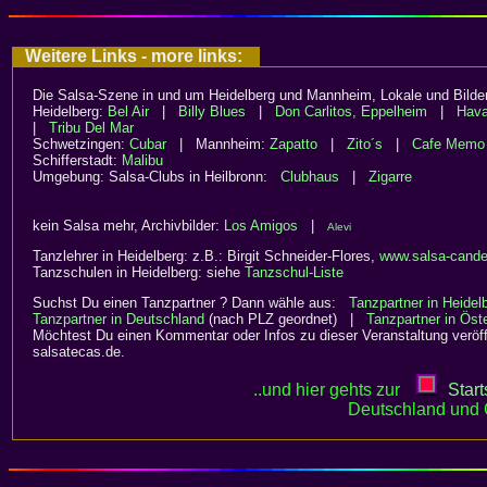
Weitere Links - more links:
Die Salsa-Szene in und um Heidelberg und Mannheim, Lokale und Bilder
Heidelberg:
Bel Air
|
Billy Blues
|
Don Carlitos, Eppelheim
|
Hav
|
Tribu Del Mar
Schwetzingen:
Cubar
| Mannheim:
Zapatto
|
Zito´s
|
Cafe Memo
Schifferstadt:
Malibu
Umgebung: Salsa-Clubs in Heilbronn:
Clubhaus
|
Zigarre
kein Salsa mehr, Archivbilder:
Los Amigos
|
Alevi
Tanzlehrer in Heidelberg: z.B.: Birgit Schneider-Flores,
www.salsa-cande
Tanzschulen in Heidelberg: siehe
Tanzschul-Liste
Suchst Du einen Tanzpartner ? Dann wähle aus:
Tanzpartner in Heide
Tanzpartner in Deutschland
(nach PLZ geordnet) |
Tanzpartner in Öste
Möchtest Du einen Kommentar oder Infos zu dieser Veranstaltung veröff
salsatecas.de.
..und hier gehts zur
Start
Deutschland und 