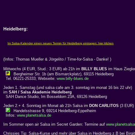
Heidelberg:
(Infos: Thomas Mueller & Jörgelito / Time-for-Salsa - Danke! )
Mittwochs (4 EUR, Stud.: 3 EUR) ab 21h im
BILLY BLUES
im Haus Ziegle
Bergheimer Str. 1b (am Bismarckplatz), 69115 Heidelberg
Tel. 06221-25333; Webseite:
www.billy-blues.de
Jeden 1. Samstag (und salsa cafe am 3. sonntag im monat 16 bis 22 uhr)
im
SAH / Salsa Akademie Heidelberg
SAH Dance Studio, Im Bosseldorn 23A, 69126 Heidelberg
Jeden 2.+ 4. Sonntag im Monat ab 21h Salsa im
DON CARLITOS
(3 EUR)
Handelsstrasse 9, 69214 Heidelberg-Eppelheim
Infos:
www.planetsalsa.de
Im Sommer open air Salsa im Secret Garden: Termine auf
www.planetsalsa
Chrissies Tip: Salsa-Kurse und mehr über Salsa in Heidelberg z.B bei Birgi