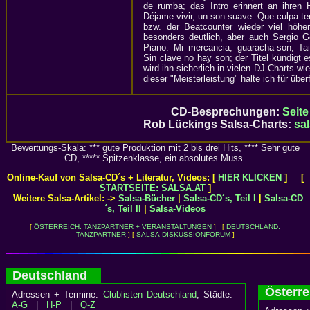
de rumba; das Intro erinnert an ihren 
Déjame vivir, un son suave. Que culpa te
bzw. der Beatcounter wieder viel höhe
besonders deutlich, aber auch Sergio G
Piano. Mi mercancia; guaracha-son, Tai
Sin clave no hay son; der Titel kündigt 
wird ihn sicherlich in vielen DJ Charts w
dieser "Meisterleistung" halte ich für über
CD-Besprechungen:
Seite 
Rob Lückings Salsa-Charts:
sa
Bewertungs-Skala: *** gute Produktion mit 2 bis drei Hits, **** Sehr gute
CD, ***** Spitzenklasse, ein absolutes Muss.
Online-Kauf von Salsa-CD´s + Literatur, Videos: [
HIER KLICKEN
] [
STARTSEITE: SALSA.AT
]
Weitere Salsa-Artikel: ->
Salsa-Bücher
|
Salsa-CD´s, Teil I
|
Salsa-CD
´s, Teil II
|
Salsa-Videos
[
ÖSTERREICH: TANZPARTNER + VERANSTALTUNGEN
] [
DEUTSCHLAND:
TANZPARTNER
] [
SALSA-DISKUSSIONFORUM
]
Deutschland
Österr
Adressen + Termine:
Clublisten Deutschland
, Städte:
A-G
|
H-P
|
Q-Z