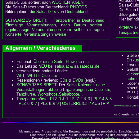
Adressen +
Salsa-Clubs sortiert nach
WOCHENTAGEN
Salsa-Clubs
Die Salsa-Discos von Deutschland:
PHOTOS !
Die Salsa-
Bildergalerie:
die Salsa-DJ´s von Deutschland
Bildergaler
Hier befind
SCHWARZES BRETT:
Tanzpartner in Deutschland
|
Einmalige Veranstaltungen, nach Datum sortiert
|
SCHWARZ
regelmässige Veranstaltungen zum selber eintragen
|
Tanzpartner
Konzerte, Veranstaltungshinweise
Allgemein / Verschiedenes
Stelle
Diskus
Editorial:
Über diese Seite, Hinweise etc..
Leser 
Das Letzte:
NEU
bei salsa.at & salsatecas.de
Gefällt
verschiedene andere Länder:
klicke
WELTWEITE Clubliste
schreib
Rezensionen / reviews:
CDs
&
DVDs
(engl.)
..oder
SCHWARZES BRETT:
Der
Salsa-Kalender: neue
hinzuf
Veranstaltungen, aktuelle Ergänzungen zur Clubliste;
MS I.E.)
Tanzkurse, Workshops,Salsaboote...
Kontak
Tanzpartnerbörse
:
PLZ 0 & 1
|
PLZ 2 & 3
|
PLZ 4 & 5
|
PLZ 6 & 7
|
PLZ 8 & 9
|
ÖSTERREICH / AUSTRIA
www.salsatecas.
veröffentlichen /
Meinungs- und Pressefreiheit: Alle Bewertungen sind die persönliche Einschätzung 
Empfehlungen etc. geben nur die persönliche Meinung der jeweiligen Autore
Design/copyright 1998-2002 by
salsa.at
, Austria &
salsatecas.de
, Germany