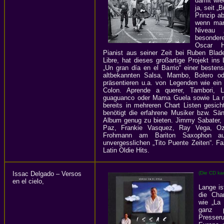
damit wied
ja, seit „
Prinzip a
wenn man
Niveau 
besonder
Oscar H
Pianist aus seiner Zeit bei Ruben Bla
Libre, hat dieses großartige Projekt in
„Un gran día en el Barrio“ einer bestens
altbekannten Salsa, Mambo, Bolero o
präsentieren u.a. von Legenden wie ein 
Colon. Aprende a querer, Tambori,
guaguanco oder Mama Guela sowie La m
bereits in mehreren Chart Listen gesich
benötigt die erfahrene Musiker bzw. Sä
Album genug zu bieten. Jimmy Sabater, 
Paz, Frankie Vasquez, Ray Vega, Oz
Frohmann am Bariton Saxophon au
unvergesslichen „Tito Puente Zeiten“. Fa
Latin Oldie Hits.
Issac Delgado – Versos
(Die CD ka
en el cielo,
Lange is
die Cha
wie „La
ganz p
Presser