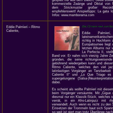
kommerzielle Zwänge und Diktat von M
dem Strickmuster großer Recor
empfehlenswert! Anspieltipps: La gata l
Infos: www.mamborama.com
Eddie Palmieri – Ritmo
(Die CD kann man zum Best
Caliente,
Eddie Palmier
lateinamerikanische
richtig in Hochform
Europatournee liegt 
letzten Albums nur 
La Perfecta II, stel
Band vor. Er nahm sich vierzig Jahre Z
gründen, die seine richtungsweisend
gebührend wiedergeben kann und diesen
Ritmo Caliente, welches den viel jaz
latinlastigen Vorgänger an Tanzbarkeit ü
Caliente II“ und „Lo Que Triago es
supergelungene (Salsa-)Neuinterpretat
dabei.
Es scheint als wollte Palmieri mit dies
beim Vorgänger versäumte. Mit „Gigue 
diesmal nur ein Klassik-Stück, welches s
verrät, in ein Afro-Latinjazz mit r
verwandelt. Auch wenn es nicht zu den S
Einsetzen der Trommeln baut sich Span
so weit ist giert man trotz Überlänge nac