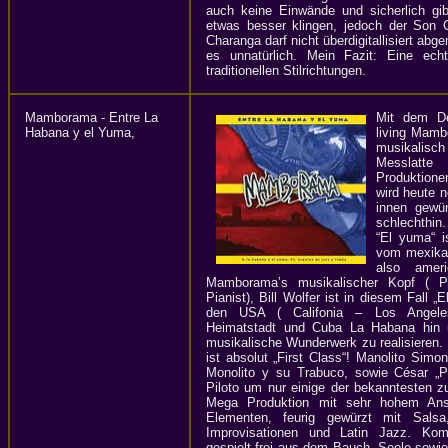
auch keine Einwände und sicherlich gi
etwas besser klingen, jedoch der Son 
Charanga darf nicht überdigitallisiert abg
es unnatürlich. Mein Fazit: Eine ech
traditionellen Stilrichtungen.
Mamborama - Entre La
Mit dem De
Habana y el Yuma,
living Mamb
musikalisc
Messlatt
Produktione
wird heute n
innen gewü
schlechthin.
“El yuma“ i
vom mexikan
also amer
Mamborama’s musikalischer Kopf ( Pr
Pianist), Bill Wolfer ist in diesem Fall 
den USA ( Califonia – Los Angele
Heimatstadt und Cuba La Habana hin 
musikalische Wunderwerk zu realisieren.
ist absolut „First Class“! Manolito Simo
Monolito y su Trabuco, sowie César „P
Piloto um nur einige der bekanntesten 
Mega Produktion mit sehr hohem Ans
Elementen, feurig gewürzt mit Sals
Improvisationen und Latin Jazz. Kom
gespielt frei aus dem Bauch, Seele sowie