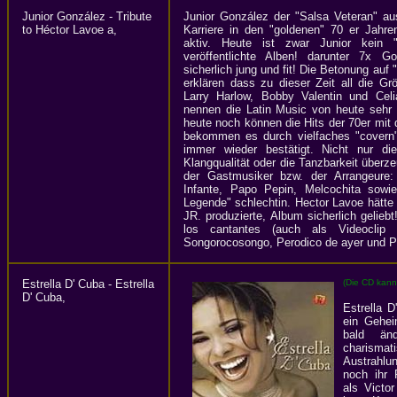
Junior González - Tribute
Junior González der "Salsa Veteran" a
to Héctor Lavoe a,
Karriere in den "goldenen" 70 er Jahre
aktiv. Heute ist zwar Junior kein "
veröffentlichte Alben! darunter 7x G
sicherlich jung und fit! Die Betonung auf 
erklären dass zu dieser Zeit all die Gr
Larry Harlow, Bobby Valentin und Cel
nennen die Latin Music von heute sehr 
heute noch können die Hits der 70er mit 
bekommen es durch vielfaches "covern"
immer wieder bestätigt. Nicht nur die
Klangqualität oder die Tanzbarkeit überze
der Gastmusiker bzw. der Arrangeure:
Infante, Papo Pepin, Melcochita sowi
Legende" schlechtin. Hector Lavoe hätt
JR. produzierte, Album sicherlich geliebt
los cantantes (auch als Videoclip
Songorocosongo, Perodico de ayer und Pa
Estrella D' Cuba - Estrella
(Die CD kann
D' Cuba,
Estrella 
ein Gehei
bald änd
charism
Austrahl
noch ihr 
als Victo