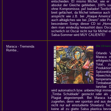
entscheiden. El mismo Michel, wie er
absolut der Gleiche geblieben, 100% sab
ohne Kompromisse, pa'l bailador! Textli
breit gefächert, da Michel teilweise auch
anspricht wie z.B. bei „Ataque America"
auch alltägliches wie bei „Dinero" oder P
besonderen Songs dieser CD ist „Home
dem man eindeutig heraushört dass Oscar
sicherlich ist Oscar nicht nur für Michel 
Salsa-Sommer wird MUY CALIENTE!
Maraca - Tremenda
(Die CD kann
Rumba ,
Orlando V
Maraca m
erfolgrei
Total, z
Produk
Spitzenk
Abwechslu
temperame
Timbabea
tanzbar. 
wird automatisch bzw. unberechtigt immer 
„Timba Schublade" gesteckt oder als 
Plagiat abgestempelt. Bei Maraca 
zugreifen, denn wer spontan und aus de
nicht nur auf einstudierte Showtanz Tec
keine all zu glatte Salsa plastica bevo