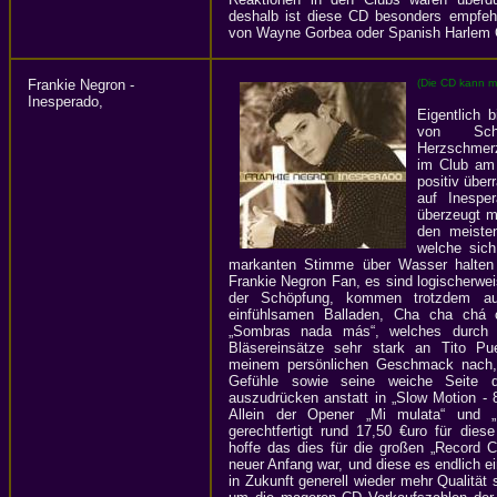
deshalb ist diese CD besonders empfehl
von Wayne Gorbea oder Spanish Harlem Or
Frankie Negron -
(Die CD kann m
Inesperado,
Eigentlich 
von Sch
Herzschmer
im Club am 
positiv über
auf Inesper
überzeugt mi
den meisten
welche sich
markanten Stimme über Wasser halten k
Frankie Negron Fan, es sind logischerw
der Schöpfung, kommen trotzdem au
einfühlsamen Balladen, Cha cha chá 
„Sombras nada más“, welches durch 
Bläsereinsätze sehr stark an Tito Pu
meinem persönlichen Geschmack nach, 
Gefühle sowie seine weiche Seite 
auszudrücken anstatt in „Slow Motion - 
Allein der Opener „Mi mulata“ und 
gerechtfertigt rund 17,50 €uro für die
hoffe das dies für die großen „Record 
neuer Anfang war, und diese es endlich
in Zukunft generell wieder mehr Qualität 