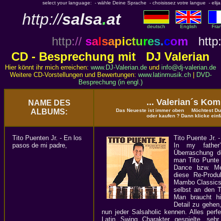
select your language: - wähle Deine Sprache - choisissez votre langue - elija 
http://
salsa
.
at
deutsch
English
Fran
http
://
s
a
l
s
a
p
i
c
t
u
r
e
s
.
c
o
m
http:
CD - Besprechung mit DJ Valerian
Hier könnt ihr mich erreichen:
www.DJ-Valerian.de
und
info@dj-valerian.de
Weitere CD-Vorstellungen und Bewertungen:
www.latinmusik.ch
|
DVD-
Besprechung (in engl.)
... Valerian´s Ko
NAME DES
ALBUMS:
Das Neueste ist immer oben Möchtest Du 
oder kaufen ? Dann klicke einf
Tito Puenten Jr. - En los
Tito Puente Jr. 
pasos de mi padre,
In my father
Überraschung d
man Tito Punte J
Dance bzw. Me
diese Re-Produ
Mambo Classics 
selbst an den 
Man braucht hi
Detail zu gehen
nun jeder Salsaholic kennen. Alles per
Latin Swing Charakter gespielte, sehr