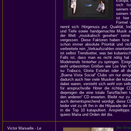
Europa, 
sich Is
seinem 
seinem l
ist hier
Formel 
nennt sich: Hörgenuss pur, Qualität, Ind
und Tiefe sowie handgemachte Musik a
der Welt „musikalisch gesehen“ sein
vergessen. Diese Faktoren haben bzw. 
schon immer absolute Priorität und nic
verbreitete rein „Verkaufszahlen orientie
ist selbst Trendsetter, was bei kubanisch
Falls ist, dass man es nicht nötig hat
Modetrends hinterher zu springen. Einig
wohl unbestritten Größen wie Los Van V
su Trabuco, Gloria Estefan oder all di
„Buena Vista Social“ Clubs um nur eini
dadurch auch hier viele Musiker der kuba
dabei waren, versteht sich wohl von selb
für anspruchvolle Hörer die richtige C
diejenigen die eine totale Tanzflächen t
den anderen“ CD erwarten. Bleibt nur z
auch dementsprechend würdigt, diese CD
leider viel zu oft Ihn in die Hitparade der
in die Top 10 katapultiert. Anspieltipp
quiero Maria und Orden del dia.
Victor Manuelle - Le
(Die CD ka