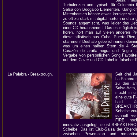
Salsa! melo
Turbulenzen und typisch für Colombia f
Salsa con Boogaloo Elementen. Klanglic
Mittenbereich könnte etwas kerniger sein.
zu oft zu stark mit digital hartem und zu g
Sounds abgemischt, was leider das „le
einer CD herausnimmt. Das es möglich i
hören, hört man auf vielen anderen Pr
diese stlistisch aus Cuba, Puerto Ric
stammen! Deshalb gebe ich einen kleine
was um einen halben Stern die 4 Stern
Corazón de araña negra und Negro. J
Vergabe von persönlichen Song Favoriten
auf dem Cover und CD Label in falscher R
La Palabra - Breaktrough,
Seit drei J
La Palabra
zu den am 
Salsa-Acts,
macht in u
eine gute Fi
bald ä
BREAKTHROU
Scheibe vor
schnell v
FIRE noch
innovativ ausgelegt, so ist BREAKTHROU
Scheibe. Das ist Club-Salsa der Oberk
zwischen Powersalsa und romantis