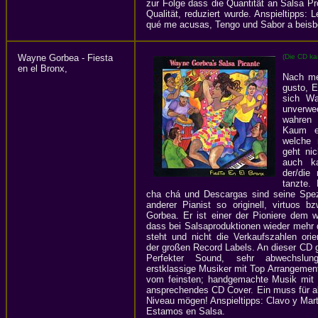
zur Folge dass die Quantität an Salsa Pr
Qualität, reduziert wurde. Anspieltipps: 
qué me acusas, Tengo und Sabor a beisb
Wayne Gorbea - Fiesta
(Die CD ka
en el Bronx,
Nach me
gusto, 
sich Wa
unverwe
wahren 
Kaum ei
welche 
geht nic
auch ka
der/die
tanzte.
cha chá und Descargas sind seine Spez
anderer Pianist so originell, virtuos bz
Gorbea. Er ist einer der Pioniere dem 
dass bei Salsaproduktionen wieder mehr d
steht und nicht die Verkaufszahlen orien
der großen Record Labels. An dieser CD gi
Perfekter Sound, sehr abwechslungs
erstklassige Musiker mit Top Arrangement
vom feinsten; handgemachte Musik mit 
ansprechendes CD Cover. Ein muss für a
Niveau mögen! Anspieltipps: Clavo y Marti
Estamos en Salsa.