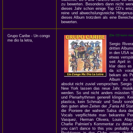
zu bewerten. Besonders dann nicht wen
dieses Jahr schon einige Top CD’s ers
reine und abwechslungsreiche Hörgenus
dieses Album trotzdem als eine Bereic
bewerten.
Grupo Caribe - Un congo
(Die CD kann man
me dio la letra,
Sergio Rivera
dritten Album
in den USA w
etwas verspät
seit April in
klar dass es
da ich vora
bekam als P
Album zu m
absolut nicht zuviel versprochen. Sergio
New York lassen das neue Jahr, musika
werden. So und nicht anders müssten
und Plenarhythmen generell klingen. Ke
plastica, kein Schmalz und Seufz sond
den guten alten Zeiten der „Fania All Sta
die Pioniere der wahren Salsa dura der
Vocals verpflichtete man bekannte Per
Vasquez, Herman Olivera, Louis Alay
Charlie Palmieri’s Kommentar zu dieser 
you can’t dance to this you probably d
Reaktionen in den Clubs waren überdur