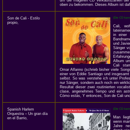
um die mageren CD Verkaufszahlen der 
oben zu bekommen. Dieses Album ist dafür
Son de Cali - Estilo
(Die CD kan
propio,
Cali, wo
lateiname
in einer
Bandname
und Javie
Sänger v
zusammeng
Erfahrung
Album um
Cali st
Omar Alfanno (schrieb bisher viele Songs
einer von Eddie Santiago und insgesamt
selbst. So was verstehe ich unter Profes
nur Sänger, sondern auch noch ein wirklic
Resultat dieser zwei routinierten vocali
clase, angenehmes Tempo und ein astre
Cómo estás, Y entonces, Son de Cali und
Spanish Harlem
(Die CD kan
Orquestra – Un gran día
Man lieg
en el Barrio,
wenn man 
Jahre ne