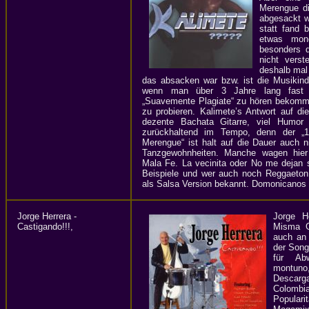
Merengue di
abgesackt wa
statt fand 
etwas mono
besonders 
nicht verst
deshalb mal 
das absacken war bzw. ist die Musikindu
wenn man über 3 Jahre lang fast a
„Suavemente Plagiate“ zu hören bekommt
zu probieren. Kalimete’s Antwort auf di
dezente Bachata Gitarre, viel Humor
zurückhaltend im Tempo, denn der „
Merengue“ ist halt auf die Dauer auch ni
Tanzgewohnheiten. Manche wagen hier
Mala Fe. La vecinita oder No me dejan sa
Beispiele und wer auch noch Reggaeto
als Salsa Version bekannt. Domonicanos 
Jorge Herrera -
Jorge H
Castigando!!!,
Misma G
auch an 
der Song
für Ab
montuno
Descar
Colombi
Populari