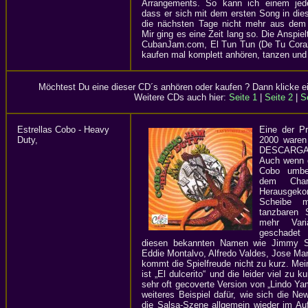
Arrangements. So kann ich einem jede
dass er sich mit dem ersten Song in dies
die nächsten Tage nicht mehr aus dem 
Mir ging es eine Zeit lang so. Die Anspie
CubanJam.com, El Tun Tun (De Tu Coraz
kaufen mal komplett anhören, tanzen und
Möchtest Du eine dieser CD´s anhören oder kaufen ? Dann klicke ei
Weitere CDs auch hier:
Seite 1
|
Seite 2
|
S
Estrellas Cobo - Heavy
Eine der P
Duty,
2000 waren
DESCARGA 2
Auch wenn 
Cobo umbe
dem Charan
Herausgekom
Scheibe m
tanzbaren 
mehr Varia
geschadet 
diesen bekannten Namen wie Jimmy Sa
Eddie Montalvo, Alfredo Valdes, Jose M
kommt die Spielfreude nicht zu kurz. Mein
ist „El dulcerito“ und die leider viel zu
sehr oft gecoverte Version von „Lindo 
weiteres Beispiel dafür, wie sich die N
die Salsa-Szene allgemein wieder im Aufw