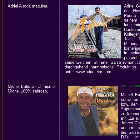
Adriel A toda maquina,
Adriel G
der „Ne
Puerto
seine
langj
Backgrou
Kollegen
Joel, 
Mirand
bisherig
in sein
präsen
seidenweichen Stimme, Salsa romantic
durchgehend harmonische Produktion. 
unter: www.adriel.8m.com
Michel Batista - El mismo
(Die CD kann
Michel 100% sabroso,
Michel Ba
schweren 
bzw. den 
Superalbu
zu können
mit „La r
Jahres Ch
auch mit s
die Salse
DJ's in