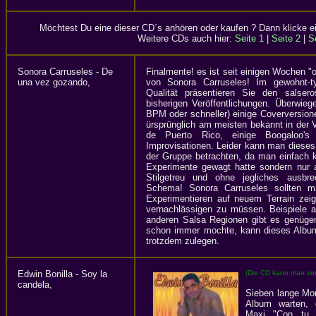
Möchtest Du eine dieser CD´s anhören oder kaufen ? Dann klicke ei
Weitere CDs auch hier:
Seite 1
|
Seite 2
|
S
Sonora Carruseles - De
Finalmente! es ist seit einigen Wochen 
una vez gozando,
von Sonora Carruseles! Im gewohnt-t
Qualität präsentieren Sie den salser
bisherigen Veröffentlichungen. Überwieg
BPM oder schneller) einige Coverversione
ürsprünglich am meisten bekannt in der
de Puerto Rico, einige Boogaloo's 
Improvisationen. Leider kann man dieses
der Gruppe betrachten, da man einfach 
Experimente gewagt hatte sondern nur a
Stilgetreu und ohne jegliches ausb
Schema! Sonora Carruseles sollten 
Experimentieren auf neuem Terrain zeig
vernachlässigen zu müssen. Beispiele a
anderen Salsa Regionen gibt es genüge
schon immer mochte, kann dieses Album 
trotzdem zulegen.
Edwin Bonilla - Soy la
(Die CD kann man zum
candela,
Sieben lange Mo
Album warten, 
Maxi "Con tu m