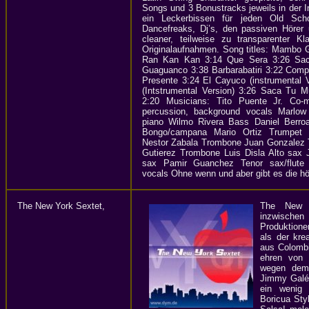
Songs und 3 Bonustracks jeweils in der I
ein Leckerbissen für jeden Old Sch
Dancefreaks, Dj’s, den passiven Hörer
cleaner, teilweise zu transparenter K
Originalaufnahmen. Song titles: Mambo 
Ran Kan Kan 3:14 Que Sera 3:26 Sac
Guaguanco 3:38 Barbarabatiri 3:22 Comp
Presente 3:24 El Cayuco (instrumental 
(Intstrumental Version) 3:26 Saca Tu Mu
2:20 Musicians: Tito Puente Jr. Co-mu
percussion, background vocals Marlow 
piano Wilmo Rivera Bass Daniel Berr
Bongo/campana Mario Ortiz Trumpet 
Nestor Zabala Trombone Juan Gonzalez 
Gutierez Trombone Luis Disla Alto sax 
sax Pamir Guanchez Tenor sax/flute
vocals Ohne wenn und aber gibt es die hö
The New York Sextet,
The New 
inzwisch
Produktione
als der kre
aus Colomb
ehren von 
wegen dem 
Jimmy Galé,
ein wenig
Boricua Sty