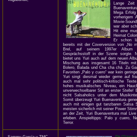
Lange Zeit
Buenaventu
Mega Erfolg
vorherigem 
Movie-Soundt
war aber sch
Hit eine mus
Heimat Colom
Er schon lä
bereits mit der Coverversion von „No 
Brel, auf seinem 1997er Album „H
Gesprächsstoff in der Szene sorgte. 
bietet uns Yuri auch auf dem neuen Alb
Mischung aus insgesamt 16 Titeln mit
Bolero, Balada und Cha cha chá. Zu Ga
Favoriten „Palo y cuero“ war kein gering
Yuri singt diesmal wieder gerne auf fr
auch mal sehr politisch-kritische Tex
hohes musikalisches Niveau, ein Hauc
unverwechselbarer Stil an erster Stelle!
nicht Salsaholics unter dem Musikint
Somit überzeugt Yuri Buenaventura gener
auch mit einigen gut tanzbaren Salsa S
meisten sicherlich mit seiner Power Stim
an der Zeit, Yuri Buenaventura mal Liv
erleben. Anspieltipps: Palo y cuero, 
Terror.
Sammy García y TMC –
(Die CD kann m