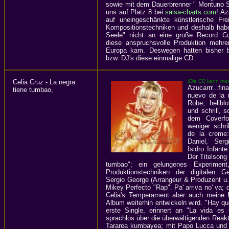
sowie mit dem Dauerbrenner " Montuno S
uns auf Platz 8 bei
salsa-charts.com
! A
auf uneingeschänkte künstlerische Fre
Kompositionstechniken und deshalb hab
Seele" nicht an eine große Record C
diese anspruchsvolle Produktion mehr
Europa kam. Deswegen hatten bisher b
bzw. DJ's diese einmalige CD.
Celia Cruz - La negra
(Die CD kann man
Azucarrr...f
tiene tumbao,
nuevo de la r
Robe, hellbl
und schrill, s
dem Coverfot
weniger schr
de la creme
Daniel, Ser
Isidro Infant
Der Titelsong
tumbao"; ein gelungenes Experiment
Produktionstechniken der digitalen G
Sergio George (Arrangeur & Produzent u
Mikey Perfecto "Rap". Pa' arriva no' va; 
Celia's Temperament aber auch meine 
Album weiterhin entwickeln wird. "Hay qu
erste Single, erinnert an "La vida es
sprachlos über die überwältigenden Reak
Tararea kumbayea; mit Papo Lucca und