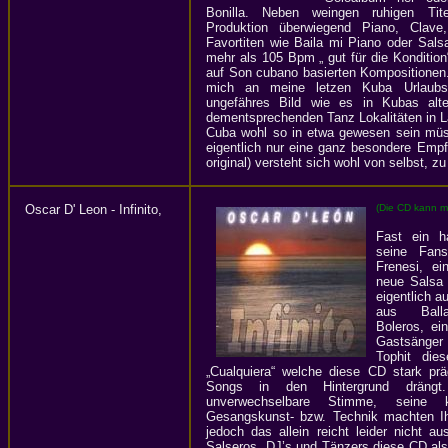
Bonilla. Neben weingen ruhigen Tite
Produktion überwiegend Piano, Clav
Favortiten wie Baila mi Piano oder Sal
mehr als 105 Bpm „ gut für die Kondition
auf Son cubano basierten Kompositionen.
mich an meine letzen Kuba Urlaubsr
ungefähres Bild wie es in Kubas alt
dementsprechenden Tanz Lokalitäten in 
Cuba wohl so in etwa gewesen sein müss
eigentlich nur eine ganz besondere Empf
original) versteht sich wohl von selbst, zu
Oscar D' Leon - Infinito,
(Die CD kann m
Fast ein h
seine Fan
Frenesi, ei
neue Salsa 
eigentlich a
aus Balla
Boleros, e
Gastsänger u
Tophit die
„Cualquiera“ welche diese CD stark pr
Songs in den Hintergrund drängt
unverwechselbare Stimme, seine 
Gesangskunst- bzw. Technik machten Ih
jedoch das allein reicht leider nicht 
Salseros, DJ’s und Tänzers diese CD als 