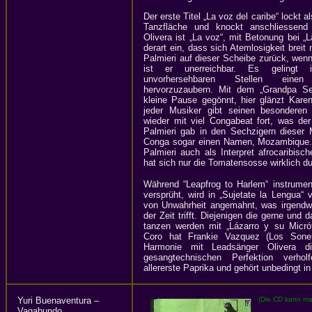
Der erste Titel „La voz del caribe“ lockt
Tanzfläche und knockt anschliessen
Olivera ist „La voz“, mit Betonung bei „
derart ein, dass sich Atemlosigkeit breit
Palmieri auf dieser Scheibe zurück, wenn 
ist er unerreichbar. Es gelingt
unvorhersehbaren Stellen einen 
hervorzuzaubern. Mit dem „Grandpa Se
kleine Pause gegönnt, hier glänzt Kare
jeder Musiker gibt seinen besonderen J
wieder mit viel Congabeat fort, was der
Palmieri gab in den Sechzigern diese
Conga sogar einen Namen, Mozambique. S
Palmieri auch als Interpret afrocaribisc
hat sich nur die Tomatensosse wirklich d
Während “Leapfrog to Harlem“ instrum
versprüht, wird in „Sujetate la Lengua“ 
von Unwahrheit angemahnt, was irgendwi
der Zeit trifft. Diejenigen die gerne und
tanzen werden mit „Lázarro y su Micró
Coro hat Frankie Vazquez (Los Soner
Harmonie mit Leadsänger Olivera d
gesangtechnischen Perfektion verhol
allererste Paprika und gehört unbedingt 
Yuri Buenaventura –
(Die CD kann ma
Vagabundo,