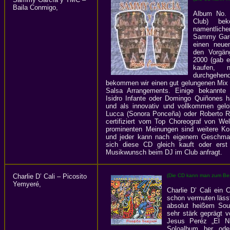
Baila Conmigo,
Album No.
Club) be
namentliche
Sammy Garcí
einen neue
den Vorgän
2000 (gab e
kaufen, 
durchgehen
bekommen wir einen gut gelungenen Mix 
Salsa Arrangements. Einige bekannte P
Isidro Infante oder Domingo Quiñones h
und als innovativ und vollkommen gelo
Lucca (Sonora Ponceña) oder Roberto R
certifiziert vom Top Choreograf von We
prominenten Meinungen sind weitere Ko
und jeder kann nach eigenem Geschmac
sich diese CD gleich kauft oder erst
Musikwunsch beim DJ im Club anfragt.
Charlie D’ Cali – Picosito
(Die CD kann man zum Best
Yemyeré,
Charlie D’ Cali ein
schon vermuten lässt
absolut heißem Sou
sehr stärk geprägt
Jesus Peréz „El N
Soloalbum her ode