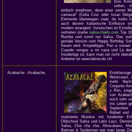
bzw. Komp
selten, 
einfach erwähnen, denn einer seiner Me
carnaval" (Celia Cruz oder Issac Del
Elemente überwiegen zwar, da Isidro In
auch dezent kubanische Einflüsse si
modern arrangiert. Inzwischen ist Estrell
vertreten (siehe
salsa-charts.com
Top 100
Rumba und sonst nur Salsa. Das outr
geniale Version vom Happy Birthday Son
freuen wird. Anspieltipps: Pon a sonaer 
Cuando vengas a mi casa und La diet
Insidertipp ist, kann man sie nicht übera
Anbieter ist www.latinocds.ch!
Azabache - Azabache,
Erstklassig
Westcoast, 
mehr. Nac
Conjunto Am
y Ron, zeige
von Azabach
noch sehr vie
Ins Leben g
September 
Rafael und 
routinierte Musiker mit fundierter E
Oldschool Salsa und Latin Lazz. Dement
Salsa, Cha cha cha, Afrocubano, Ma
Batman & Spiderman war man lange Zeit