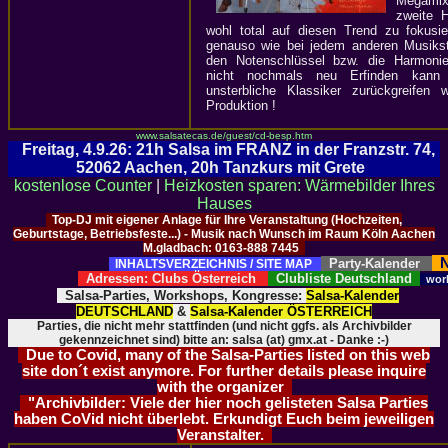
Megamixe
zweite H
wohl total auf diesen Trend zu fokusi
genauso wie bei jedem anderen Musikst
den Notenschlüssel bzw. die Harmonie
nicht nochmals neu Erfinden kann
unsterbliche Klassiker zurückgreifen 
Produktion !
www.salsatecas.de/guest/cd-besp.htm
Freitag, 4.9.26: 21h Salsa im FRANZ in der Franzstr. 74,
52062 Aachen, 20h Tanzkurs mit Grete
kostenlose Counter
|
Heizkosten sparen: Wärmebilder Ihres
Hauses
Top-DJ mit eigener Anlage für Ihre Veranstaltung (Hochzeiten,
Geburtstage, Betriebsfeste...) - Musik nach Wunsch im Raum Köln Aachen
M.gladbach: 0163-888 7445
N
Party-Kalender
INHALTSVERZEICHNIS / SITE MAP
Adressen: Clubs Österreich
Clubliste Deutschland
wor
Salsa-Parties, Workshops, Kongresse:
Salsa-Kalender
DEUTSCHLAND
&
Salsa-Kalender ÖSTERREICH
Parties, die nicht mehr stattfinden (und nicht ggfs. als Archivbilder
gekennzeichnet sind) bitte an: salsa (at) gmx.at - Danke :-)
Due to Covid, many of the Salsa-Parties listed on this web
site don´t exist anymore. For further details please inquire
with the organizer
"Archivbilder: Viele der hier noch gelisteten Salsa Parties
haben CoVid nicht überlebt. Erkundigt Euch beim jeweiligen
Veranstalter.