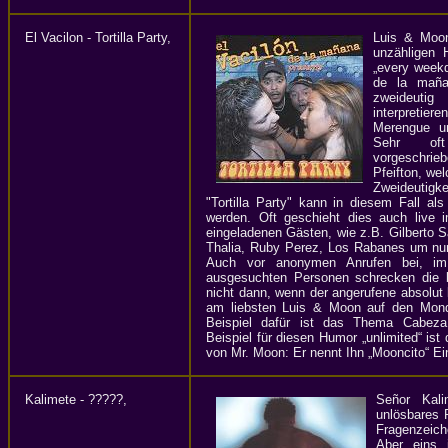
El Vacilon - Tortilla Party,
Luis & Moon 
unzähligen 
„every weekd
de la maña
zweideuti
interpreti
Merengue un
Sehr o
vorgeschr
Pfeifton, we
Zweideutigk
"Tortilla Party" kann in diesem Fall als
werden. Oft geschieht dies auch live 
eingeladenen Gästen, wie z.B. Gilberto
Thalia, Ruby Perez, Los Rabanes um nur
Auch vor anonymen Anrufen bei, im 
ausgesuchten Personen schrecken die b
nicht dann, wenn der angerufene absolut
am liebsten Luis & Moon auf den Mon
Beispiel dafür ist das Thema Cabeza
Beispiel für diesen Humor „unlimited“ is
von Mr. Moon: Er nennt Ihn „Mooncito“ Ei
Kalimete - ?????,
Señor Kali
unlösbares 
Fragenzeich
Aber eins 