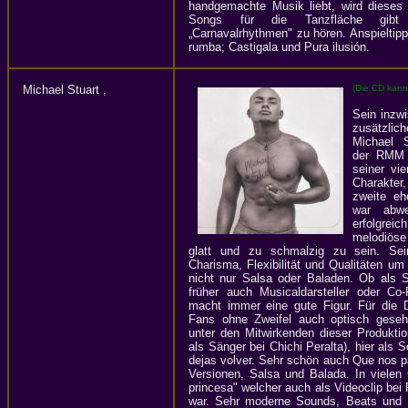
handgemachte Musik liebt, wird diese
Songs für die Tanzfläche gibt 
„Carnavalrhythmen" zu hören. Anspieltipps
rumba; Castigala und Pura ilusión.
Michael Stuart ,
(Die CD kann
Sein inzw
zusätzlic
Michael S
der RMM 
seiner vi
Charakter,
zweite eh
war abwe
erfolgrei
melodiöse
glatt und zu schmalzig zu sein. Sei
Charisma, Flexibilität und Qualitäten um
nicht nur Salsa oder Baladen. Ob als S
früher auch Musicaldarsteller oder Co-
macht immer eine gute Figur. Für die 
Fans ohne Zweifel auch optisch geseh
unter den Mitwirkenden dieser Produktio
als Sänger bei Chichi Peralta), hier als S
dejas volver. Sehr schön auch Que nos p
Versionen, Salsa und Balada. In vielen 
princesa" welcher auch als Videoclip be
war. Sehr moderne Sounds, Beats und 