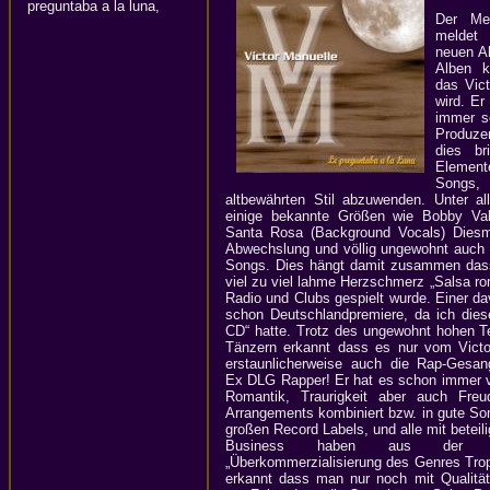
preguntaba a la luna,
Der Me
meldet 
neuen Al
Alben k
das Vic
wird. Er
immer se
Produzen
dies br
Element
Songs,
altbewährten Stil abzuwenden. Unter a
einige bekannte Größen wie Bobby Vale
Santa Rosa (Background Vocals) Diesma
Abwechslung und völlig ungewohnt auch z
Songs. Dies hängt damit zusammen dass 
viel zu viel lahme Herzschmerz „Salsa ro
Radio und Clubs gespielt wurde. Einer da
schon Deutschlandpremiere, da ich die
CD“ hatte. Trotz des ungewohnt hohen T
Tänzern erkannt dass es nur vom Victo
erstaunlicherweise auch die Rap-Gesan
Ex DLG Rapper! Er hat es schon immer v
Romantik, Traurigkeit aber auch Fre
Arrangements kombiniert bzw. in gute Son
großen Record Labels, und alle mit beteil
Business haben aus der Ver
„Überkommerzialisierung des Genres Trop
erkannt dass man nur noch mit Qualität