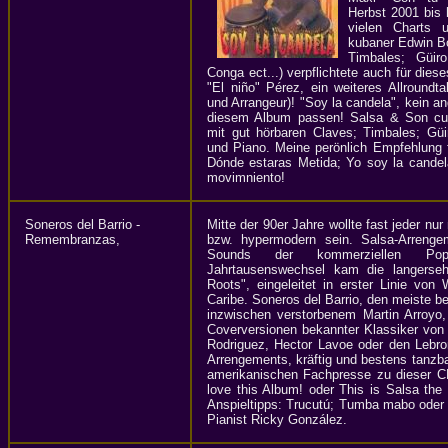
Herbst 2001 bis 
vielen Charts 
kubaner Edwin Bon
Timbales; Güir
Conga ect...) verpflichtete auch für di
"El niño" Pérez, ein weiteres Allroundt
und Arrangeur)! "Soy la candela", kein an
diesem Album passen! Salsa & Son cu
mit gut hörbaren Claves; Timbales; Güir
und Piano. Meine perönlich Empfehlung f
Dónde estaras Metida; Yo soy la candel
movimniento!
Soneros del Barrio -
Mitte der 90er Jahre wollte fast jeder nu
Remembranzas,
bzw. hypermodern sein. Salsa-Arreng
Sounds der kommerziellen Po
Jahrtausenswechsel kam die langerse
Roots", eingeleitet in erster Linie vo
Caribe. Soneros del Barrio, den meiste b
inzwischen verstorbenem Martin Arroyo, 
Coverversionen bekannter Klassiker von
Rodriguez, Hector Lavoe oder den Lebro
Arrengements, kräftig und bestens tanzb
amerikanischen Fachpresse zu dieser CD:
love this Album! oder This is Salsa th
Anspieltipps: Trucutú; Tumba mabo oder
Pianist Ricky González.