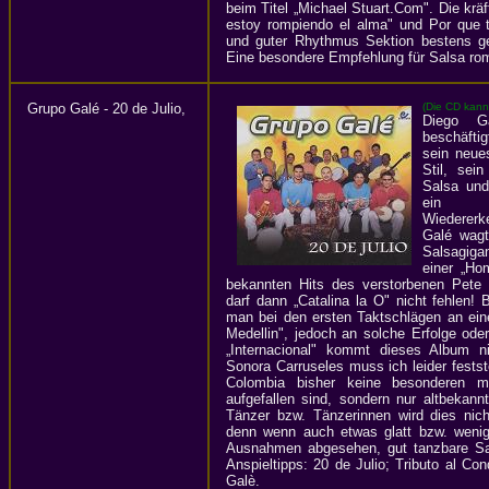
beim Titel „Michael Stuart.Com". Die kr
estoy rompiendo el alma" und Por que
und guter Rhythmus Sektion bestens gee
Eine besondere Empfehlung für Salsa ro
Grupo Galé - 20 de Julio,
(Die CD kann
Diego Ga
beschäfti
sein neue
Stil, sei
Salsa und
ein M
Wiederer
Galé wagt
Salsagig
einer „Ho
bekannten Hits des verstorbenen Pete
darf dann „Catalina la O" nicht fehlen!
man bei den ersten Taktschlägen an ein
Medellin", jedoch an solche Erfolge od
„Internacional" kommt dieses Album n
Sonora Carruseles muss ich leider fests
Colombia bisher keine besonderen mu
aufgefallen sind, sondern nur altbekann
Tänzer bzw. Tänzerinnen wird dies nich
denn wenn auch etwas glatt bzw. wenig 
Ausnahmen abgesehen, gut tanzbare S
Anspieltipps: 20 de Julio; Tributo al C
Galè.