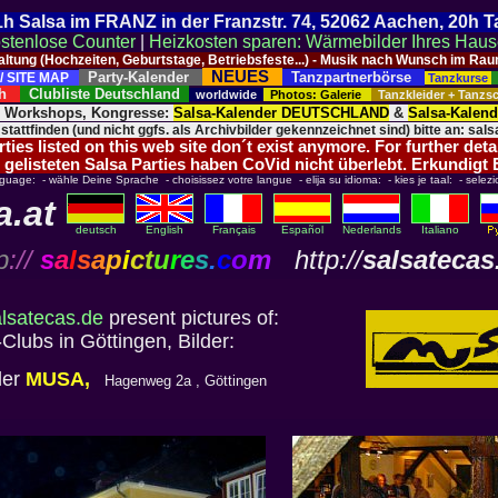
 21h Salsa im FRANZ in der Franzstr. 74, 52062 Aachen, 20h 
stenlose Counter
|
Heizkosten sparen: Wärmebilder Ihres Hau
taltung (Hochzeiten, Geburtstage, Betriebsfeste...) - Musik nach Wunsch im 
NEUES
Party-Kalender
Tanzpartnerbörse
/ SITE MAP
Tanzkurse
ich
Clubliste Deutschland
worldwide
Photos: Galerie
Tanzkleider + Tanz
, Workshops, Kongresse:
Salsa-Kalender DEUTSCHLAND
&
Salsa-Kalen
 stattfinden (und nicht ggfs. als Archivbilder gekennzeichnet sind) bitte an: salsa
ies listed on this web site don´t exist anymore. For further deta
 gelisteten Salsa Parties haben CoVid nicht überlebt. Erkundigt
nguage: - wähle Deine Sprache - choisissez votre langue - elija su idioma: - kies je taal: - selezi
a.at
deutsch
English
Français
Español
Nederlands
Italiano
p
://
s
a
l
s
a
p
i
c
t
u
r
e
s
.
c
o
m
http://
salsatecas
lsatecas.de
present pictures of:
Clubs in Göttingen, Bilder:
der
MUSA,
Hagenweg 2a , Göttingen