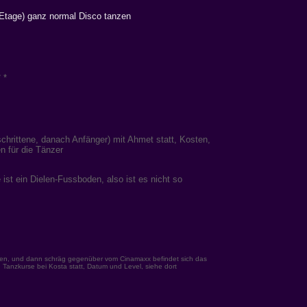
 Etage) ganz normal Disco tanzen
 *
hrittene, danach Anfänger) mit Ahmet statt, Kosten,
n für die Tänzer
t ein Dielen-Fussboden, also ist es nicht so
n, und dann schräg gegenüber vom Cinamaxx befindet sich das
 Tanzkurse bei Kosta statt, Datum und Level, siehe dort