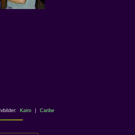
ivbilder:
Kairo
|
Caribe