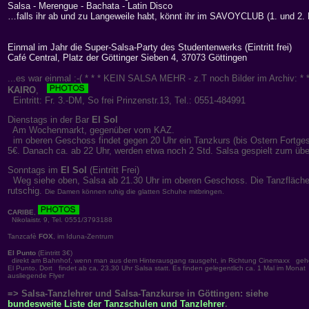
Salsa - Merengue - Bachata - Latin Disco
…falls ihr ab und zu Langeweile habt, könnt ihr im SAVOYCLUB (1. und 2.
Einmal im Jahr die Super-Salsa-Party des Studentenwerks (Eintritt frei)
Café Central, Platz der Göttinger Sieben 4, 37073 Göttingen
...es war einmal :-( * * * KEIN SALSA MEHR - z.T noch Bilder im Archiv: * *
KAIRO
,
Eintritt: Fr. 3.-DM, So frei Prinzenstr.13, Tel.: 0551-484991
Dienstags in der Bar
El Sol
Am Wochenmarkt, gegenüber vom KAZ.
im oberen Geschoss findet gegen 20 Uhr ein Tanzkurs (bis Ostern Fortgesc
5€. Danach ca. ab 22 Uhr, werden etwa noch 2 Std. Salsa gespielt zum übe
Sonntags im
El Sol
(Eintritt Frei)
Weg siehe oben, Salsa ab 21.30 Uhr im oberen Geschoss. Die Tanzfläche is
rutschig.
Die Damen können ruhig die glatten Schuhe mitbringen.
CARIBE
,
Nikolaistr. 9, Tel. 0551/3793188
Tanzcafè
FOX
, im Iduna-Zentrum
El Punto
(Eintritt 3€)
direkt am Bahnhof, wenn man aus dem Hinterausgang rausgeht, in Richtung Cinemaxx gehe
El Punto. Dort findet ab ca. 23.30 Uhr Salsa statt. Es finden gelegentlich ca. 1 Mal im Monat
ausliegende Flyer
=> Salsa-Tanzlehrer und Salsa-Tanzkurse in Göttingen: siehe
bundesweite Liste der Tanzschulen und Tanzlehrer
.