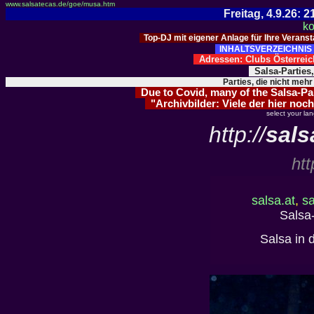
www.salsatecas.de/goe/musa.htm
Freitag, 4.9.26:
ko
Top-DJ mit eigener Anlage für Ihre Verans
INHALTSVERZEICHNIS 
Adressen: Clubs Österre
Salsa-Parties
Parties, die nicht mehr
Due to Covid, many of the Salsa-Part
"Archivbilder: Viele der hier noch
select your la
http://
sals
htt
salsa.at
,
sa
Salsa-
Salsa in 