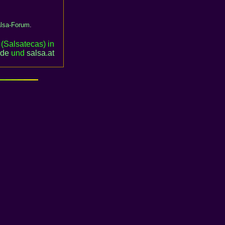
lsa-Forum
.
(Salsatecas) in
.de
und
salsa
.
at