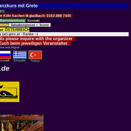
Tanzkurs mit Grete
ses
Raum Köln Aachen M.gladbach: 0163-888 7445
Bannerwerbung
Kontakt
schuhe
Salsakongresse + -boote
der ÖSTERREICH
 (at) gmx.at - Danke :-)
ils please inquire with the organizer
 Euch beim jeweiligen Veranstalter.
ona sua lingua:
Eλληvikα
Türkçe
.de