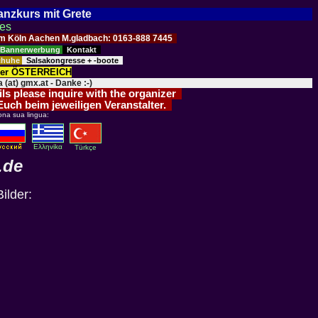
Tanzkurs mit Grete
ses
Raum Köln Aachen M.gladbach: 0163-888 7445
Bannerwerbung
Kontakt
schuhe
Salsakongresse + -boote
der ÖSTERREICH
 (at) gmx.at - Danke :-)
ils please inquire with the organizer
 Euch beim jeweiligen Veranstalter.
ona sua lingua:
Eλληvikα
Türkçe
.de
ilder: