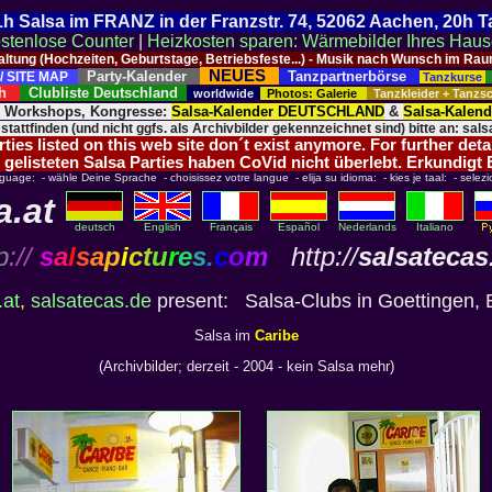
 21h Salsa im FRANZ in der Franzstr. 74, 52062 Aachen, 20h 
stenlose Counter
|
Heizkosten sparen: Wärmebilder Ihres Hau
taltung (Hochzeiten, Geburtstage, Betriebsfeste...) - Musik nach Wunsch im 
NEUES
Party-Kalender
Tanzpartnerbörse
/ SITE MAP
Tanzkurse
ich
Clubliste Deutschland
worldwide
Photos: Galerie
Tanzkleider + Tanz
, Workshops, Kongresse:
Salsa-Kalender DEUTSCHLAND
&
Salsa-Kalen
 stattfinden (und nicht ggfs. als Archivbilder gekennzeichnet sind) bitte an: salsa
ies listed on this web site don´t exist anymore. For further deta
 gelisteten Salsa Parties haben CoVid nicht überlebt. Erkundigt
nguage: - wähle Deine Sprache - choisissez votre langue - elija su idioma: - kies je taal: - selezi
a.at
deutsch
English
Français
Español
Nederlands
Italiano
p
://
s
a
l
s
a
p
i
c
t
u
r
e
s
.
c
o
m
http://
salsatecas
.at
,
salsatecas.de
present: Salsa-Clubs in Goettingen, B
Salsa im
Caribe
(Archivbilder; derzeit - 2004 - kein Salsa mehr)