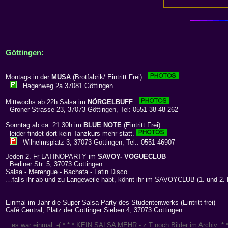
Göttingen:
Montags in der
MUSA
(Brotfabrik/ Eintritt Frei)
Hagenweg 2a 37081 Göttingen
Mittwochs ab 22h Salsa im
NÖRGELBUFF
Groner Strasse 23, 37073 Göttingen, Tel: 0551-38 48 262
Sonntag ab ca. 21.30h im
BLUE NOTE
(Eintritt Frei)
leider findet dort kein Tanzkurs mehr statt.
Wilhelmsplatz 3, 37073 Göttingen, Tel.: 0551-46907
Jeden 2. Fr LATINOPARTY im
SAVOY- VOGUECLUB
Berliner Str. 5, 37073 Göttingen
Salsa - Merengue - Bachata - Latin Disco
…falls ihr ab und zu Langeweile habt, könnt ihr im SAVOYCLUB (1. und 2.
Einmal im Jahr die Super-Salsa-Party des Studentenwerks (Eintritt frei)
Café Central, Platz der Göttinger Sieben 4, 37073 Göttingen
...es war einmal :-( * * * KEIN SALSA MEHR - z.T noch Bilder im Archiv: * *