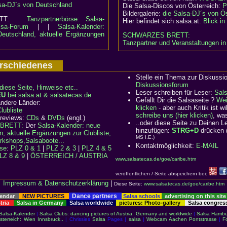
sa-DJ´s von Deutschland
Die Salsa-Discos von Österreich:
P
Bildergalerie:
die Salsa-DJ´s von Ös
RETT:
Tanzpartnerbörse: Salsa-
Hier befindet sich salsa.at:
Blick i
lsa-Forum
| |
Salsa-Kalender:
Deutschland, aktuelle Ergänzungen
SCHWARZES BRETT:
Tanzpartner und Veranstaltungen in
Verschiedenes
Stelle ein Thema zur Diskussi
Diskussionsforum
diese Seite, Hinweise etc..
Leser schreiben für Leser:
Sal
EU
bei salsa.at & salsatecas.de
Gefällt Dir die Salsaseite ?
Wei
ndere Länder:
klicken
- aber auch Kritik ist 
ubliste
schreibe uns (hier klicken)
, wa
 reviews:
CDs
&
DVDs
(engl.)
..oder diese Seite zu Deinen 
BRETT:
Der
Salsa-Kalender: neue
hinzufügen:
STRG+D
drücken 
n, aktuelle Ergänzungen zur Clubliste;
MS I.E.)
rkshops,Salsaboote...
Kontaktmöglichkeit:
E-MAIL
rse
:
PLZ 0 & 1
|
PLZ 2 & 3
|
PLZ 4 & 5
LZ 8 & 9
|
ÖSTERREICH / AUSTRIA
www.salsatecas.de/goe/caribe.htm
veröffentlichen / Seite abspeichern bei:
Impressum & Datenschutzerklärung
|
Diese Seite:
www.salsatecas.de/goe/caribe.htm
Dance partners
lendar
NEW PICTURES
Salsa schools
advertising on this site
stria
Salsa in Germany
Salsa worldwide
pictures: Photo-gallery
Salsa congre
Salsa-Kalender
|
Salsa Clubs: dancing pictures of Austria, Germany and worldwide
|
Salsa Hambu
sterreich: Wien Innsbruck..
| Chrissies
Salsa
Pages |
salsa
|
Webcam Aachen Pontstrasse
|
F