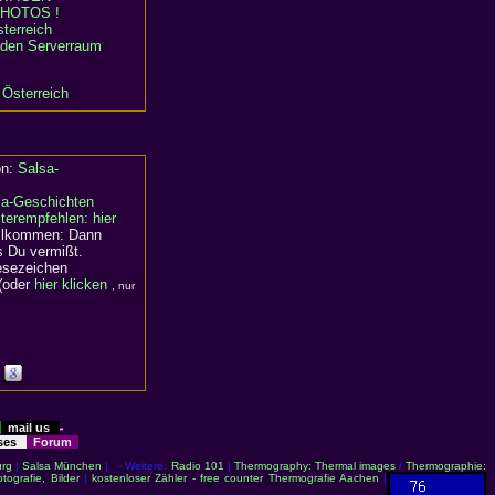
HOTOS !
terreich
n den Serverraum
 Österreich
on:
Salsa-
sa-Geschichten
terempfehlen: hier
willkommen: Dann
s Du vermißt.
Lesezeichen
(oder
hier klicken
, nur
mail us
sses
Forum
rg
|
Salsa München
| - Weitere:
Radio 101
|
Thermography: Thermal images
/
Thermographie:
otografie, Bilder
|
kostenloser Zähler - free counter
Thermografie Aachen
|