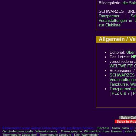
Bildergalerie:
die Sal
SCHWARZES B
Tanzpartner
|
Sa
Veranstaltungen in 
zur Clubliste
Allgemein / 
Editorial:
Über 
Das Letzte:
N
verschiedene a
WELTWEITE Cl
Rezensionen /
SCHWARZES 
Veranstaltunge
Tanzkurse, Wo
Tanzpartnerbö
|
PLZ 6 & 7
|
P
Salsa-Ca
Salsa in Au
Partnerseiten sowie weitere Online-Angebote auf diesen Servern:
Bachata
|
Salsa
:
salsa
.at |
Gebäudethermografie, Wärmekameras
|
Thermographie: Wärmebilder Ihres Hauses
|
salsa Ö
Thermografie Düsseldorf
|
Thermografie Duisburg
|
Köln Wärmebilder
|