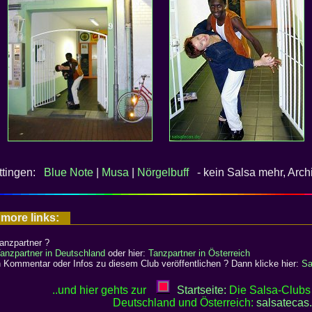
öttingen:
Blue Note
|
Musa
|
Nörgelbuff
- kein Salsa mehr, Arch
 more links:
anzpartner ?
anzpartner in Deutschland
oder hier:
Tanzpartner in Österreich
 Kommentar oder Infos zu diesem Club veröffentlichen ? Dann klicke hier:
Sa
..und hier gehts zur
Startseite:
Die Salsa-Clubs 
Deutschland und Österreich:
salsatecas