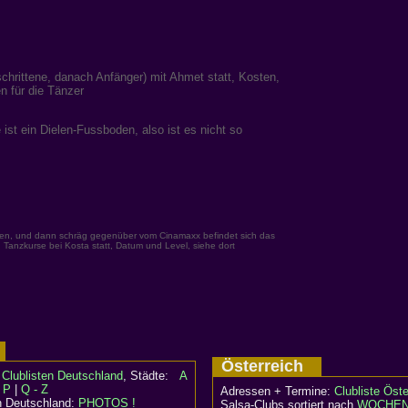
hrittene, danach Anfänger) mit Ahmet statt, Kosten,
n für die Tänzer
t ein Dielen-Fussboden, also ist es nicht so
n, und dann schräg gegenüber vom Cinamaxx befindet sich das
 Tanzkurse bei Kosta statt, Datum und Level, siehe dort
d
Österreich
:
Clublisten Deutschland
, Städte:
A
- P
|
Q - Z
Adressen + Termine:
Clubliste Öste
n Deutschland:
PHOTOS !
Salsa-Clubs sortiert nach
WOCHEN