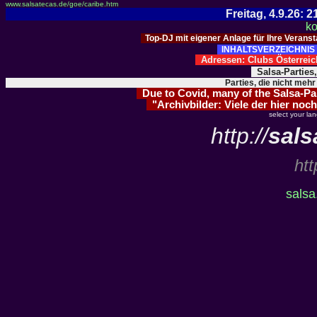
www.salsatecas.de/goe/caribe.htm
Freitag, 4.9.26:
ko
Top-DJ mit eigener Anlage für Ihre Verans
INHALTSVERZEICHNIS 
Adressen: Clubs Österre
Salsa-Parties
Parties, die nicht mehr
Due to Covid, many of the Salsa-Part
"Archivbilder: Viele der hier noch
select your la
http://
sals
htt
salsa