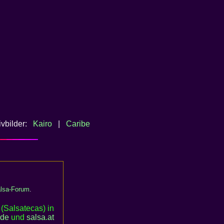
ivbilder:
Kairo
|
Caribe
lsa-Forum
.
(Salsatecas) in
.de
und
salsa
.
at