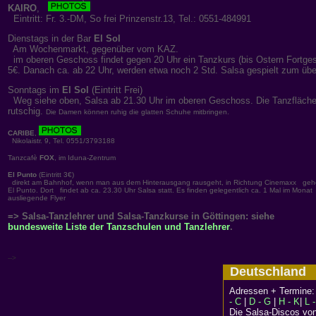
KAIRO
,
Eintritt: Fr. 3.-DM, So frei Prinzenstr.13, Tel.: 0551-484991
Dienstags in der Bar
El Sol
Am Wochenmarkt, gegenüber vom KAZ.
im oberen Geschoss findet gegen 20 Uhr ein Tanzkurs (bis Ostern Fortgesc
5€. Danach ca. ab 22 Uhr, werden etwa noch 2 Std. Salsa gespielt zum übe
Sonntags im
El Sol
(Eintritt Frei)
Weg siehe oben, Salsa ab 21.30 Uhr im oberen Geschoss. Die Tanzfläche is
rutschig.
Die Damen können ruhig die glatten Schuhe mitbringen.
CARIBE
,
Nikolaistr. 9, Tel. 0551/3793188
Tanzcafè
FOX
, im Iduna-Zentrum
El Punto
(Eintritt 3€)
direkt am Bahnhof, wenn man aus dem Hinterausgang rausgeht, in Richtung Cinemaxx gehe
El Punto. Dort findet ab ca. 23.30 Uhr Salsa statt. Es finden gelegentlich ca. 1 Mal im Monat
ausliegende Flyer
=> Salsa-Tanzlehrer und Salsa-Tanzkurse in Göttingen: siehe
bundesweite Liste der Tanzschulen und Tanzlehrer
.
-->
Deutschlan
Adressen + Termine
- C
|
D - G
|
H - K
|
L 
Die Salsa-Discos vo