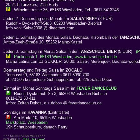
20-21 h Tanzkurs, 21 h Party
Wilhelmstrasse 36, 65183 Wiesbaden, Tel.: 0611-3413246
Jeden 2. Donnerstag des Monats im
SALSATREFF
(3 EUR)
Rudolf – Dyckerhoff-Str.3, 65203 Wiesbaden-Biebrich
Info von: Salsa2008 @ directbox.com
Jeden 1. Samstag des Monats Salsa, Bachata, Kizomba in der
TANZSCHU
Anton-Zeeh-Straße 10, 55252 Mainz-Kastel
Jeden 3. Samstag im Monat Salsa in der
TANZSCHULE BIER
(5 EUR)
(P
Paulinenstr.1, 65189 Wiesbaden
,
www.tanzschule-bier.de
Mama Latina con DJ SUKKER, 20:30: Salsa-, Merenque-, Bachata-worksh
Donnerstag
und Freitag Salsa im
ZOCALO
Taunusstr.9, 65183 Wiesbaden 0611-5990 700
ab 20.30h kostenloser Schnupperkurs, ab 22h Salsa-Disco
Einmal im Monat Sonntags Salsa im im
FEVER DANCECLUB
Rudolf-Dyckerhoff Str.3, 65203 Wiesbaden-Biebrich
0611-172 50 411
Infos: Zoltan Dobos, a.z.dobos @ feverdanceclub.de
Sonntags im
HAVANNA
(Eintritt frei)
Am Markt 10, 65195 Wiesbaden
Marktplatz, Wiesbaden
19h Schnupperkurs, danach Party
* * * KEIN SALSA MEHR * * *
BIG APPLE
,
(Bild: click here)