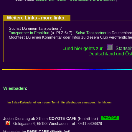
Weitere Links - more links:
Suchst Du einen Tanzpartner ?
Tanzpartner in Frankfurt
(u. PLZ 6+7) |
Salsa Tanzpartner
in Deutschlan
Möchtest Du einen Kommentar oder Infos zu diesem Club veröffentliche
..und hier gehts zur
Startsei
Deutschland und Öst
Wiesbaden
:
Jeden Dienstag ab 21h im
COYOTE CAFE
(Eintritt frei)
Goldgasse 4, 65183 Wiesbaden, Tel.: 0611-5808828
Mittwochs im
PARK CAFE
(Eintritt frei)