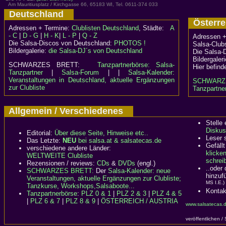
Am Mauritiusplatz / Kirchgasse 66, 65183 WI, Tel. 0611-374 033
Deutschland
Österr
Adressen + Termine:
Clublisten Deutschland
, Städte:
A
- C
|
D - G
|
H - K
|
L - P
|
Q - Z
Adressen +
Die Salsa-Discos von Deutschland:
PHOTOS !
Salsa-Clubs
Bildergalerie:
die Salsa-DJ´s von Deutschland
Die Salsa-
Bildergaler
SCHWARZES BRETT:
Tanzpartnerbörse: Salsa-
Hier befind
Tanzpartner
|
Salsa-Forum
| |
Salsa-Kalender:
Veranstaltungen in Deutschland, aktuelle Ergänzungen
SCHWARZ
zur Clubliste
Tanzpartner
Allgemein / Verschiedenes
Stelle
Diskus
Editorial:
Über diese Seite, Hinweise etc..
Leser 
Das Letzte:
NEU
bei salsa.at & salsatecas.de
Gefällt
verschiedene andere Länder:
klicke
WELTWEITE Clubliste
schreib
Rezensionen / reviews:
CDs
&
DVDs
(engl.)
..oder
SCHWARZES BRETT:
Der
Salsa-Kalender: neue
hinzuf
Veranstaltungen, aktuelle Ergänzungen zur Clubliste;
MS I.E.)
Tanzkurse, Workshops,Salsaboote...
Kontak
Tanzpartnerbörse
:
PLZ 0 & 1
|
PLZ 2 & 3
|
PLZ 4 & 5
|
PLZ 6 & 7
|
PLZ 8 & 9
|
ÖSTERREICH / AUSTRIA
www.salsatecas.d
veröffentlichen /