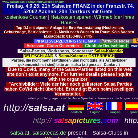
www.salsatecas.de/frankfurt/wiesbaden.htm
Freitag, 4.9.26: 21h Salsa im FRANZ in der Franzstr. 74,
52062 Aachen, 20h Tanzkurs mit Grete
kostenlose Counter
|
Heizkosten sparen: Wärmebilder Ihres
Hauses
Top-DJ mit eigener Anlage für Ihre Veranstaltung (Hochzeiten,
Geburtstage, Betriebsfeste...) - Musik nach Wunsch im Raum Köln Aachen
M.gladbach: 0163-888 7445
N
Party-Kalender
INHALTSVERZEICHNIS / SITE MAP
Adressen: Clubs Österreich
Clubliste Deutschland
wor
Salsa-Parties, Workshops, Kongresse:
Salsa-Kalender
DEUTSCHLAND
&
Salsa-Kalender ÖSTERREICH
Parties, die nicht mehr stattfinden (und nicht ggfs. als Archivbilder
gekennzeichnet sind) bitte an: salsa (at) gmx.at - Danke :-)
Due to Covid, many of the Salsa-Parties listed on this web
site don´t exist anymore. For further details please inquire
with the organizer
"Archivbilder: Viele der hier noch gelisteten Salsa Parties
haben CoVid nicht überlebt. Erkundigt Euch beim jeweiligen
Veranstalter.
select your language: - wähle Deine Sprache - choisissez votre langue - elija 
http://
salsa.at
deutsch
English
Français
Españo
http
://
s
a
l
s
a
p
i
c
t
u
r
e
s
.
c
o
m
http:
salsa.at
,
salsatecas.de
present: Salsa-Clubs in