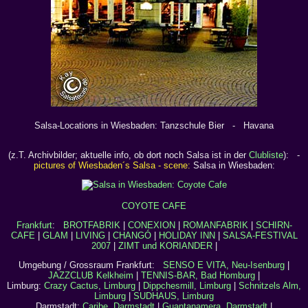
Salsa-Locations in Wiesbaden: Tanzschule Bier - Havana
(z.T. Archivbilder; aktuelle info, ob dort noch Salsa ist in der
Clubliste
): -
pictures of Wiesbaden´s Salsa - scene:
Salsa in Wiesbaden:
COYOTE CAFE
Frankfurt
:
BROTFABRIK
|
CONEXION
|
ROMANFABRIK
|
SCHIRN-
CAFE
|
GLAM
|
LIVING
|
CHANGÓ
|
HOLIDAY INN
|
SALSA-FESTIVAL
2007
|
ZIMT und KORIANDER
|
Umgebung / Grossraum Frankfurt:
SENSO E VITA, Neu-Isenburg
|
JAZZCLUB Kelkheim
|
TENNIS-BAR, Bad Homburg
|
Limburg:
Crazy Cactus, Limburg
|
Dippchesmill, Limburg
|
Schnitzels Alm,
Limburg
|
SUDHAUS, Limburg
Darmstadt:
Caribe, Darmstadt
|
Guantanamera, Darmstadt
|