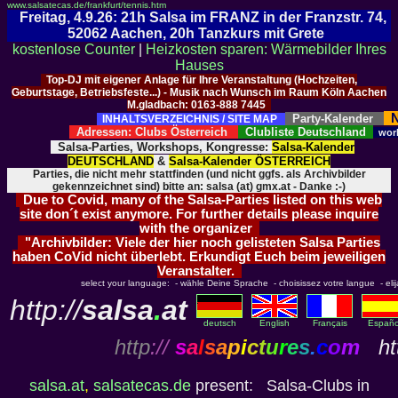
www.salsatecas.de/frankfurt/tennis.htm
Freitag, 4.9.26: 21h Salsa im FRANZ in der Franzstr. 74,
52062 Aachen, 20h Tanzkurs mit Grete
kostenlose Counter
|
Heizkosten sparen: Wärmebilder Ihres
Hauses
Top-DJ mit eigener Anlage für Ihre Veranstaltung (Hochzeiten,
Geburtstage, Betriebsfeste...) - Musik nach Wunsch im Raum Köln Aachen
M.gladbach: 0163-888 7445
N
Party-Kalender
INHALTSVERZEICHNIS / SITE MAP
Adressen: Clubs Österreich
Clubliste Deutschland
wor
Salsa-Parties, Workshops, Kongresse:
Salsa-Kalender
DEUTSCHLAND
&
Salsa-Kalender ÖSTERREICH
Parties, die nicht mehr stattfinden (und nicht ggfs. als Archivbilder
gekennzeichnet sind) bitte an: salsa (at) gmx.at - Danke :-)
Due to Covid, many of the Salsa-Parties listed on this web
site don´t exist anymore. For further details please inquire
with the organizer
"Archivbilder: Viele der hier noch gelisteten Salsa Parties
haben CoVid nicht überlebt. Erkundigt Euch beim jeweiligen
Veranstalter.
select your language: - wähle Deine Sprache - choisissez votre langue - elija 
http://
salsa
.
at
deutsch
English
Français
Españo
http
://
s
a
l
s
a
p
i
c
t
u
r
e
s
.
c
o
m
htt
salsa.at
,
salsatecas.de
present: Salsa-Clubs in