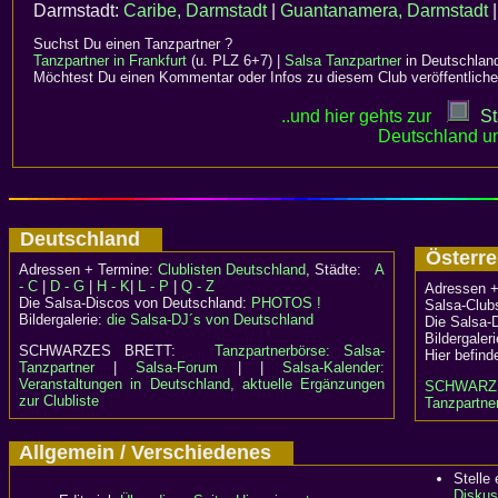
Darmstadt:
Caribe, Darmstadt
|
Guantanamera, Darmstadt
|
Suchst Du einen Tanzpartner ?
Tanzpartner in Frankfurt
(u. PLZ 6+7) |
Salsa Tanzpartner
in Deutschlan
Möchtest Du einen Kommentar oder Infos zu diesem Club veröffentliche
..und hier gehts zur
St
Deutschland un
Deutschland
Österr
Adressen + Termine:
Clublisten Deutschland
, Städte:
A
- C
|
D - G
|
H - K
|
L - P
|
Q - Z
Adressen +
Die Salsa-Discos von Deutschland:
PHOTOS !
Salsa-Clubs
Bildergalerie:
die Salsa-DJ´s von Deutschland
Die Salsa-
Bildergaler
SCHWARZES BRETT:
Tanzpartnerbörse: Salsa-
Hier befind
Tanzpartner
|
Salsa-Forum
| |
Salsa-Kalender:
Veranstaltungen in Deutschland, aktuelle Ergänzungen
SCHWARZ
zur Clubliste
Tanzpartner
Allgemein / Verschiedenes
Stelle
Diskus