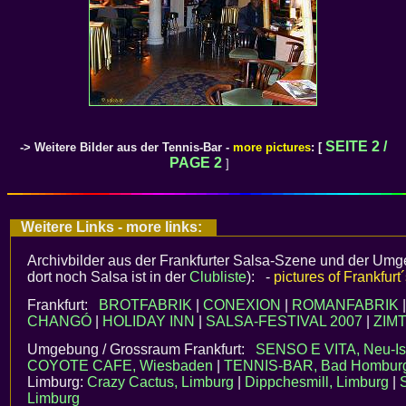
SEITE 2 /
->
Weitere Bilder aus der Tennis-Bar -
more pictures
: [
PAGE 2
]
Weitere Links - more links:
Archivbilder aus der Frankfurter Salsa-Szene und der Umgebu
dort noch Salsa ist in der
Clubliste
): -
pictures of Frankfurt
Frankfurt:
BROTFABRIK
|
CONEXION
|
ROMANFABRIK
CHANGÓ
|
HOLIDAY INN
|
SALSA-FESTIVAL 2007
|
ZIM
Umgebung / Grossraum Frankfurt:
SENSO E VITA, Neu-I
COYOTE CAFE, Wiesbaden
|
TENNIS-BAR, Bad Hombur
Limburg:
Crazy Cactus, Limburg
|
Dippchesmill, Limburg
|
Limburg