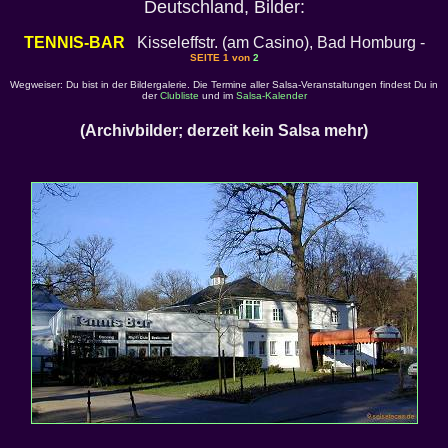
Deutschland, Bilder:
TENNIS-BAR
Kisseleffstr. (am Casino), Bad Homburg -
SEITE 1 von
2
Wegweiser: Du bist in der Bildergalerie. Die Termine aller Salsa-Veranstaltungen findest Du in
der
Clubliste
und im
Salsa-Kalender
(Archivbilder; derzeit kein Salsa mehr)