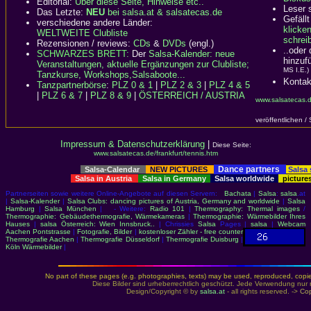
Editorial:
Über diese Seite, Hinweise etc..
Leser 
Das Letzte:
NEU
bei salsa.at & salsatecas.de
Gefällt
verschiedene andere Länder:
klicke
WELTWEITE Clubliste
schreib
Rezensionen / reviews:
CDs
&
DVDs
(engl.)
..oder
SCHWARZES BRETT:
Der
Salsa-Kalender: neue
hinzuf
Veranstaltungen, aktuelle Ergänzungen zur Clubliste;
MS I.E.)
Tanzkurse, Workshops,Salsaboote...
Kontak
Tanzpartnerbörse
:
PLZ 0 & 1
|
PLZ 2 & 3
|
PLZ 4 & 5
|
PLZ 6 & 7
|
PLZ 8 & 9
|
ÖSTERREICH / AUSTRIA
www.salsatecas.d
veröffentlichen /
Impressum & Datenschutzerklärung
|
Diese Seite:
www.salsatecas.de/frankfurt/tennis.htm
Dance partners
Salsa-Calendar
NEW PICTURES
Salsa
Salsa in Austria
Salsa in Germany
Salsa worldwide
picture
Partnerseiten sowie weitere Online-Angebote auf diesen Servern:
Bachata
|
Salsa
:
salsa
.at
|
Salsa-Kalender
|
Salsa Clubs: dancing pictures of Austria, Germany and worldwide
|
Salsa
Hamburg
|
Salsa München
| - Weitere:
Radio 101
|
Thermography: Thermal images
/
Thermographie: Gebäudethermografie, Wärmekameras
|
Thermographie: Wärmebilder Ihres
Hauses
|
salsa Österreich: Wien Innsbruck..
| Chrissies
Salsa
Pages |
salsa
|
Webcam
Aachen Pontstrasse
|
Fotografie, Bilder
|
kostenloser Zähler - free counter
Thermografie Aachen
|
Thermografie Düsseldorf
|
Thermografie Duisburg
|
Köln Wärmebilder
|
No part of these pages (e.g. photographies, texts) may be used, reproduced, copied,
Diese Bilder sind urheberrechtlich geschützt. Jede Verwendung nur 
Design/Copyright © by
salsa.at
- all rights reserved. ->
Cop