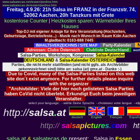
www.salsatecas.net/essen/pedros.htm
www.salsatecas.de/essen/pedros.htm
Freitag, 4.9.26: 21h Salsa im FRANZ in der Franzstr. 74,
52062 Aachen, 20h Tanzkurs mit Grete
kostenlose Counter
|
Heizkosten sparen: Wärmebilder Ihres
Hauses
Top-DJ mit eigener Anlage für Ihre Veranstaltung (Hochzeiten,
Geburtstage, Betriebsfeste...) - Musik nach Wunsch im Raum Köln Aachen
M.gladbach: 0163-888 7445
N
Party-Kalender
INHALTSVERZEICHNIS / SITE MAP
Adressen: Clubs Österreich
Clubliste Deutschland
wor
Salsa-Parties, Workshops, Kongresse:
Salsa-Kalender
DEUTSCHLAND
&
Salsa-Kalender ÖSTERREICH
Parties, die nicht mehr stattfinden (und nicht ggfs. als Archivbilder
gekennzeichnet sind) bitte an: salsa (at) gmx.at - Danke :-)
Due to Covid, many of the Salsa-Parties listed on this web
site don´t exist anymore. For further details please inquire
with the organizer
"Archivbilder: Viele der hier noch gelisteten Salsa Parties
haben CoVid nicht überlebt. Erkundigt Euch beim jeweiligen
Veranstalter.
select your language: - wähle Deine Sprache - choisissez votre langue - elija 
http://
salsa
.
at
deutsch
English
Français
Españo
http
://
s
a
l
s
a
p
i
c
t
u
r
e
s
.
c
o
m
htt
salsa.at
&
salsatecas.de
present: Salsa in
Essen
,