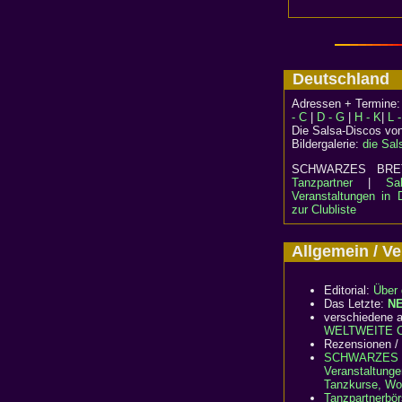
Deutschlan
Adressen + Termine
- C
|
D - G
|
H - K
|
L 
Die Salsa-Discos vo
Bildergalerie:
die Sal
SCHWARZES B
Tanzpartner
|
Sa
Veranstaltungen in 
zur Clubliste
Allgemein / 
Editorial:
Über 
Das Letzte:
N
verschiedene a
WELTWEITE Cl
Rezensionen /
SCHWARZES 
Veranstaltunge
Tanzkurse, Wo
Tanzpartnerbö