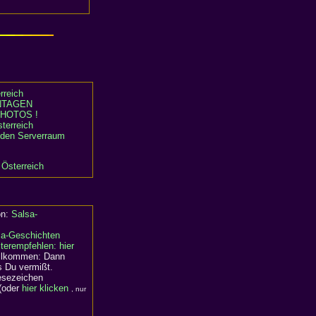
rreich
TAGEN
HOTOS !
terreich
n den Serverraum
 Österreich
on:
Salsa-
sa-Geschichten
terempfehlen: hier
willkommen: Dann
s Du vermißt.
Lesezeichen
(oder
hier klicken
, nur