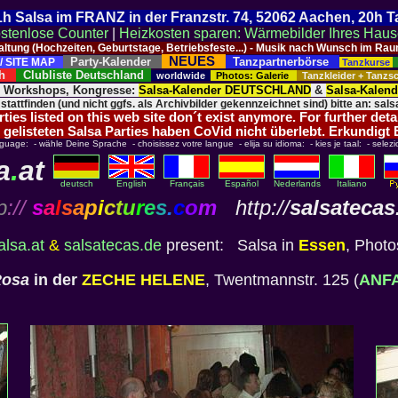
 21h Salsa im FRANZ in der Franzstr. 74, 52062 Aachen, 20h 
stenlose Counter
|
Heizkosten sparen: Wärmebilder Ihres Hau
taltung (Hochzeiten, Geburtstage, Betriebsfeste...) - Musik nach Wunsch im 
NEUES
Party-Kalender
Tanzpartnerbörse
/ SITE MAP
Tanzkurse
ich
Clubliste Deutschland
worldwide
Photos: Galerie
Tanzkleider + Tanz
, Workshops, Kongresse:
Salsa-Kalender DEUTSCHLAND
&
Salsa-Kalen
 stattfinden (und nicht ggfs. als Archivbilder gekennzeichnet sind) bitte an: salsa
ies listed on this web site don´t exist anymore. For further deta
 gelisteten Salsa Parties haben CoVid nicht überlebt. Erkundigt
nguage: - wähle Deine Sprache - choisissez votre langue - elija su idioma: - kies je taal: - selezi
a
.
at
deutsch
English
Français
Español
Nederlands
Italiano
p
://
s
a
l
s
a
p
i
c
t
u
r
e
s
.
c
o
m
http://
salsatecas
alsa.at
&
salsatecas.de
present: Salsa in
Essen
, Photo
Rosa
in der
ZECHE HELENE
, Twentmannstr. 125 (
ANF