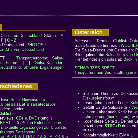
d
Österreich
:
Clublisten Deutschland
, Städte:
A
- P
|
Q - Z
Adressen + Termine:
Clubliste Öste
n Deutschland:
PHOTOS !
Salsa-Clubs sortiert nach
WOCHEN
sa-DJ´s von Deutschland
Die Salsa-Discos von Österreich:
P
Bildergalerie:
die Salsa-DJ´s von Ös
RETT:
Tanzpartnerbörse: Salsa-
Hier befindet sich salsa.at:
Blick i
lsa-Forum
| |
Salsa-Kalender:
Deutschland, aktuelle Ergänzungen
SCHWARZES BRETT:
Tanzpartner und Veranstaltungen in
Verschiedenes
Stelle ein Thema zur Diskussi
Diskussionsforum
diese Seite, Hinweise etc..
Leser schreiben für Leser:
Sal
EU
bei salsa.at & salsatecas.de
Gefällt Dir die Salsaseite ?
Wei
ndere Länder:
klicken
- aber auch Kritik ist 
ubliste
schreibe uns (hier klicken)
, wa
 reviews:
CDs
&
DVDs
(engl.)
..oder diese Seite zu Deinen 
BRETT:
Der
Salsa-Kalender: neue
hinzufügen:
STRG+D
drücken 
n, aktuelle Ergänzungen zur Clubliste;
MS I.E.)
rkshops,Salsaboote...
Kontaktmöglichkeit:
E-MAIL
rse
:
PLZ 0 & 1
|
PLZ 2 & 3
|
PLZ 4 & 5