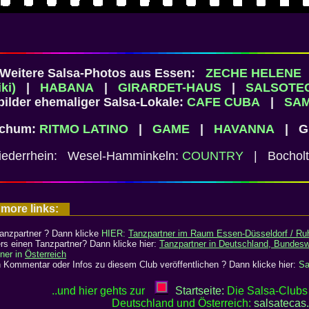
) Weitere Salsa-Photos aus Essen:
ZECHE HELENE
ki)
|
HABANA
|
GIRARDET-HAUS
|
SALSOTE
vbilder ehemaliger Salsa-Lokale:
CAFE CUBA
|
SAM
ochum:
RITMO LATINO
|
GAME
|
HAVANNA
| Gl
iederrhein: Wesel-Hamminkeln:
COUNTRY
| Bocholt
 more links:
anzpartner ? Dann klicke
HIER:
Tanzpartner im Raum Essen-Düsseldorf / Ruh
s einen Tanzpartner? Dann klicke hier:
Tanzpartner in Deutschland, Bundesw
ner in
Österreich
 Kommentar oder Infos zu diesem Club veröffentlichen ? Dann klicke hier:
Sa
..und hier gehts zur
Startseite:
Die Salsa-Clubs 
Deutschland und Österreich:
salsatecas