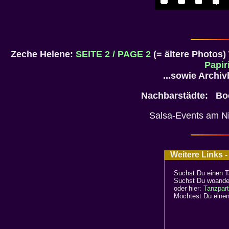
Zeche Helene:
SEITE 2 / PAGE 2
(= ältere Photos
Papiri
...sowie Archi
Nachbarstädte: B
Salsa-Events am N
Weitere Links -
Suchst Du einen T
Suchst Du woander
oder hier:
Tanzpart
Möchtest Du einen