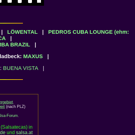
|
LÖWENTAL
|
PEDROS CUBA LOUNGE (ehm:
CA
|
BA BRAZIL
|
adbeck:
MAXUS
|
:
BUENA VISTA
|
rgebiet
.
eit
(nach PLZ)
lsa-Forum
.
(Salsatecas) in
.de
und
salsa
.
at