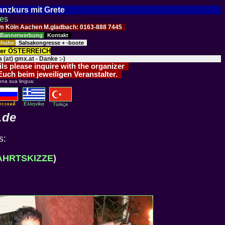
Tanzkurs mit Grete
ses
Raum Köln Aachen M.gladbach: 0163-888 7445
Bannerwerbung
Kontakt
schuhe
Salsakongresse + -boote
der ÖSTERREICH
 (at) gmx.at - Danke :-)
ils please inquire with the organizer
 Euch beim jeweiligen Veranstalter.
ona sua lingua:
Eλληvikα
Türkçe
.de
s:
AHRTSKIZZE
)