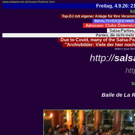
www.salsatecas.de/essen/helene.htm
Freitag, 4.9.26:
ko
Top-DJ mit eigener Anlage für Ihre Verans
INHALTSVERZEICHNIS 
Adressen: Clubs Österre
Salsa-Parties
Parties, die nicht mehr
Due to Covid, many of the Salsa-Part
"Archivbilder: Viele der hier noch
select your la
http://
sals
htt
s
Baile de La 