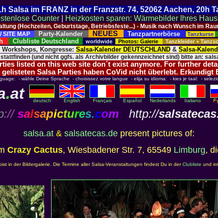
 21h Salsa im FRANZ in der Franzstr. 74, 52062 Aachen, 20h 
stenlose Counter
|
Heizkosten sparen: Wärmebilder Ihres Hau
taltung (Hochzeiten, Geburtstage, Betriebsfeste...) - Musik nach Wunsch im 
NEUES
Party-Kalender
Tanzpartnerbörse
/ SITE MAP
Tanzkurse
ich
Clubliste Deutschland
worldwide
Photos: Galerie
Tanzkleider + Tanz
, Workshops, Kongresse:
Salsa-Kalender DEUTSCHLAND
&
Salsa-Kalen
 stattfinden (und nicht ggfs. als Archivbilder gekennzeichnet sind) bitte an: salsa
ies listed on this web site don´t exist anymore. For further deta
 gelisteten Salsa Parties haben CoVid nicht überlebt. Erkundigt
nguage: - wähle Deine Sprache - choisissez votre langue - elija su idioma: - kies je taal: - selezi
a
.
at
deutsch
English
Français
Español
Nederlands
Italiano
p
://
s
a
l
s
a
p
i
c
t
u
r
e
s
.
c
o
m
http://
salsatecas
salsa.at
&
salsatecas.de
present pictures of:
im
Crazy Cactus
, Wiesbadener Str. 7, 65549
Limburg
, d
st in der Bildergalerie. Die Termine aller Salsa-Veranstaltungen findest Du in der
Clubliste
und i