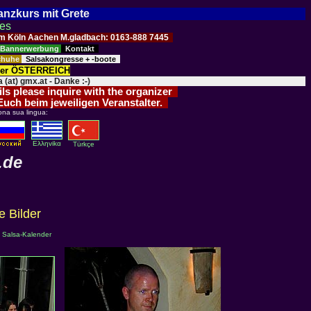
Tanzkurs mit Grete
ses
Raum Köln Aachen M.gladbach: 0163-888 7445
Bannerwerbung
Kontakt
schuhe
Salsakongresse + -boote
der ÖSTERREICH
 (at) gmx.at - Danke :-)
ils please inquire with the organizer
 Euch beim jeweiligen Veranstalter.
ona sua lingua:
Eλληvikα
Türkçe
.de
ie Bilder
m
Salsa-Kalender