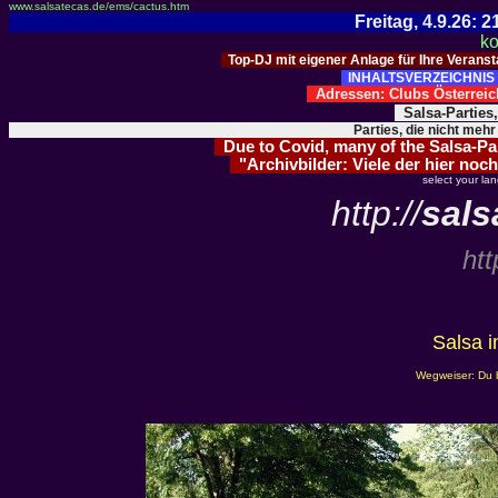
www.salsatecas.de/ems/cactus.htm
Freitag, 4.9.26:
ko
Top-DJ mit eigener Anlage für Ihre Verans
INHALTSVERZEICHNIS 
Adressen: Clubs Österre
Salsa-Parties
Parties, die nicht mehr
Due to Covid, many of the Salsa-Part
"Archivbilder: Viele der hier noch
select your la
http://
sals
htt
Salsa 
Wegweiser: Du bi