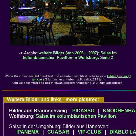
-> Archiv:
weitere Bilder (von 2006 + 2007): Salsa im
kolumbianischen Pavillon in Wolfsburg: Seite 2
Wenn Du auf einem Bild drauf bist und es haben möchtest, schicke eine
E-Mail ( salsa @
gmx.at )
(Bildnummer angeben, z.B. salsa1234.jpg)
und Du bekommst das Bild in etwas grösserer Auflösung, z.B. zum ausdrucken.
Weitere Bilder und links - more pictures:
Bilder aus Braunschweig:
PICASSO
|
KNOCHENHA
Wolfsburg:
Salsa im kolumbianischen Pavillon
Salsa in der Umgebung: Bilder aus Hannover:
IPANEMA
|
CUABAR
|
VIP-CLUB
|
DIABLO LA