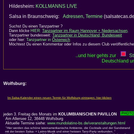
Hildesheim:
KOLLMANNS LIVE
Salsa in Braunschweig:
Adressen, Termine
(salsatecas.de
Suchst Du einen Tanzpartner ?
Dann klicke
HIER:
Tanzpartner im Raum Hannover + Niedersachsen
.
Tanzpartner bundesweit:
Tanzpartner in Deutschland, Bundesweit
oder hier:
Tanzpartner in
Österreich
Möchtest Du einen Kommentar oder Infos zu diesem Club veröffentliche
..und hier gehts zur
St
Deutschland un
Wolfsburg:
jeden 3. Freitag des Monats im
KOLUMBIANISCHEN PAVILLON
Am Allersee 12, 38448 Wolfsburg
Aktuelle Termine siehe:
www.mundolatino-bs.de/veranstaltungen.html
"Hier werden das schöne lateinamerikanische Ambiente, die Cocktails und der Sandstrand
mit der besten Salsa- + Latino-Musik und einer heissen Tanz-Party verbunden. "