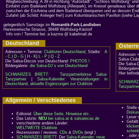
Wegbeschreibung: A 39 in Richtung "Autostadt", "Schloss Wolfsburg" und 
Einfahrt zum Badeland Wolfsburg (Allerpark), im Kreisel geradeaus über di
zwischen der EisArena und dem Badeland überqueren und an dessen Ende f
Zufahrt (ab Schild: Anlieger frei!) zum Kolumbianischen Pavillon (siehe La
gelegentlich Samstags im
Romantik-Park-Landleben
Hannoverische Strasse, 38448 Wolfsburg-Kästorf
Info von / Termine bei: a.kazma @ kabelmail.de
Deutschland
Österr
Adressen + Termine:
Clublisten Deutschland
, Städte:
A
Adressen +
- C
|
D - G
|
H - K
|
L - P
|
Q - Z
Salsa-Clubs
Die Salsa-Discos von Deutschland:
PHOTOS !
Die Salsa-
Bildergalerie:
die Salsa-DJ´s von Deutschland
Bildergaler
Hier befind
SCHWARZES BRETT:
Tanzpartnerbörse: Salsa-
Tanzpartner
|
Salsa-Kalender: Veranstaltungen in
SCHWARZ
Deutschland, aktuelle Ergänzungen zur Clubliste
Tanzpartner
Allgemein / Verschiedenes
Stelle
Diskus
Editorial:
Über diese Seite, Hinweise etc..
Leser 
Das Letzte:
NEU
bei salsa.at & salsatecas.de
Gefällt
verschiedene andere Länder:
klicke
WELTWEITE Clubliste
schreib
Rezensionen / reviews:
CDs
&
DVDs
(engl.)
..oder
SCHWARZES BRETT:
Der
Salsa-Kalender: neue