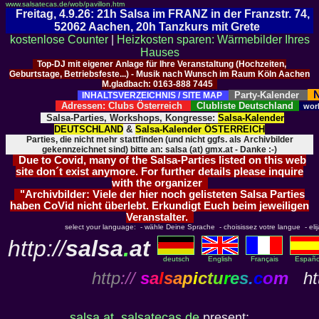
www.salsatecas.de/wob/pavillon.htm
Freitag, 4.9.26: 21h Salsa im FRANZ in der Franzstr. 74,
52062 Aachen, 20h Tanzkurs mit Grete
kostenlose Counter
|
Heizkosten sparen: Wärmebilder Ihres
Hauses
Top-DJ mit eigener Anlage für Ihre Veranstaltung (Hochzeiten,
Geburtstage, Betriebsfeste...) - Musik nach Wunsch im Raum Köln Aachen
M.gladbach: 0163-888 7445
N
Party-Kalender
INHALTSVERZEICHNIS / SITE MAP
Adressen: Clubs Österreich
Clubliste Deutschland
wor
Salsa-Parties, Workshops, Kongresse:
Salsa-Kalender
DEUTSCHLAND
&
Salsa-Kalender ÖSTERREICH
Parties, die nicht mehr stattfinden (und nicht ggfs. als Archivbilder
gekennzeichnet sind) bitte an: salsa (at) gmx.at - Danke :-)
Due to Covid, many of the Salsa-Parties listed on this web
site don´t exist anymore. For further details please inquire
with the organizer
"Archivbilder: Viele der hier noch gelisteten Salsa Parties
haben CoVid nicht überlebt. Erkundigt Euch beim jeweiligen
Veranstalter.
select your language: - wähle Deine Sprache - choisissez votre langue - elija 
http://
salsa
.
at
deutsch
English
Français
Españo
http
://
s
a
l
s
a
p
i
c
t
u
r
e
s
.
c
o
m
htt
salsa.at
,
salsatecas.de
present: