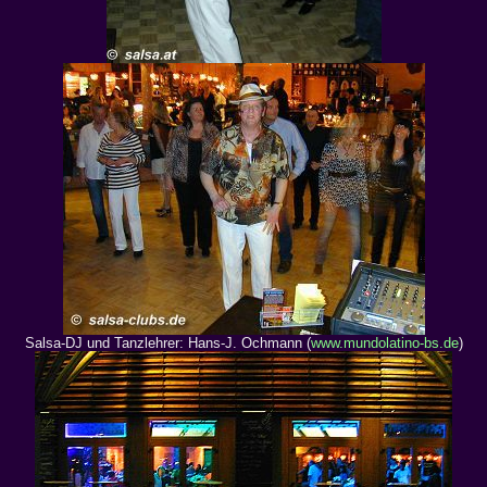
Salsa-DJ und Tanzlehrer: Hans-J. Ochmann (
www.mundolatino-bs.de
)