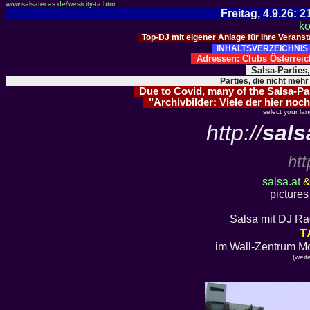
www.salsatecas.de/wes/city-ta.htm
Freitag, 4.9.26:
ko
Top-DJ mit eigener Anlage für Ihre Verans
INHALTSVERZEICHNIS 
Adressen: Clubs Österre
Salsa-Parties
Parties, die nicht mehr
Due to Covid, many of the Salsa-Part
"Archivbilder: Viele der hier noch
select your la
http://
sals
htt
salsa.at
pictures
Salsa mit DJ Rad
T
im Wall-Zentrum Mo
(weit