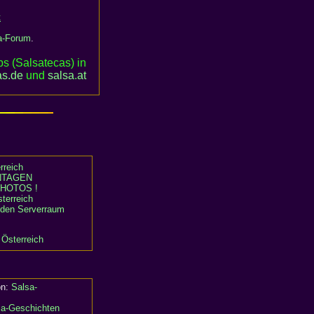
t
a-Forum
.
s (Salsatecas) in
as.de
und
salsa
.
at
rreich
TAGEN
HOTOS !
terreich
n den Serverraum
 Österreich
on:
Salsa-
sa-Geschichten