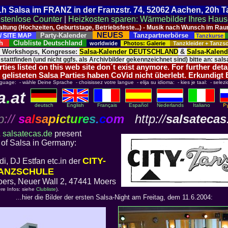
 21h Salsa im FRANZ in der Franzstr. 74, 52062 Aachen, 20h 
stenlose Counter
|
Heizkosten sparen: Wärmebilder Ihres Hau
taltung (Hochzeiten, Geburtstage, Betriebsfeste...) - Musik nach Wunsch im 
NEUES
Party-Kalender
Tanzpartnerbörse
/ SITE MAP
Tanzkurse
ich
Clubliste Deutschland
worldwide
Photos: Galerie
Tanzkleider + Tanz
, Workshops, Kongresse:
Salsa-Kalender DEUTSCHLAND
&
Salsa-Kalen
 stattfinden (und nicht ggfs. als Archivbilder gekennzeichnet sind) bitte an: salsa
ies listed on this web site don´t exist anymore. For further deta
 gelisteten Salsa Parties haben CoVid nicht überlebt. Erkundigt
nguage: - wähle Deine Sprache - choisissez votre langue - elija su idioma: - kies je taal: - selezi
a
.
at
deutsch
English
Français
Español
Nederlands
Italiano
p
://
s
a
l
s
a
p
i
c
t
u
r
e
s
.
c
o
m
http://
salsatecas
&
salsatecas.de
present
 of Salsa in Germany:
CITY-
i, DJ Estfan etc.in der
ANZSCHULE
ers, Neuer Wall 2, 47441 Moers
ere Infos: siehe
Clubliste
).
...hier die Bilder der ersten Salsa-Night am Freitag, dem 11.6.2004: