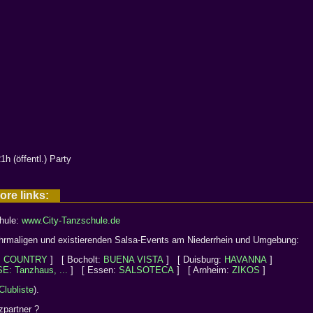
 (öffentl.) Party
more links:
hule:
www.City-Tanzschule.de
ehrmaligen und existierenden Salsa-Events am Niederrhein und Umgebung:
:
COUNTRY
] [ Bocholt:
BUENA VISTA
] [ Duisburg:
HAVANNA
]
E: Tanzhaus, ...
] [ Essen:
SALSOTECA
] [ Arnheim:
ZIKOS
]
Clubliste
).
zpartner ?