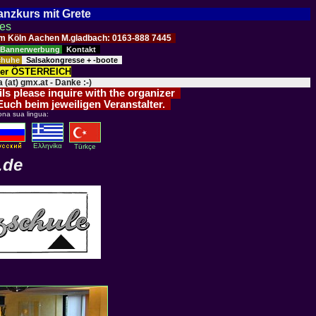
Tanzkurs mit Grete
ses
Raum Köln Aachen M.gladbach: 0163-888 7445
Bannerwerbung
Kontakt
schuhe
Salsakongresse + -boote
der ÖSTERREICH
 (at) gmx.at - Danke :-)
ils please inquire with the organizer
 Euch beim jeweiligen Veranstalter.
ona sua lingua:
Eλληvikα
Türkçe
.de