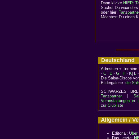
Dann klicke
HIER:
T
Suchst Du woanders 
oder hier:
Tanzpartne
Möchtest Du einen Ko
Deutschlan
Adressen + Termine
- C
|
D - G
|
H - K
|
L 
Die Salsa-Discos vo
Bildergalerie:
die Sal
SCHWARZES B
Tanzpartner
|
Sa
Veranstaltungen in 
zur Clubliste
Allgemein / 
Editorial:
Über 
Das Letzte:
N