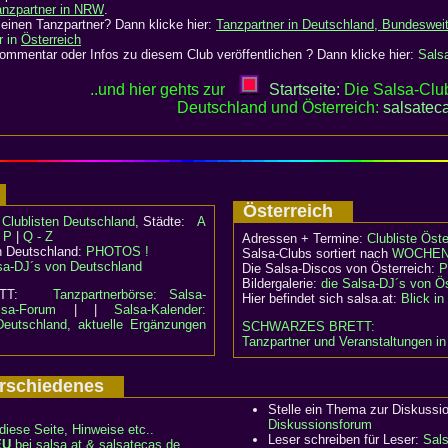
anzpartner in NRW
.
einen Tanzpartner? Dann klicke hier:
Tanzpartner in Deutschland, Bundeswei
r in
Österreich
mmentar oder Infos zu diesem Club veröffentlichen ? Dann klicke hier:
Sals
..und hier gehts zur
Startseite:
Die Salsa-Club
Deutschland und Österreich:
salsatec
d
Österreich
:
Clublisten Deutschland
, Städte:
A
- P
|
Q - Z
Adressen + Termine:
Clubliste Öste
n Deutschland:
PHOTOS !
Salsa-Clubs sortiert nach
WOCHEN
sa-DJ´s von Deutschland
Die Salsa-Discos von Österreich:
P
Bildergalerie:
die Salsa-DJ´s von Ös
RETT:
Tanzpartnerbörse: Salsa-
Hier befindet sich salsa.at:
Blick i
lsa-Forum
| |
Salsa-Kalender:
Deutschland, aktuelle Ergänzungen
SCHWARZES BRETT:
Tanzpartner und Veranstaltungen in
Verschiedenes
Stelle ein Thema zur Diskussi
Diskussionsforum
diese Seite, Hinweise etc..
Leser schreiben für Leser:
Sal
EU
bei salsa.at & salsatecas.de