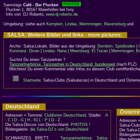
Samstags
Café - Bar Flucken
Flucken 1, 88167 Maierhöfen bei Isny
Info von: DJ Roberto,
www.dj-roberto.de
Umgebung: siehe auch
Kempten
,
Lindau
,
Memmingen
,
Ravensburg
und
SALSA: Weitere Bilder und links - more pictures:
Archiv: Salsa-Lokale, Bilder aus der Umgebung:
Dornbirn: Spielboden
|
Konstanz: Divan
|
Lindau: Nana
|
Meersburg: El Tucan
|
Memmingen: Ba
Suchst Du einen Tanzpartner ?
Tanzpartnerbörse: Tanzpartner in Deutschland, bundesweit
(nach PLZ)
Möchtest Du einen Kommentar oder Infos zu diesem Club veröffentliche
Startseite:
Salsa-Clubs (Salsatecas) in Deutschland und Österre
Deutschland
Österr
Adressen + Termine:
Clublisten Deutschland
, Städte:
A
- C
|
D - G
|
H - K
|
L - P
|
Q - Z
Adressen +
Die Salsa-Discos von Deutschland:
PHOTOS !
Salsa-Clubs
Bildergalerie:
die Salsa-DJ´s von Deutschland
Die Salsa-
Bildergaler
SCHWARZES BRETT:
Tanzpartnerbörse: Salsa-
Hier befind