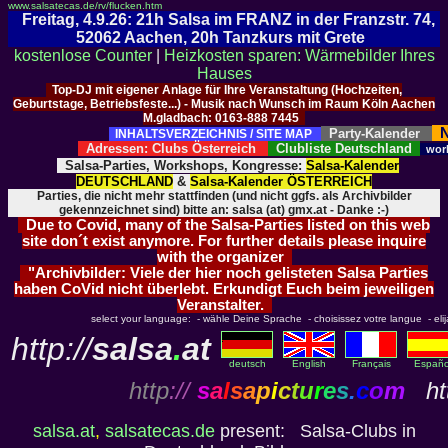
www.salsatecas.de/rv/flucken.htm
Freitag, 4.9.26: 21h Salsa im FRANZ in der Franzstr. 74,
52062 Aachen, 20h Tanzkurs mit Grete
kostenlose Counter
|
Heizkosten sparen: Wärmebilder Ihres
Hauses
Top-DJ mit eigener Anlage für Ihre Veranstaltung (Hochzeiten,
Geburtstage, Betriebsfeste...) - Musik nach Wunsch im Raum Köln Aachen
M.gladbach: 0163-888 7445
N
Party-Kalender
INHALTSVERZEICHNIS / SITE MAP
Adressen: Clubs Österreich
Clubliste Deutschland
wor
Salsa-Parties, Workshops, Kongresse:
Salsa-Kalender
DEUTSCHLAND
&
Salsa-Kalender ÖSTERREICH
Parties, die nicht mehr stattfinden (und nicht ggfs. als Archivbilder
gekennzeichnet sind) bitte an: salsa (at) gmx.at - Danke :-)
Due to Covid, many of the Salsa-Parties listed on this web
site don´t exist anymore. For further details please inquire
with the organizer
"Archivbilder: Viele der hier noch gelisteten Salsa Parties
haben CoVid nicht überlebt. Erkundigt Euch beim jeweiligen
Veranstalter.
select your language: - wähle Deine Sprache - choisissez votre langue - elija 
http://
salsa
.
at
deutsch
English
Français
Españo
http
://
s
a
l
s
a
p
i
c
t
u
r
e
s
.
c
o
m
htt
salsa.at
,
salsatecas.de
present: Salsa-Clubs in