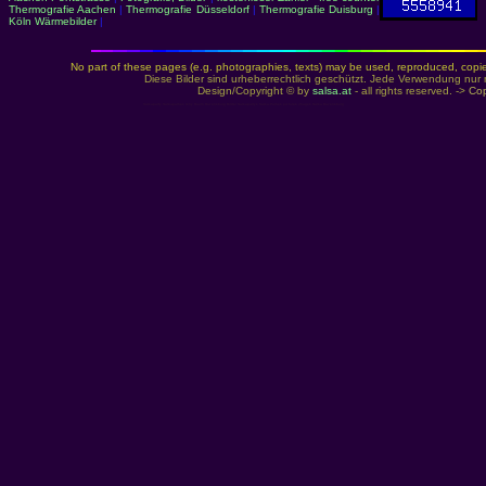
Thermografie Aachen
|
Thermografie Düsseldorf
|
Thermografie Duisburg
|
Köln Wärmebilder
|
No part of these pages (e.g. photographies, texts) may be used, reproduced, copied,
Diese Bilder sind urheberrechtlich geschützt. Jede Verwendung nur 
Design/Copyright © by
salsa.at
- all rights reserved. ->
Cop
Salsaparty Salsaparties Isny Raum Ravensburg Bilder Salsapartys Salsa-Parties pictures images Salsa Ravensburg