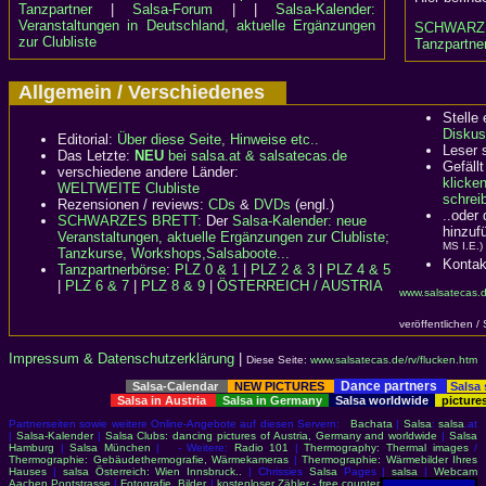
Tanzpartner
|
Salsa-Forum
| |
Salsa-Kalender:
Veranstaltungen in Deutschland, aktuelle Ergänzungen
SCHWARZ
zur Clubliste
Tanzpartner
Allgemein / Verschiedenes
Stelle
Diskus
Editorial:
Über diese Seite, Hinweise etc..
Leser 
Das Letzte:
NEU
bei salsa.at & salsatecas.de
Gefällt
verschiedene andere Länder:
klicke
WELTWEITE Clubliste
schreib
Rezensionen / reviews:
CDs
&
DVDs
(engl.)
..oder
SCHWARZES BRETT:
Der
Salsa-Kalender: neue
hinzuf
Veranstaltungen, aktuelle Ergänzungen zur Clubliste;
MS I.E.)
Tanzkurse, Workshops,Salsaboote...
Kontak
Tanzpartnerbörse
:
PLZ 0 & 1
|
PLZ 2 & 3
|
PLZ 4 & 5
|
PLZ 6 & 7
|
PLZ 8 & 9
|
ÖSTERREICH / AUSTRIA
www.salsatecas.d
veröffentlichen /
Impressum & Datenschutzerklärung
|
Diese Seite:
www.salsatecas.de/rv/flucken.htm
Dance partners
Salsa-Calendar
NEW PICTURES
Salsa
Salsa in Austria
Salsa in Germany
Salsa worldwide
picture
Partnerseiten sowie weitere Online-Angebote auf diesen Servern:
Bachata
|
Salsa
:
salsa
.at
|
Salsa-Kalender
|
Salsa Clubs: dancing pictures of Austria, Germany and worldwide
|
Salsa
Hamburg
|
Salsa München
| - Weitere:
Radio 101
|
Thermography: Thermal images
/
Thermographie: Gebäudethermografie, Wärmekameras
|
Thermographie: Wärmebilder Ihres
Hauses
|
salsa Österreich: Wien Innsbruck..
| Chrissies
Salsa
Pages |
salsa
|
Webcam
Aachen Pontstrasse
|
Fotografie, Bilder
|
kostenloser Zähler - free counter