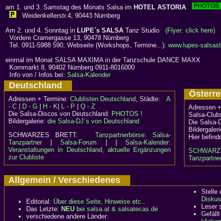
am 1. und 3. Samstag des Monats Salsa im
HOTEL ASTORIA
Weidenkellerstr.4, 90443 Nürnberg
Am 2. und 4. Sonntag in
LUPE´s SALSA
Tanz Studio
(Flyer: click here)
Vordere Cramergasse 13, 90478 Nürnberg
Tel. 0911-5988 590, Webseite (Workshops, Termine...):
www.lupes-salsast
einmal im Monat SALSA MAXIMA in der Tanzschule DANCE MAXX
Kornmarkt 8, 90402 Nürnberg 0911-8016000
Info von / Infos bei:
Salsa-Kalender
Deutschland
Österr
Adressen + Termine:
Clublisten Deutschland
, Städte:
A
- C
|
D - G
|
H - K
|
L - P
|
Q - Z
Adressen +
Die Salsa-Discos von Deutschland:
PHOTOS !
Salsa-Clubs
Bildergalerie:
die Salsa-DJ´s von Deutschland
Die Salsa-
Bildergaler
SCHWARZES BRETT:
Tanzpartnerbörse: Salsa-
Hier befind
Tanzpartner
|
Salsa-Forum
| |
Salsa-Kalender:
Veranstaltungen in Deutschland, aktuelle Ergänzungen
SCHWARZ
zur Clubliste
Tanzpartner
Allgemein / Verschiedenes
Stelle
Diskus
Editorial:
Über diese Seite, Hinweise etc..
Leser 
Das Letzte:
NEU
bei salsa.at & salsatecas.de
Gefällt
verschiedene andere Länder: