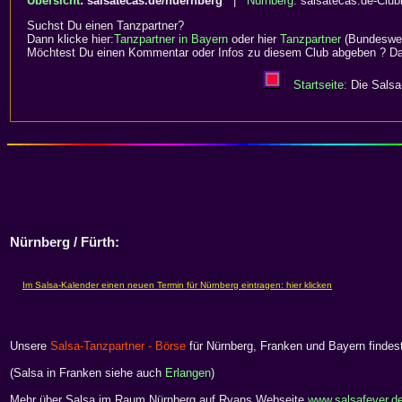
Übersicht
: salsatecas.de/nuernberg
|
Nürnberg
: salsatecas.de-Clubl
Suchst Du einen Tanzpartner?
Dann klicke hier:
Tanzpartner in Bayern
oder hier
Tanzpartner
(Bundeswei
Möchtest Du einen Kommentar oder Infos zu diesem Club abgeben ? Dan
Startseite:
Die Salsa-
Nürnberg / Fürth:
Unsere
Salsa-Tanzpartner - Börse
für Nürnberg, Franken und Bayern findes
(Salsa in Franken siehe auch
Erlangen
)
Mehr über Salsa im Raum Nürnberg auf Ryans Webseite
www.salsafever.d