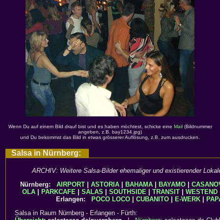
Wenn Du auf einem Bild drauf bist und es haben möchtest, schicke eine
Mail
(Bildnummer
angeben, z.B. bay1234.jpg)
und Du bekommst das Bild in etwas grösserer Auflösung, z.B. zum ausdrucken.
Salsa in Nürnberg:
ARCHIV: Weitere Salsa-Bilder ehemaliger und existierender Lokal
Nürnberg:
AIRPORT
|
ASTORIA
|
BAHAMA
|
BAYAMO
|
CASANO
OLA
|
PARKCAFE
|
SALAS
|
SOUTHSIDE
|
TRANSIT
|
WESTEND
Erlangen:
POCO LOCO
|
CUBANITO
|
E-WERK
|
PAP
Salsa in Raum Nürnberg - Erlangen - Fürth: