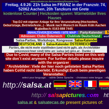
www.salsatecas.de/nuernberg/bayamo.htm
Freitag, 4.9.26: 21h Salsa im FRANZ in der Franzstr. 74,
52062 Aachen, 20h Tanzkurs mit Grete
kostenlose Counter
|
Heizkosten sparen: Wärmebilder Ihres
Hauses
Top-DJ mit eigener Anlage für Ihre Veranstaltung (Hochzeiten,
Geburtstage, Betriebsfeste...) - Musik nach Wunsch im Raum Köln Aachen
M.gladbach: 0163-888 7445
N
Party-Kalender
INHALTSVERZEICHNIS / SITE MAP
Adressen: Clubs Österreich
Clubliste Deutschland
wor
Salsa-Parties, Workshops, Kongresse:
Salsa-Kalender
DEUTSCHLAND
&
Salsa-Kalender ÖSTERREICH
Parties, die nicht mehr stattfinden (und nicht ggfs. als Archivbilder
gekennzeichnet sind) bitte an: salsa (at) gmx.at - Danke :-)
Due to Covid, many of the Salsa-Parties listed on this web
site don´t exist anymore. For further details please inquire
with the organizer
"Archivbilder: Viele der hier noch gelisteten Salsa Parties
haben CoVid nicht überlebt. Erkundigt Euch beim jeweiligen
Veranstalter.
select your language: - wähle Deine Sprache - choisissez votre langue - elija 
http://
salsa
.
at
deutsch
English
Français
Españo
http
://
s
a
l
s
a
p
i
c
t
u
r
e
s
.
c
o
m
htt
salsa.at
&
salsatecas.de
present pictures of: