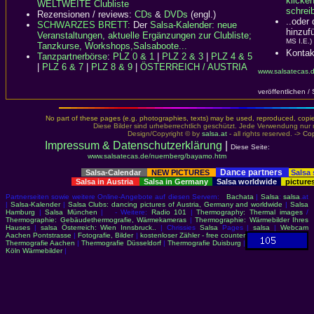
klicke
WELTWEITE Clubliste
schreib
Rezensionen / reviews:
CDs
&
DVDs
(engl.)
..oder
SCHWARZES BRETT:
Der
Salsa-Kalender: neue
hinzuf
Veranstaltungen, aktuelle Ergänzungen zur Clubliste;
MS I.E.)
Tanzkurse, Workshops,Salsaboote...
Kontak
Tanzpartnerbörse
:
PLZ 0 & 1
|
PLZ 2 & 3
|
PLZ 4 & 5
|
PLZ 6 & 7
|
PLZ 8 & 9
|
ÖSTERREICH / AUSTRIA
www.salsatecas.
veröffentlichen /
No part of these pages (e.g. photographies, texts) may be used, reproduced, copied,
Diese Bilder sind urheberrechtlich geschützt. Jede Verwendung nur 
Design/Copyright © by
salsa.at
- all rights reserved. ->
Cop
Impressum & Datenschutzerklärung
|
Diese Seite:
www.salsatecas.de/nuernberg/bayamo.htm
Dance partners
Salsa-Calendar
NEW PICTURES
Salsa
Salsa in Austria
Salsa in Germany
Salsa worldwide
picture
Partnerseiten sowie weitere Online-Angebote auf diesen Servern:
Bachata
|
Salsa
:
salsa
.at
|
Salsa-Kalender
|
Salsa Clubs: dancing pictures of Austria, Germany and worldwide
|
Salsa
Hamburg
|
Salsa München
| - Weitere:
Radio 101
|
Thermography: Thermal images
/
Thermographie: Gebäudethermografie, Wärmekameras
|
Thermographie: Wärmebilder Ihres
Hauses
|
salsa Österreich: Wien Innsbruck..
| Chrissies
Salsa
Pages |
salsa
|
Webcam
Aachen Pontstrasse
|
Fotografie, Bilder
|
kostenloser Zähler - free counter
Thermografie Aachen
|
Thermografie Düsseldorf
|
Thermografie Duisburg
|
Köln Wärmebilder
|