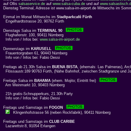
auf Ollis
salsaservice.de
auf
www.salsa-cuba.de
und auf
www.salsastisch.
Dienstag Terminal, Adresse ist www.salsa-im-airport.de
Mittwochs im Somm
Einmal im Monat Mittwochs im
Stadtparkcafé Fürth
Engelhardtstrasse 20, 90762 Fürth
Dienstags Salsa im
TERMINAL 90
Flughafenstr. 100, 90411 Nürnberg
Info von / Infos bei:
www.salsa-im-airport.de
Donnerstags im
KARUSELL
Frauentorgraben 61, 90443 Nürnberg
Info von / Infos bei: Fabio Dessi
Freitags ab 21.30h Salsa im
BUENA BISTA
, (ehemals: Las Palmeras), Arc
Flössaustr.189 90763 Fürth, (Nähe Bahnhof, zwischen Stadtgranze und Jak
Freitags Salsa im
BAHAMA
(ehem. Mojito; Eintritt frei)
Am Weinmarkt 10, 90403 Nürnberg
21h gratis-Schnupperkurs, 21.30h Party
Info von / Infos bei: Fabio Dessi
Freitags und Samstags im
FOGON
Klingenhofstrasse 56 (neben Rockfabrik), 90411 Nürnberg
Freitags und Samstags im
CLUB CARIBE
Lazarettstr.8, 91054 Erlangen