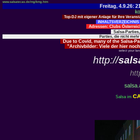
www.salsatecas.de/mg/kmg.htm
Freitag, 4.9.26:
ko
Top-DJ mit eigener Anlage für Ihre Verans
INHALTSVERZEICHNIS 
Adressen: Clubs Österre
Salsa-Parties
Parties, die nicht mehr
Due to Covid, many of the Salsa-Part
"Archivbilder: Viele der hier noch
select your la
http://
sals
htt
salsa.
C
Salsa im