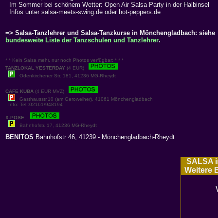
Im Sommer bei schönem Wetter: Open Air Salsa Party in der Halbinsel
Infos unter salsa-meets-swing.de oder hot-peppers.de
=> Salsa-Tanzlehrer und Salsa-Tanzkurse in Mönchengladbach: siehe
bundesweite Liste der Tanzschulen und Tanzlehrer
.
* * Kein Salsa mehr, nur noch Photos verfügbar: * * *
TANZLOKAL YESTERDAY
(4 EUR)
Odenkirchener Str. 181, 41236 MG-Rheydt
CAFE KUBA
(4 EUR MVZ)
Gasthausstr.10 (am Geroweiher), 41061 Mönchengladbach
Info: Tel.:02161/948194
X-POSE
,
Bahnhofstr. 17, 41236 MG-Rheydt
BENITOS
Bahnhofstr 46, 41239 - Mönchengladbach-Rheydt
SALSA in
Weitere B