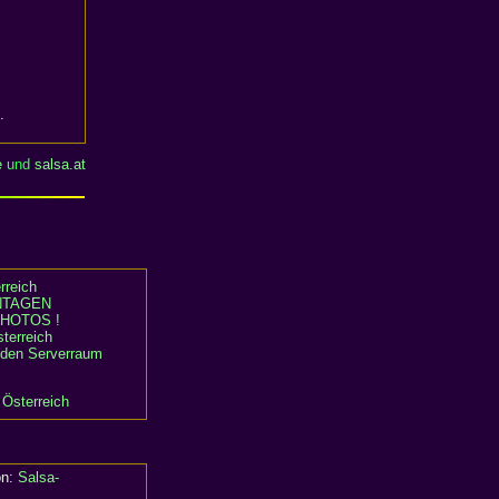
.
e
und
salsa.at
rreich
TAGEN
HOTOS !
terreich
n den Serverraum
 Österreich
on:
Salsa-