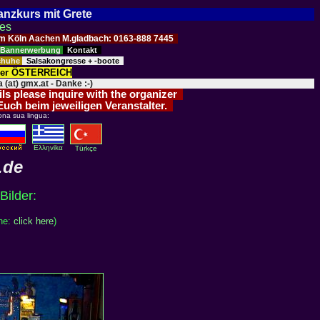
Tanzkurs mit Grete
ses
Raum Köln Aachen M.gladbach: 0163-888 7445
Bannerwerbung
Kontakt
schuhe
Salsakongresse + -boote
der ÖSTERREICH
 (at) gmx.at - Danke :-)
ils please inquire with the organizer
 Euch beim jeweiligen Veranstalter.
ona sua lingua:
Eλληvikα
Türkçe
.de
Bilder:
ne:
click here
)