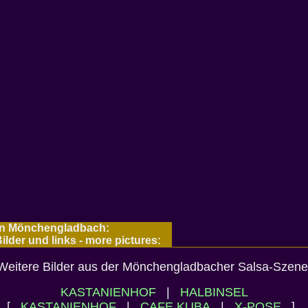
 Mönchengladbach:
ilder und links - more pictures:
Weitere Bilder aus der Mönchengladbacher Salsa-Szene
KASTANIENHOF
|
HALBINSEL
[
KASTANIENHOF
|
CAFE KUBA
|
X-POSE
]