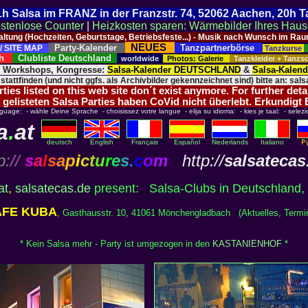
 21h Salsa im FRANZ in der Franzstr. 74, 52062 Aachen, 20h 
stenlose Counter
|
Heizkosten sparen: Wärmebilder Ihres Hau
taltung (Hochzeiten, Geburtstage, Betriebsfeste...) - Musik nach Wunsch im 
NEUES
Party-Kalender
Tanzpartnerbörse
/ SITE MAP
Tanzkurse
ich
Clubliste Deutschland
worldwide
Photos: Galerie
Tanzkleider + Tanz
, Workshops, Kongresse:
Salsa-Kalender DEUTSCHLAND
&
Salsa-Kalen
 stattfinden (und nicht ggfs. als Archivbilder gekennzeichnet sind) bitte an: salsa
ies listed on this web site don´t exist anymore. For further deta
 gelisteten Salsa Parties haben CoVid nicht überlebt. Erkundigt
nguage: - wähle Deine Sprache - choisissez votre langue - elija su idioma: - kies je taal: - selezi
a
.
at
deutsch
English
Français
Español
Nederlands
Italiano
p
://
s
a
l
s
a
p
i
c
t
u
r
e
s
.
c
o
m
http://
salsatecas
at
,
salsatecas.de
present: Salsa-Clubs in Deutschland, 
AFE KUBA
, Gasthausstr. 10, 41061 Mönchengladbach (Aktuelles, Termi
* Kein Salsa mehr - Party ist umgezogen in den
KASTANIENHOF
*