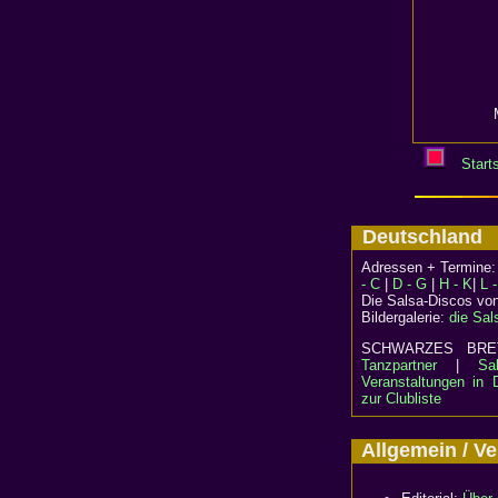
Starts
Deutschlan
Adressen + Termine
- C
|
D - G
|
H - K
|
L 
Die Salsa-Discos vo
Bildergalerie:
die Sal
SCHWARZES B
Tanzpartner
|
Sa
Veranstaltungen in 
zur Clubliste
Allgemein / 