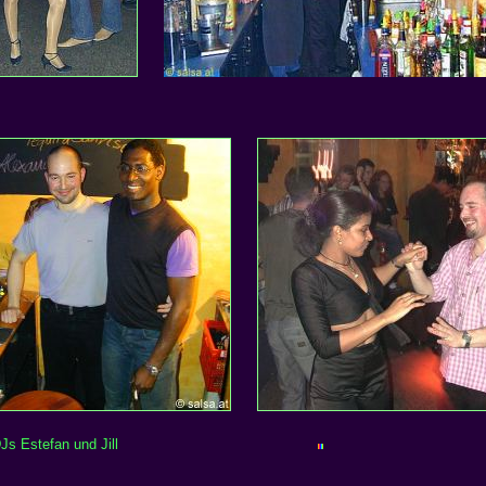
DJs Estefan
und Jill