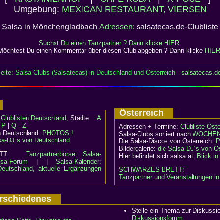
Umgebung:
MEXICAN RESTAURANT, VIERSEN
Salsa in Mönchengladbach
Adressen
: salsatecas.de-Clubliste
Suchst Du einen Tanzpartner ? Dann klicke
HIER
.
Möchtest Du einen Kommentar über diesen Club abgeben ? Dann klicke
HIER
eite:
Salsa-Clubs (Salsatecas) in Deutschland und Österreich -
salsatecas.d
d
Österreich
:
Clublisten Deutschland
, Städte:
A
- P
|
Q - Z
Adressen + Termine:
Clubliste Öste
n Deutschland:
PHOTOS !
Salsa-Clubs sortiert nach
WOCHEN
sa-DJ´s von Deutschland
Die Salsa-Discos von Österreich:
P
Bildergalerie:
die Salsa-DJ´s von Ös
RETT:
Tanzpartnerbörse: Salsa-
Hier befindet sich salsa.at:
Blick i
lsa-Forum
| |
Salsa-Kalender:
Deutschland, aktuelle Ergänzungen
SCHWARZES BRETT:
Tanzpartner und Veranstaltungen in
Verschiedenes
Stelle ein Thema zur Diskussi
Diskussionsforum