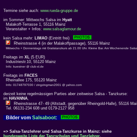
Termine siehe auch:
www.rueda-gruppe.de
im Sommer: Mittwochs Salsa im
Hyatt
Malakoff-Terrasse 1, 55116 Mainz
Veranstalter + Infos:
www.salsaglamour.de
kein Salsa mehr:
LIMAO
(Eintritt frei)
Rheinstrasse 4 (in der Malakoffpassage), 55116 Mainz
Mittwochs + Donnerstags mit Gratistanzkurs ab 21.00 Uhr. Kleine Bar. Am Wochenende Sals
Freitags im
XL
(5 EUR)
Industriestr.10, 55120 Mainz
Info: kuestner @ club-xl.de
Freitags im
FACES
Rheinallee 175, 55120 Mainz
Info: 01748797030 / zingzingman2001 @ yahoo.com
derzeit keine regelmässigen Parties aber zeitweise Salsa - Tanzkurse:
im
HAVANNA
,
Rheinstrasse 47- 49 (Altstadt, gegenüber Rheingold-Halle), 55116 Ma
Tel. 06131-234 608 und 0179-2127 958
Bilder vom
Salsaboot
:
=> Salsa-Tanzlehrer und Salsa-Tanzkurse in Mainz: siehe
bundesweite Liste der Tanzschulen und Tanzlehrer
.