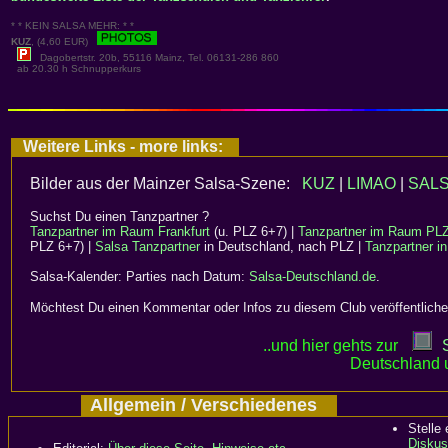
* * KEIN SALSA MEHR: * *
KUZ
, (4,60 EUR)
Dagobertstr. 20b, 55116 Mainz, Tel. 06131-286 860
ab 20.30 h Schnupperkurs
Weitere Links - more links:
Bilder aus der Mainzer Salsa-Szene:
KUZ
|
LIMAO
|
SAL
Suchst Du einen Tanzpartner ?
Tanzpartner im Raum Frankfurt
(u. PLZ 6+7) |
Tanzpartner im Raum PLZ 4
PLZ 6+7) |
Salsa Tanzpartner
in Deutschland, nach PLZ |
Tanzpartner in
Salsa-Kalender: Parties nach Datum:
Salsa-Deutschland.de
.
Möchtest Du einen Kommentar oder Infos zu diesem Club veröffentliche
..und hier gehts zur
Deutschland 
Allgemein / Verschiedenes
Stelle
Diskus