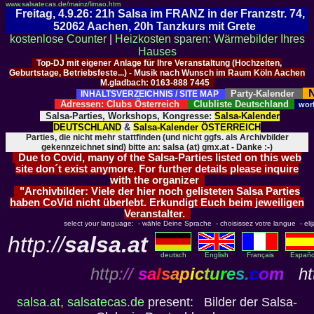
www.salsatecas.de/mainz/limao.htm
Freitag, 4.9.26: 21h Salsa im FRANZ in der Franzstr. 74,
52062 Aachen, 20h Tanzkurs mit Grete
kostenlose Counter
|
Heizkosten sparen: Wärmebilder Ihres
Hauses
Top-DJ mit eigener Anlage für Ihre Veranstaltung (Hochzeiten,
Geburtstage, Betriebsfeste...) - Musik nach Wunsch im Raum Köln Aachen
M.gladbach: 0163-888 7445
N
Party-Kalender
INHALTSVERZEICHNIS / SITE MAP
Adressen: Clubs Österreich
Clubliste Deutschland
wor
Salsa-Parties, Workshops, Kongresse:
Salsa-Kalender
DEUTSCHLAND
&
Salsa-Kalender ÖSTERREICH
Parties, die nicht mehr stattfinden (und nicht ggfs. als Archivbilder
gekennzeichnet sind) bitte an: salsa (at) gmx.at - Danke :-)
Due to Covid, many of the Salsa-Parties listed on this web
site don´t exist anymore. For further details please inquire
with the organizer
"Archivbilder: Viele der hier noch gelisteten Salsa Parties
haben CoVid nicht überlebt. Erkundigt Euch beim jeweiligen
Veranstalter.
select your language: - wähle Deine Sprache - choisissez votre langue - elija 
http://
salsa.at
deutsch
English
Français
Españo
http
://
s
a
l
s
a
p
i
c
t
u
r
e
s
.
c
o
m
htt
salsa.at
,
salsatecas.de
present: Bilder der Salsa-