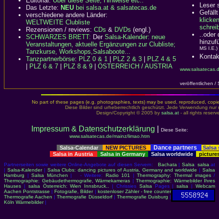
Editorial:
Über diese Seite, Hinweise etc..
Leser 
Das Letzte:
NEU
bei salsa.at & salsatecas.de
Gefällt
verschiedene andere Länder:
klicke
WELTWEITE Clubliste
schreib
Rezensionen / reviews:
CDs
&
DVDs
(engl.)
..oder
SCHWARZES BRETT:
Der
Salsa-Kalender: neue
hinzuf
Veranstaltungen, aktuelle Ergänzungen zur Clubliste;
MS I.E.)
Tanzkurse, Workshops,Salsaboote...
Kontak
Tanzpartnerbörse
:
PLZ 0 & 1
|
PLZ 2 & 3
|
PLZ 4 & 5
|
PLZ 6 & 7
|
PLZ 8 & 9
|
ÖSTERREICH / AUSTRIA
www.salsatecas.d
veröffentlichen /
No part of these pages (e.g. photographies, texts) may be used, reproduced, copied,
Diese Bilder sind urheberrechtlich geschützt. Jede Verwendung nur 
Design/Copyright © 2005 by
salsa.at
- all rights reserv
Impressum & Datenschutzerklärung
|
Diese Seite:
www.salsatecas.de/mainz/limao.htm
Dance partners
Salsa-Calendar
NEW PICTURES
Salsa
Salsa in Austria
Salsa in Germany
Salsa worldwide
picture
Partnerseiten sowie weitere Online-Angebote auf diesen Servern:
Bachata
|
Salsa
:
salsa
.at
|
Salsa-Kalender
|
Salsa Clubs: dancing pictures of Austria, Germany and worldwide
|
Salsa
Hamburg
|
Salsa München
| - Weitere:
Radio 101
|
Thermography: Thermal images
/
Thermographie: Gebäudethermografie, Wärmekameras
|
Thermographie: Wärmebilder Ihres
Hauses
|
salsa Österreich: Wien Innsbruck..
| Chrissies
Salsa
Pages |
salsa
|
Webcam
Aachen Pontstrasse
|
Fotografie, Bilder
|
kostenloser Zähler - free counter
Thermografie Aachen
|
Thermografie Düsseldorf
|
Thermografie Duisburg
|
Köln Wärmebilder
|