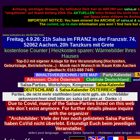
Achtung, wichtiger Hinweis: Du befindest Dich hier im ARCHIV von
salsa.at
"eingefroren" auf Stand Anfang 2004. Die
AKTUELLEN
Infos findest Du nicht hier
viel Spass beim stöbern im Archiv
IMPORTANT NOTICE: You have entered the ARCHIVE of
salsa.at
&
s
The
current, up-to-date
information you won´t find here but 
www.salsatecas.de/kr/skr.htm
Freitag, 4.9.26: 21h Salsa im FRANZ in der Franzstr. 74,
52062 Aachen, 20h Tanzkurs mit Grete
kostenlose Counter
|
Heizkosten sparen: Wärmebilder Ihres
Hauses
Top-DJ mit eigener Anlage für Ihre Veranstaltung (Hochzeiten,
Geburtstage, Betriebsfeste...) - Musik nach Wunsch im Raum Köln Aachen
M.gladbach: 0163-888 7445
N
Party-Kalender
INHALTSVERZEICHNIS / SITE MAP
Adressen: Clubs Österreich
Clubliste Deutschland
wor
Salsa-Parties, Workshops, Kongresse:
Salsa-Kalender
DEUTSCHLAND
&
Salsa-Kalender ÖSTERREICH
Parties, die nicht mehr stattfinden (und nicht ggfs. als Archivbilder
gekennzeichnet sind) bitte an: salsa (at) gmx.at - Danke :-)
Due to Covid, many of the Salsa-Parties listed on this web
site don´t exist anymore. For further details please inquire
with the organizer
"Archivbilder: Viele der hier noch gelisteten Salsa Parties
haben CoVid nicht überlebt. Erkundigt Euch beim jeweiligen
Veranstalter.
select your language: - wähle Deine Sprache - choisissez votre langue - elija 