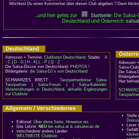
Möchtest Du einen Kommentar über diesen Club abgeben ? Dann klick
..und hier gehts zur
Startseite:
Die Salsa-C
Deutschland und Österreich:
salsa
Deutschland
Österr
Adressen + Termine:
Clublisten Deutschland
, Städte:
A
- C
|
D - G
|
H - K
|
L - P
|
Q - Z
Adressen +
Die Salsa-Discos von Deutschland:
PHOTOS !
Salsa-Clubs
Bildergalerie:
die Salsa-DJ´s von Deutschland
Die Salsa-
Bildergaler
SCHWARZES BRETT:
Tanzpartnerbörse: Salsa-
Hier befind
Tanzpartner
|
Salsa-Forum
| |
Salsa-Kalender:
Veranstaltungen in Deutschland, aktuelle Ergänzungen
SCHWARZ
zur Clubliste
Tanzpartner
Allgemein / Verschiedenes
Stelle
Diskus
Editorial:
Über diese Seite, Hinweise etc..
Leser 
Das Letzte:
NEU
bei salsa.at & salsatecas.de
Gefällt
verschiedene andere Länder:
klicke
WELTWEITE Clubliste
schreib