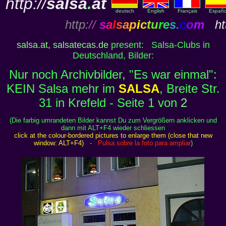
http://
salsa
.
at
deutsch
English
Français
Españo
http
://
s
a
l
s
a
p
i
c
t
u
r
e
s
.
c
o
m
htt
salsa.at
,
salsatecas.de
present: Salsa-Clubs in
Deutschland, Bilder:
Nur noch Archivbilder, "Es war einmal":
KEIN Salsa mehr im
SALSA
, Breite Str.
31 in Krefeld - Seite 1 von
2
(Die farbig umrandeten Bilder kannst Du zum Vergrößern anklicken und
dann mit ALT+F4 wieder schliessen
click at the colour-bordered pictures to enlarge them (close that new
window: ALT+F4)
-
Pulsa sobre la foto para ampliar
)