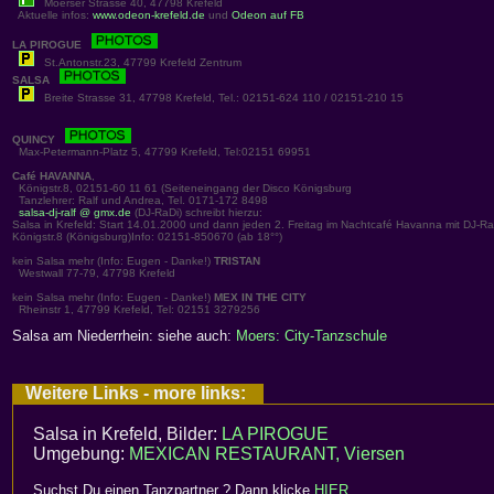
Moerser Strasse 40, 47798 Krefeld
Aktuelle infos:
www.odeon-krefeld.de
und
Odeon auf FB
LA PIROGUE
St.Antonstr.23, 47799 Krefeld Zentrum
SALSA
Breite Strasse 31, 47798 Krefeld, Tel.: 02151-624 110 / 02151-210 15
QUINCY
Max-Petermann-Platz 5, 47799 Krefeld, Tel:02151 69951
Café HAVANNA
,
Königstr.8, 02151-60 11 61
(Seiteneingang der Disco Königsburg
Tanzlehrer: Ralf und Andrea, Tel. 0171-172 8498
salsa-dj-ralf @ gmx.de
(DJ-RaDi) schreibt hierzu:
Salsa in Krefeld: Start 14.01.2000 und dann jeden 2. Freitag im Nachtcafé Havanna mit DJ-RaDi
Königstr.8 (Königsburg)Info: 02151-850670 (ab 18°°)
kein Salsa mehr (Info: Eugen - Danke!)
TRISTAN
Westwall 77-79, 47798 Krefeld
kein Salsa mehr (Info: Eugen - Danke!)
MEX IN THE CITY
Rheinstr 1, 47799 Krefeld, Tel: 02151 3279256
Salsa am Niederrhein: siehe auch:
Moers: City-Tanzschule
Weitere Links - more links:
Salsa in Krefeld, Bilder:
LA PIROGUE
Umgebung:
MEXICAN RESTAURANT, Viersen
Suchst Du einen Tanzpartner ? Dann klicke
HIER
.