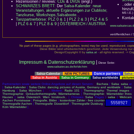
Rezensionen / reviews:
CDs
&
DVDs
(engl.)
..oder
SCHWARZES BRETT:
Der
Salsa-Kalender: neue
hinzuf
Veranstaltungen, aktuelle Ergänzungen zur Clubliste;
MS I.E.)
Tanzkurse, Workshops,Salsaboote...
Kontak
Tanzpartnerbörse
:
PLZ 0 & 1
|
PLZ 2 & 3
|
PLZ 4 & 5
|
PLZ 6 & 7
|
PLZ 8 & 9
|
ÖSTERREICH / AUSTRIA
www.salsatecas.d
veröffentlichen /
No part of these pages (e.g. photographies, texts) may be used, reproduced, copied,
Diese Bilder sind urheberrechtlich geschützt. Jede Verwendung nur 
Design/Copyright © by
salsa.at
- all rights reserved. ->
Cop
Impressum & Datenschutzerklärung
|
Diese Seite:
www.salsatecas.de/kr/skr.htm
Dance partners
Salsa-Calendar
NEW PICTURES
Salsa
Salsa in Austria
Salsa in Germany
Salsa worldwide
picture
Partnerseiten sowie weitere Online-Angebote auf diesen Servern:
Bachata
|
Salsa
:
salsa
.at
|
Salsa-Kalender
|
Salsa Clubs: dancing pictures of Austria, Germany and worldwide
|
Salsa
Hamburg
|
Salsa München
| - Weitere:
Radio 101
|
Thermography: Thermal images
/
Thermographie: Gebäudethermografie, Wärmekameras
|
Thermographie: Wärmebilder Ihres
Hauses
|
salsa Österreich: Wien Innsbruck..
| Chrissies
Salsa
Pages |
salsa
|
Webcam
Aachen Pontstrasse
|
Fotografie, Bilder
|
kostenloser Zähler - free counter
Thermografie Aachen
|
Thermografie Düsseldorf
|
Thermografie Duisburg
|
Köln Wärmebilder
|