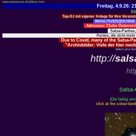
www.salsatecas.de/j/ibero.htm
Freitag, 4.9.26:
ko
Top-DJ mit eigener Anlage für Ihre Verans
INHALTSVERZEICHNIS 
Adressen: Clubs Österre
Salsa-Parties
Parties, die nicht mehr
Due to Covid, many of the Salsa-Part
"Archivbilder: Viele der hier noch
select your la
http://
sals
htt
Salsa-
(Die farbig um
click at the colour-bo