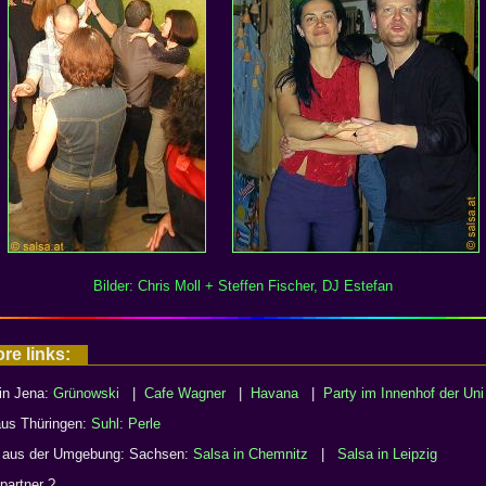
Bilder: Chris Moll + Steffen Fischer, DJ Estefan
ore links:
 in Jena:
Grünowski
|
Cafe Wagner
|
Havana
|
Party im Innenhof der Uni
aus Thüringen:
Suhl: Perle
s aus der Umgebung: Sachsen:
Salsa in Chemnitz
|
Salsa in Leipzig
partner ?