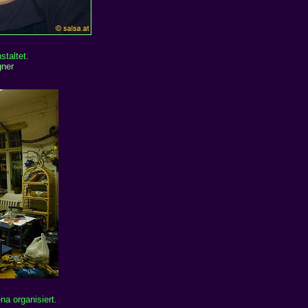
staltet.
ner
na organisiert.