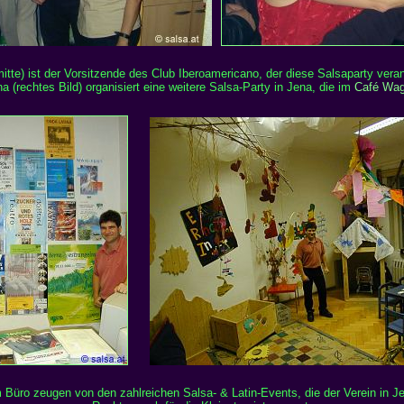
itte) ist der Vorsitzende des Club Iberoamericano, der diese Salsaparty veran
a (rechtes Bild) organisiert eine weitere Salsa-Party in Jena, die im
Café Wag
 Büro zeugen von den zahlreichen Salsa- & Latin-Events, die der Verein in Je