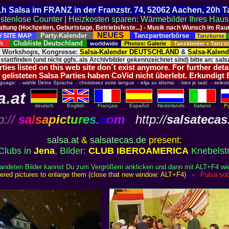
 21h Salsa im FRANZ in der Franzstr. 74, 52062 Aachen, 20h 
stenlose Counter
|
Heizkosten sparen: Wärmebilder Ihres Hau
taltung (Hochzeiten, Geburtstage, Betriebsfeste...) - Musik nach Wunsch im 
NEUES
Party-Kalender
Tanzpartnerbörse
/ SITE MAP
Tanzkurse
ich
Clubliste Deutschland
worldwide
Photos: Galerie
Tanzkleider + Tanz
, Workshops, Kongresse:
Salsa-Kalender DEUTSCHLAND
&
Salsa-Kalen
 stattfinden (und nicht ggfs. als Archivbilder gekennzeichnet sind) bitte an: salsa
ies listed on this web site don´t exist anymore. For further deta
 gelisteten Salsa Parties haben CoVid nicht überlebt. Erkundigt
nguage: - wähle Deine Sprache - choisissez votre langue - elija su idioma: - kies je taal: - selezi
a
.
at
deutsch
English
Français
Español
Nederlands
Italiano
p
://
s
a
l
s
a
p
i
c
t
u
r
e
s
.
c
o
m
http://
salsatecas
salsa.at
&
salsatecas.de
present:
Clubs in
Jena
, Bilder:
CLUB IBEROAMERICA
Knebelstr
randeten Bilder kannst Du zum Vergrößern anklicken und dann mit ALT+F4 wi
rdered pictures to enlarge them (close that new window: ALT+F4)
-
Pulsa sob