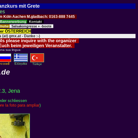
Tanzkurs mit Grete
ses
Raum Köln Aachen M.gladbach: 0163-888 7445
Bannerwerbung
Kontakt
schuhe
Salsakongresse + -boote
der ÖSTERREICH
 (at) gmx.at - Danke :-)
ils please inquire with the organizer
 Euch beim jeweiligen Veranstalter.
ona sua lingua:
Eλληvikα
Türkçe
.de
.3, Jena
eder schliessen
re la foto para ampliar
)