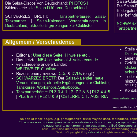
Salsa-Clubs
Die Salsa-Discos von Deutschland:
PHOTOS !
Die Salsa-
Bildergalerie:
die Salsa-DJґs von Deutschland
Bildergaler
Hier befind
SCHWARZES BRETT:
Tanzpartnerbцrse: Salsa-
Tanzpartner
|
Salsa-Kalender: Veranstaltungen in
SCHWARZ
Deutschland, aktuelle Ergдnzungen zur Clubliste
Tanzpartner
Allgemein / Verschiedenes
Stelle
Diskus
Editorial:
Über diese Seite, Hinweise etc..
Leser 
Das Letzte:
NEU
bei salsa.at & salsatecas.de
Gefällt
verschiedene andere Länder:
klicke
WELTWEITE Clubliste
schreib
Rezensionen / reviews:
CDs
&
DVDs
(engl.)
..oder
SCHWARZES BRETT:
Der
Salsa-Kalender: neue
hinzuf
Veranstaltungen, aktuelle Ergänzungen zur Clubliste;
MS I.E.)
Tanzkurse, Workshops,Salsaboote...
Kontak
Tanzpartnerbörse
:
PLZ 0 & 1
|
PLZ 2 & 3
|
PLZ 4 & 5
|
PLZ 6 & 7
|
PLZ 8 & 9
|
ÖSTERREICH / AUSTRIA
www.salsatecas.
veröffentlichen /
No part of these pages (e.g. photographies, texts) may be used, reproduced, copied,
Я признаю авторские права salsa.at и salsatecas.de и соответствующего фо
не размножать, не изменять, не соxранять на Веб-Серверов, а
Diese Bilder sind urheberrechtlich geschьtzt. Jede Verwendung nur 
Design/Copyright © by
salsa.at
- all rights reserved. ->
Cop