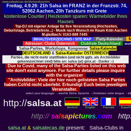
www.salsatecas.de/div/moskow.htm
Freitag, 4.9.26: 21h Salsa im FRANZ in der Franzstr. 74,
52062 Aachen, 20h Tanzkurs mit Grete
kostenlose Counter
|
Heizkosten sparen: Wärmebilder Ihres
Hauses
Top-DJ mit eigener Anlage für Ihre Veranstaltung (Hochzeiten,
Geburtstage, Betriebsfeste...) - Musik nach Wunsch im Raum Köln Aachen
M.gladbach: 0163-888 7445
N
Party-Kalender
INHALTSVERZEICHNIS / SITE MAP
Adressen: Clubs Österreich
Clubliste Deutschland
wor
Salsa-Parties, Workshops, Kongresse:
Salsa-Kalender
DEUTSCHLAND
&
Salsa-Kalender ÖSTERREICH
Parties, die nicht mehr stattfinden (und nicht ggfs. als Archivbilder
gekennzeichnet sind) bitte an: salsa (at) gmx.at - Danke :-)
Due to Covid, many of the Salsa-Parties listed on this web
site donґt exist anymore. For further details please inquire
with the organizer
"Archivbilder: Viele der hier noch gelisteten Salsa Parties
haben CoVid nicht ьberlebt. Erkundigt Euch beim jeweiligen
Veranstalter.
select your language: - waehle Deine Sprache - choisissez votre langue - elija
http://
salsa
.
at
deutsch
English
Franзais
Españo
http
://
s
a
l
s
a
p
i
c
t
u
r
e
s
.
c
o
m
http:
salsa.at
&
salsatecas.de
present: Salsa-Clubs in