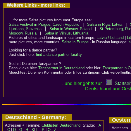
Weitere Links - more links:
.. for more Salsa pictures from east Europe see:
Salsa Festival in Prague, Czech Republic
|
Salsa in Riga, Latvia
|
Ljubljana, Slovenija
|
Salsa in Warsaw, Poland
|
St.Petersburg, Ru
Moscow, Russia
|
Salsa in Vilnius, Lithuania
Pictures of cities and landscape in eastern Europe:
Latvia / Lettland
|
Li
more pictures, more countries:
Salsa in Europe
- in Russian language:
s
Looking for a dance partner?
Just click here:
find-a-dance partner facility
Suchst Du einen Tanzpartner ?
Dann klicke hier:
Tanzpartner in Deutschland
oder hier:
Tanzpartner in O
Moechtest Du einen Kommentar oder Infos zu diesem Club veroeffentlic
..und hier gehts zur
Startsei
Deutschland und Oest
Deutschland - Germany:
Oesterr
Adressen + Termine:
Clublisten Deutschland
, Städte:
A
Adressen +
- C
|
D - G
|
H - K
|
L - P
|
Q - Z