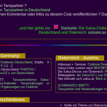
n Tanzpartner ?
er:
Tanzpartner in Deutschland
nen Kommentar oder Infos zu diesem Club veröffentlichen ? Dan
..und hier gehts zur
Startseite:
Die Salsa-Clubs 
Deutschland und Österreich:
salsatecas
- Germany:
Österreich - Austria:
:
Clublisten Deutschland
, Städte:
A
Adressen + Termine:
Clubliste Öste
- P
|
Q - Z
Salsa-Clubs sortiert nach
WOCHEN
n Deutschland:
PHOTOS !
Die Salsa-Discos von Österreich:
P
sa-DJ´s von Deutschland
Bildergalerie:
die Salsa-DJ´s von Ös
Hier befindet sich salsa.at:
Blick i
RETT:
Tanzpartnerbörse: Salsa-
sa-Kalender: Veranstaltungen in
SCHWARZES BRETT:
e Ergänzungen zur Clubliste
Tanzpartner und Veranstaltungen in
Verschiedenes
Stelle ein Thema zur Diskussi