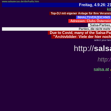
www.salsatecas.de/div/haifa.htm
Freitag, 4.9.26:
ko
Top-DJ mit eigener Anlage für Ihre Verans
INHALTSVERZEICHNIS 
Adressen: Clubs Österre
Salsa-Parties
Parties, die nicht mehr
Due to Covid, many of the Salsa-Part
"Archivbilder: Viele der hier noch
select your la
http://
sals
http
:/
salsa.at
-