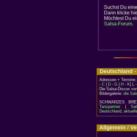
Suchst Du eine
Dann klicke hi
Möchtest Du ei
Salsa-Forum
.
Deutschland 
Adressen + Termine
- C
|
D - G
|
H - K
|
L 
Die Salsa-Discos vo
Bildergalerie:
die Sal
SCHWARZES B
Tanzpartner
|
Sal
Deutschland, aktuell
Allgemein / 