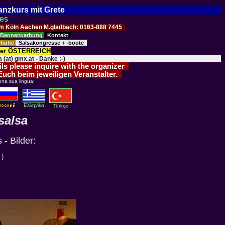
Tanzkurs mit Grete
ses
Raum Köln Aachen M.gladbach: 0163-888 7445
Bannerwerbung
Kontakt
schuhe
Salsakongresse + -boote
der ÖSTERREICH
 (at) gmx.at - Danke :-)
ils please inquire with the organizer
 Euch beim jeweiligen Veranstalter.
ona sua lingua:
Eλληvikα
Türkçe
salsa
 - Bilder:
-)