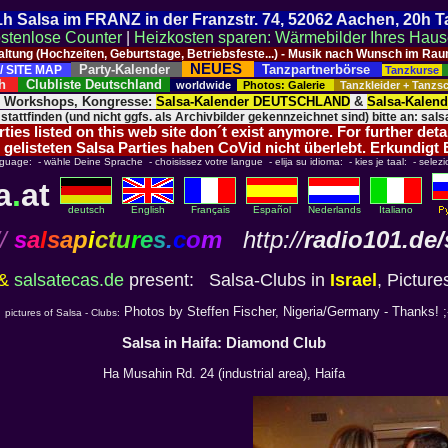
 21h Salsa im FRANZ in der Franzstr. 74, 52062 Aachen, 20h 
stenlose Counter
|
Heizkosten sparen: Wärmebilder Ihres Hau
taltung (Hochzeiten, Geburtstage, Betriebsfeste...) - Musik nach Wunsch im 
NEUES
Party-Kalender
Tanzpartnerbörse
/ SITE MAP
Tanzkurse
ich
Clubliste Deutschland
worldwide
Photos: Galerie
Tanzkleider + Tanz
, Workshops, Kongresse:
Salsa-Kalender DEUTSCHLAND
&
Salsa-Kalen
 stattfinden (und nicht ggfs. als Archivbilder gekennzeichnet sind) bitte an: salsa
ies listed on this web site don´t exist anymore. For further deta
 gelisteten Salsa Parties haben CoVid nicht überlebt. Erkundigt
nguage: - wähle Deine Sprache - choisissez votre langue - elija su idioma: - kies je taal: - selezi
a
.
at
deutsch
English
Français
Español
Nederlands
Italiano
/
s
a
l
s
a
p
i
c
t
u
r
e
s
.
c
o
m
http://
radio101.de/
&
salsatecas.de
present: Salsa-Clubs in
Israel
, Pictures
Photos by Steffen Fischer, Nigeria/Germany - Thanks! ;
 pictures of Salsa - Clubs:
Salsa in Haifa: Diamond Club
Ha Musahin Rd. 24 (industrial area), Haifa