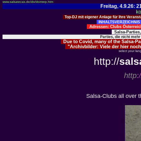
www.salsatecas.de/div/domrep.htm
Freitag, 4.9.26:
ko
Top-DJ mit eigener Anlage für Ihre Verans
INHALTSVERZEICHNIS 
Adressen: Clubs Österre
Salsa-Parties
Parties, die nicht mehr
Due to Covid, many of the Salsa-Part
"Archivbilder: Viele der hier noch
select your lan
http://
sals
http
:/
Salsa-Clubs all over t