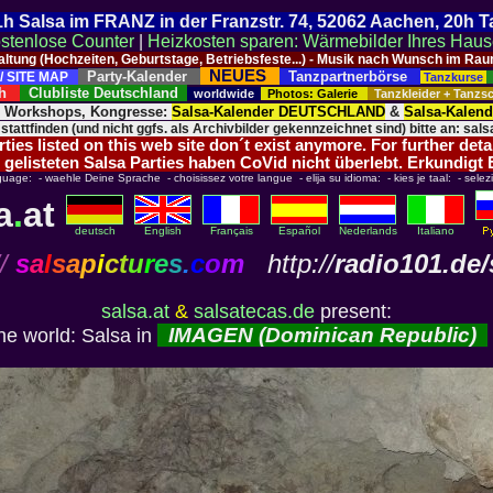
 21h Salsa im FRANZ in der Franzstr. 74, 52062 Aachen, 20h 
stenlose Counter
|
Heizkosten sparen: Wärmebilder Ihres Hau
taltung (Hochzeiten, Geburtstage, Betriebsfeste...) - Musik nach Wunsch im 
NEUES
Party-Kalender
Tanzpartnerbörse
/ SITE MAP
Tanzkurse
ich
Clubliste Deutschland
worldwide
Photos: Galerie
Tanzkleider + Tanz
, Workshops, Kongresse:
Salsa-Kalender DEUTSCHLAND
&
Salsa-Kalen
 stattfinden (und nicht ggfs. als Archivbilder gekennzeichnet sind) bitte an: salsa
ies listed on this web site don´t exist anymore. For further deta
 gelisteten Salsa Parties haben CoVid nicht überlebt. Erkundigt
guage: - waehle Deine Sprache - choisissez votre langue - elija su idioma: - kies je taal: - selez
a
.
at
deutsch
English
Français
Español
Nederlands
Italiano
/
s
a
l
s
a
p
i
c
t
u
r
e
s
.
c
o
m
http://
radio101.de/
salsa.at
&
salsatecas.de
present:
IMAGEN (Dominican Republic)
he world: Salsa in