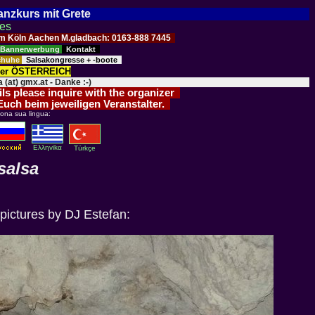
Tanzkurs mit Grete
ses
Raum Köln Aachen M.gladbach: 0163-888 7445
Bannerwerbung
Kontakt
schuhe
Salsakongresse + -boote
der ÖSTERREICH
 (at) gmx.at - Danke :-)
ils please inquire with the organizer
 Euch beim jeweiligen Veranstalter.
iona sua lingua:
Eλληvikα
Türkçe
salsa
pictures by DJ Estefan: