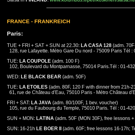
FRANCE - FRANKREICH
Paris:
TUE + FRI + SAT + SUN at 22.30:
LA CASA 128
(adm. 70F
128, rue Lafayette. Métro Gare Du nord - 75009 Paris Tél :
TUE:
LA COUPOLE
(adm. 100 F)
102, Boulevard du Montparnasse, 75014 Paris.Tél : 01-43
WED:
LE BLACK BEAR
(adm. 50F)
TUE:
LA ETOILES
(adm. 80F, 120 F with dinner from 21h-2
61, rue de Château d'Eau, 75010 Paris - Métro Château d'
FRI + SAT:
LA JAVA
(adm. 80/100F, 1 bev. voucher)
105, rue du Faubourg du Temple, 75010 Paris. Tél : 01-42
SUN + MON:
LATINA
(adm. 50F (MON 30F), free lessons +
SUN: 16-21h
LE BOER II
(adm. 60F; free lessons 16-17h; T