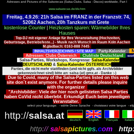
Adresses and Pictures of the Salsotecas (Salsa-Clubs, Salsa - Discos) worldwide, Part I
www.salsatecas.de/div.htm
Freitag, 4.9.26: 21h Salsa im FRANZ in der Franzstr. 74,
52062 Aachen, 20h Tanzkurs mit Grete
kostenlose Counter
|
Heizkosten sparen: Wärmebilder Ihres
Hauses
Top-DJ mit eigener Anlage für Ihre Veranstaltung (Hochzeiten,
Geburtstage, Betriebsfeste...) - Musik nach Wunsch im Raum Köln Aachen
M.gladbach: 0163-888 7445
N
Party-Kalender
INHALTSVERZEICHNIS / SITE MAP
Adressen: Clubs Österreich
Clubliste Deutschland
wor
Salsa-Parties, Workshops, Kongresse:
Salsa-Kalender
DEUTSCHLAND
&
Salsa-Kalender ÖSTERREICH
Parties, die nicht mehr stattfinden (und nicht ggfs. als Archivbilder
gekennzeichnet sind) bitte an: salsa (at) gmx.at - Danke :-)
Due to Covid, many of the Salsa-Parties listed on this web
site don´t exist anymore. For further details please inquire
with the organizer
"Archivbilder: Viele der hier noch gelisteten Salsa Parties
haben CoVid nicht überlebt. Erkundigt Euch beim jeweiligen
Veranstalter.
select your language: - wähle Deine Sprache - choisissez votre langue - elija 
http://
salsa.at
deutsch
English
Français
Italian
http
://
s
a
l
s
a
p
i
c
t
u
r
e
s
.
c
o
m
http: