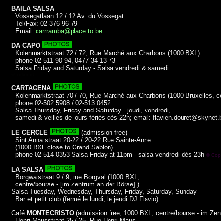
BAILA SALSA
Vossegatlaan 12 / 12 Av. du Vossegat
Tel/Fax: 02-376 96 79
Email:
carrramba@place.to.be
DA CAPO
Kolenmarktstraat 72 / 72, Rue Marché aux Charbons (1000 BXL)
phone 02-511 90 94, 0477-34 13 73
Salsa Friday and Saturday - Salsa vendredi & samedi
© salsa.at
CARTAGENA
Kolenmarktstraat 70 / 70, Rue Marché aux Charbons (1000 Bruxelles, ce
phone 02-502 5908 / 02-513 0452
Salsa Thursday, Friday and Saturday - jeudi, vendredi,
samedi & veilles de jours fériés dès 22h; email: flavien.douret@skynet.
LE CERCLE
(admission free)
Sint Anna straat 20-22 / 20-22 Rue Sainte-Anne
(1000 BXL close to Grand Sablon)
phone 02-514 0353 Salsa Friday at 11pm - salsa vendredi dès 23h
© Cop
LA SALSA
Borgwalstraat 9 / 9, rue Borgval (1000 BXL,
centre/bourse - [im Zentrum an der Börse] )
Salsa Tuesday, Wednesday, Thursday, Friday, Saturday, Sunday
Bar et petit club (fermé le lundi, le jeudi DJ Flavio)
Café
MONTECRISTO
(admission free; 1000 BXL, centre/bourse - im Zen
Henri Mausstraat 25 / 25, Rue Henri Maus