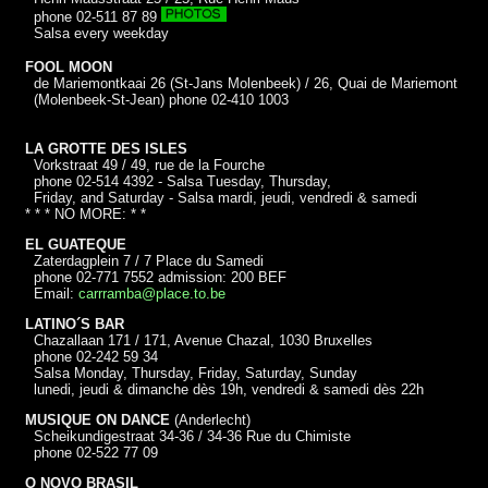
phone 02-511 87 89
Salsa every weekday
FOOL MOON
de Mariemontkaai 26 (St-Jans Molenbeek) / 26, Quai de Mariemont
(Molenbeek-St-Jean) phone 02-410 1003
LA GROTTE DES ISLES
Vorkstraat 49 / 49, rue de la Fourche
phone 02-514 4392 - Salsa Tuesday, Thursday,
Friday, and Saturday - Salsa mardi, jeudi, vendredi & samedi
* * * NO MORE: * *
EL GUATEQUE
Zaterdagplein 7 / 7 Place du Samedi
phone 02-771 7552 admission: 200 BEF
Email:
carrramba@place.to.be
LATINO´S BAR
Chazallaan 171 / 171, Avenue Chazal, 1030 Bruxelles
phone 02-242 59 34
Salsa Monday, Thursday, Friday, Saturday, Sunday
lunedi, jeudi & dimanche dès 19h, vendredi & samedi dès 22h
MUSIQUE ON DANCE
(Anderlecht)
Scheikundigestraat 34-36 / 34-36 Rue du Chimiste
phone 02-522 77 09
O NOVO BRASIL