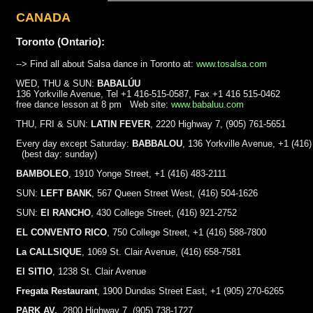
CANADA
Toronto (Ontario):
--> Find all about Salsa dance in Toronto at:
www.tosalsa.com
WED, THU & SUN:
BABALÚU
136 Yorkville Avenue, Tel +1 416-515-0587, Fax +1 416 515-0462
free dance lesson at 8 pm Web site:
www.babaluu.com
THU, FRI & SUN:
LATIN FEVER
, 2220 Highway 7, (905) 761-5651
Every day except Saturday:
BABBALOU
, 136 Yorkville Avenue, +1 (416
(best day: sunday)
BAMBOLEO
, 1910 Yonge Street, +1 (416) 483-2111
SUN:
LEFT BANK
, 567 Queen Street West, (416) 504-1626
SUN:
El RANCHO
, 430 College Street, (416) 921-2752
EL CONVENTO RICO
, 750 College Street, +1 (416) 588-7800
La CALLSIQUE
, 1069 St. Clair Avenue, (416) 658-7581
El SITIO
, 1238 St. Clair Avenue
Fregata Restaurant
, 1900 Dundas Street East, +1 (905) 270-6265
PARK AV.
, 2800 Highway 7, (905) 738-1727