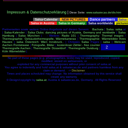
Impressum & Datenschutzerklärung
|
Diese Seite:
www.salsatecas.de/div.htm
Dance partners
Salsa-Calendar
NEW PICTURES
Salsa
Salsa in Austria
Salsa in Germany
Salsa worldwide
picture
Partnerseiten sowie weitere Online-Angebote auf diesen Servern:
Bachata
|
Salsa
:
salsa
.at
|
Salsa-Kalender
|
Salsa Clubs: dancing pictures of Austria, Germany and worldwide
|
Salsa
Hamburg
|
Salsa München
| - Weitere:
Radio 101
|
Thermography: Thermal images
/
Thermographie: Gebäudethermografie, Wärmekameras
|
Thermographie: Wärmebilder Ihres
Hauses
|
salsa Österreich: Wien Innsbruck..
| Chrissies
Salsa
Pages |
salsa
|
Webcam
Aachen Pontstrasse
|
Fotografie, Bilder
|
kostenloser Zähler - free counter
Thermografie Aachen
|
Thermografie Düsseldorf
|
Thermografie Duisburg
|
Köln Wärmebilder
|
No part of these pages (e.g. photographies, texts) may be used, reproduced, copied,
modified, stored on webservers, or
exploited for any commercial purposes without prior consent of salsa.at
You agree to indemnify and hold salsa.at & salsatecas.de and partners harmless from any
claim or demand. ->
Disclaimer
Times and places scheduled may change. No information obtained by this service shall
create any warranty.
© Design/copyright by
salsa.at
, Austria & salsatecas.de, Germany . All Rights Reserved.