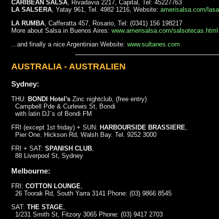
CARIBEAN SALSA
, Rivadavia 2217, Capital, Tel: 45227763
LA SALSERA
, Yatay 961, Tel. 4982 1216, Website:
amerisalsa.com/lasa
LA RUMBA
, Cafferatta 457, Rosario, Tel: (0341) 156 198217
More about Salsa in Buenos Aires:
www.amerisalsa.com/salsotecas.html
...and finally a nice Argentinian Website:
www.sultanes.com
AUSTRALIA - AUSTRALIEN
Sydney:
THU:
BONDI Hotel's
Zinc nightclub, (free entry)
Campbell Pde & Curlewis St, Bondi
with latin DJ´s of Bondi FM
FRI (except 1st friday) + SUN:
HARBOURSIDE BRASSIERE
,
Pier One. Hickson Rd, Walsh Bay. Tel. 9252 3000
FRI + SAT:
SPANISH CLUB
,
88 Liverpool St, Sydney
Melbourne:
FRI:
COTTON LOUNGE
,
26 Toorak Rd, South Yarra 3141 Phone: (03) 9866 8545
SAT:
THE STAGE
,
1/231 Smith St, Fitzory 3065 Phone: (03) 9417 2703