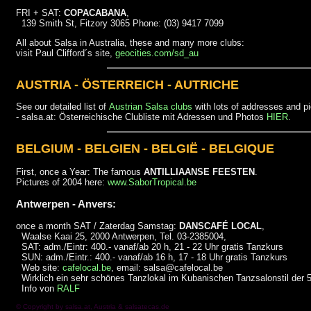
FRI + SAT:
COPACABANA
,
139 Smith St, Fitzory 3065 Phone: (03) 9417 7099
All about Salsa in Australia, these and many more clubs:
visit Paul Clifford´s site,
geocities.com/sd_au
AUSTRIA - ÖSTERREICH - AUTRICHE
See our detailed list of
Austrian Salsa clubs
with lots of addresses and pi
- salsa.at: Österreichische Clubliste mit Adressen und Photos
HIER
.
BELGIUM - BELGIEN - BELGIË - BELGIQUE
First, once a Year: The famous
ANTILLIAANSE FEESTEN
.
Pictures of 2004 here:
www.SaborTropical.be
Antwerpen - Anvers:
once a month SAT / Zaterdag Samstag:
DANSCAFÉ LOCAL
,
Waalse Kaai 25, 2000 Antwerpen, Tel. 03-2385004,
SAT: adm./Eintr: 400.- vanaf/ab 20 h, 21 - 22 Uhr gratis Tanzkurs
SUN: adm./Eintr.: 400.- vanaf/ab 16 h, 17 - 18 Uhr gratis Tanzkurs
Web site:
cafelocal.be
, email: salsa@cafelocal.be
Wirklich ein sehr schönes Tanzlokal im Kubanischen Tanzsalonstil der 5
Info von
RALF
© Copyright by
salsa.at
, Austria &
salsatecas.de