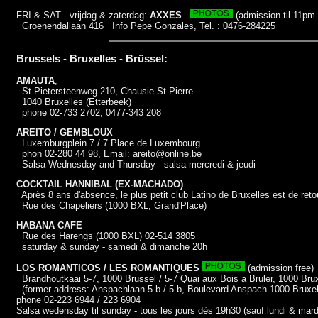
FRI & SAT - vrijdag & zaterdag:
AXXES
(admission til 11pm 
Groenendallaan 416 Info Pepe Gonzales, Tel. : 0476-284225
Brussels - Bruxelles - Brüssel:
AMAUTA
,
St-Pietersteenweg 210, Chausie St-Pierre
1040 Bruxelles (Etterbeek)
phone 02-733 2702, 0477-343 208
AREITO / GEMBLOUX
Luxemburgplein 7 / 7 Place de Luxembourg
phon 02-280 44 98, Email: areito@online.be
Salsa Wednesday and Thursday - salsa mercredi & jeudi
COCKTAIL HANNIBAL (EX-MACHADO)
Après 8 ans d'absence, le plus petit club Latino de Bruxelles est de reto
Rue des Chapeliers (1000 BXL, Grand'Place)
HABANA CAFE
Rue des Harengs (1000 BXL) 02-514 3805
saturday & sunday - samedi & dimanche 20h
LOS ROMANTICOS / LES ROMANTIQUES
(admission free)
Brandhoutkaai 5-7, 1000 Brussel / 5-7 Quai aux Bois a Bruler, 1000 Bru
(former address: Anspachlaan 5 b / 5 b, Boulevard Anspach 1000 Bruxel
phone 02-223 6944 / 223 6904
Salsa wedensday til sunday - tous les jours dès 19h30 (sauf lundi & mard