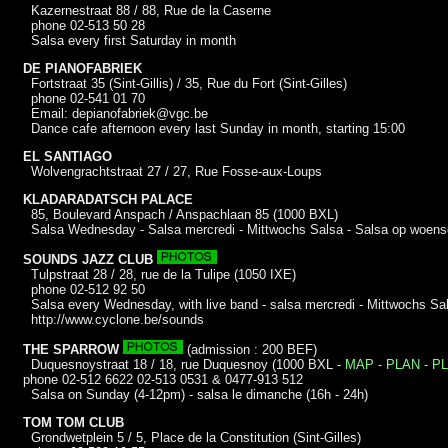
Kazernestraat 88 / 88, Rue de la Caserne
phone 02-513 50 28
Salsa every first Saturday in month
DE PIANOFABRIEK
Fortstraat 35 (Sint-Gillis) / 35, Rue du Fort (Sint-Gilles)
phone 02-541 01 70
Email: depianofabriek@vgc.be
Dance cafe afternoon every last Sunday in month, starting 15:00
EL SANTIAGO
Wolvengrachtstraat 27 / 27, Rue Fosse-aux-Loups
KLADARADATSCH PALACE
85, Boulevard Anspach / Anspachlaan 85 (1000 BXL)
Salsa Wednesday - Salsa mercredi - Mittwochs Salsa - Salsa op woen
SOUNDS JAZZ CLUB
Tulpstraat 28 / 28, rue de la Tulipe (1050 IXE)
phone 02-512 92 50
Salsa every Wednesday, with live band - salsa mercredi - Mittwochs Sal
http://www.cyclone.be/sounds
THE SPARROW
(admission : 200 BEF)
Duquesnoystraat 18 / 18, rue Duquesnoy (1000 BXL -
MAP - PLAN - 
phone 02-512 6622 02-513 0531 & 0477-913 512
Salsa on Sunday (4-12pm) - salsa le dimanche (16h - 24h)
TOM TOM CLUB
Grondwetplein 5 / 5, Place de la Constitution (Sint-Gilles)