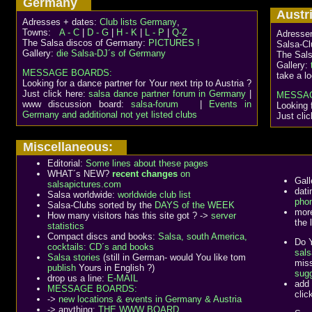
Germany
Aust
Adresses + dates:
Club lists Germany
,
Towns:
A - C
|
D - G
|
H - K
|
L - P
|
Q-Z
Adresse
The Salsa discos of Germany:
PICTURES !
Salsa-Cl
Gallery:
die Salsa-DJ´s of Germany
The Sals
Gallery:
MESSAGE BOARDS:
take a l
Looking for a dance partner for Your next trip to Austria ?
Just click here:
salsa dance partner forum in Germany
|
MESSA
www discussion board:
salsa-forum
|
Events in
Looking f
Germany and additional not yet listed clubs
Just cli
Miscellaneous:
Editorial:
Some lines about these pages
WHAT´s NEW?
recent changes
on
Gall
salsapictures.com
dati
Salsa worldwide:
worldwide club list
pho
Salsa-Clubs sorted by the
DAYS of the WEEK
mor
How many visitors has this site got ? ->
server
the l
statistics
Compact discs and books:
Salsa, south America,
Do Y
cocktails: CD´s and books
sals
Salsa stories
(still in German- would You like tom
mis
publish
Yours in English ?)
sug
drop us a line:
E-MAIL
add 
MESSAGE BOARDS:
clic
->
new locations & events in Germany & Austria
-> anything:
THE WWW BOARD