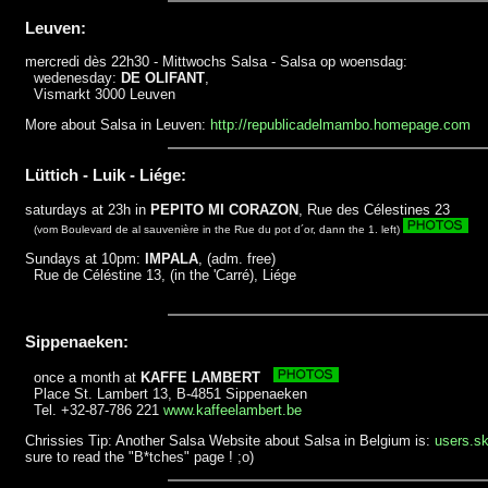
Leuven:
mercredi dès 22h30 - Mittwochs Salsa - Salsa op woensdag:
wedenesday:
DE OLIFANT
,
Vismarkt 3000 Leuven
More about Salsa in Leuven:
http://republicadelmambo.homepage.com
Lüttich - Luik - Liége:
saturdays at 23h in
PEPITO MI CORAZON
, Rue des Célestines 23
(vom Boulevard de al sauvenière in the Rue du pot d´or, dann the 1. left)
Sundays at 10pm:
IMPALA
, (adm. free)
Rue de Céléstine 13, (in the 'Carré), Liége
Sippenaeken:
once a month at
KAFFE LAMBERT
Place St. Lambert 13, B-4851 Sippenaeken
Tel. +32-87-786 221
www.kaffeelambert.be
Chrissies Tip: Another Salsa Website about Salsa in Belgium is:
users.sk
sure to read the "B*tches" page ! ;o)