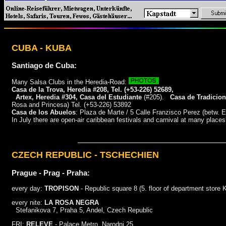
CUBA - KUBA
Santiago de Cuba:
Many Salsa Clubs in the Heredia-Road:
Casa de la Trova, Heredia #208, Tel. (+53-226) 52689,
Artex
, Heredia #304, Casa del Estudiante
(#205).
Casa de Tradicio
Rosa and Princesa) Tel. (+53-226) 53892
Casa de los Abuelos
: Plaza de Marte / 5 Calle Franzisco Perez (betw.
In July there are open-air caribbean festivals and carnival at many places
© salsa.at
CZECH REPUBLIC - TSCHECHIEN
Prague - Prag - Praha:
every day:
TROPISON
- Republic square 8 (5. floor of department store
every nite:
LA ROSA NEGRA
Stefanikova 7, Praha 5, Andel, Czech Republic
FRI:
RELEVE
- Palace Metro, Narodni 25