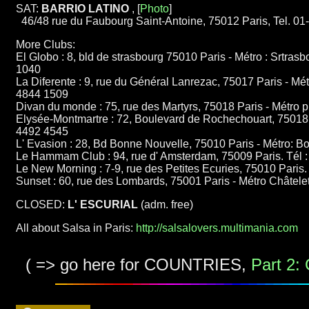
SAT:
BARRIO LATINO
, [
Photo
]
46/48 rue du Faubourg Saint-Antoine, 75012 Paris, Tel. 
More Clubs:
El Globo : 8, bld de strasbourg 75010 Paris - Métro : Srtras
1040
La Diferente : 9, rue du Général Lanrezac, 75017 Paris - Mét
4844 1509
Divan du monde : 75, rue des Martyrs, 75018 Paris - Métro p
Elysée-Montmartre : 72, Boulevard de Rochechouart, 75018 P
4492 4545
L' Evasion : 28, Bd Bonne Nouvelle, 75010 Paris - Métro: 
Le Hammam Club : 94, rue d' Amsterdam, 75009 Paris. Tél 
Le New Morning : 7-9, rue des Petites Ecuries, 75010 Paris
Sunset : 60, rue des Lombards, 75001 Paris - Métro Châtele
CLOSED:
L' ESCURIAL
(adm. free)
All about Salsa in Paris:
http://salsalovers.multimania.com
( => go here for COUNTRIES,
Part 2: 