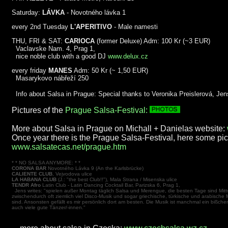
Saturday:
LÁVKA
- Novotného lávka 1
every 2nd Tuesday
L'APERITIVO
- Male namesti
THU, FRI & SAT:
CARIOCA
(former Deluxe) Adm: 100 Kr (~3 EUR)
Vaclavske Nam. 4, Prag 1,
nice noble club with a good DJ
www.delux.cz
every friday
MANES
Adm: 50 Kr (~ 1,50 EUR)
Masarykovo nábřeží 250
Info about Salsa in Prague: Special thanks to Veronika Preislerová, Jens
Pictures of the
Prague Salsa-Festival:
More about Salsa in Prague on Michall + Danielas website:
Once year there is the Prague Salsa-Festival, here some pic
www.salsatecas.net/prague.htm
* * NO SALSA ANYMORE: * *
CORONA BAR
Novotného Lávka 9 (An the Karlsbrücke)
CALIENTE CLUB
, Vejvodova ulice
LA HABANA CLUB
(J.: "the best Club!!"), Mala Strana / Misenska ulice
TENDR Afro
Latin Club - Latin Dancing Cocktail Bar, Parizska 6, Prag 1,
Jens writes: "spielen außer Montag täglich Salsa und Merengue, die besten Tage sind M
zwischendurch oft ziemlich viel Disco-Musik und sogar griechische, türkische und arabische 
sind. Ansonsten gefällt es mir persönlich dort am besten. Die Musik ist manchmal ein bißche
auch viele gute Tänzer/-innen."