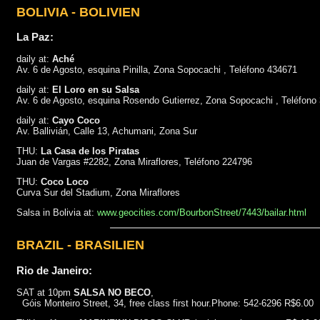
BOLIVIA - BOLIVIEN
La Paz:
daily at:
Aché
Av. 6 de Agosto, esquina Pinilla, Zona Sopocachi , Teléfono 434671
daily at:
El Loro en su Salsa
Av. 6 de Agosto, esquina Rosendo Gutierrez, Zona Sopocachi , Teléfono
daily at:
Cayo Coco
Av. Ballivián, Calle 13, Achumani, Zona Sur
THU:
La Casa de los Piratas
Juan de Vargas #2282, Zona Miraflores, Teléfono 224796
THU:
Coco Loco
Curva Sur del Stadium, Zona Miraflores
Salsa in Bolivia at:
www.geocities.com/BourbonStreet/7443/bailar.html
BRAZIL - BRASILIEN
Rio de Janeiro:
SAT at 10pm
SALSA NO BECO
,
Góis Monteiro Street, 34, free class first hour.Phone: 542-6296 R$6.00