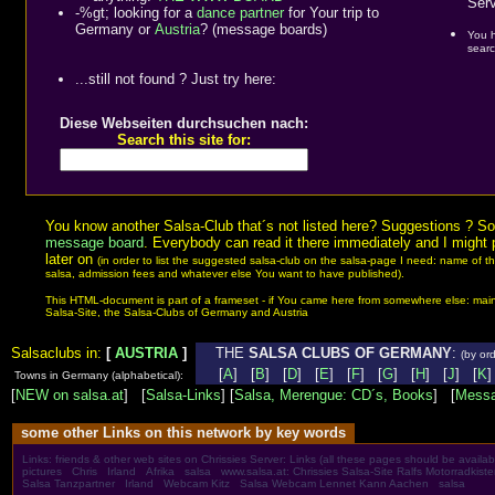
Serv
-%gt; looking for a
dance partner
for Your trip to
Germany or
Austria
? (message boards)
You h
searc
...still not found ? Just try here:
Diese Webseiten durchsuchen nach:
Search this site for:
You know another Salsa-Club that´s not listed here? Suggestions ? S
message board
. Everybody can read it there immediately and I might p
later on
(in order to list the suggested salsa-club on the salsa-page I need: name of 
salsa, admission fees and whatever else You want to have published).
This HTML-document is part of a frameset - if You came here from somewhere else: main 
Salsa-Site, the Salsa-Clubs of Germany and Austria
Salsaclubs in:
[
AUSTRIA
]
THE
SALSA CLUBS OF GERMANY
:
(by ord
[
A
] [
B
] [
D
] [
E
] [
F
] [
G
] [
H
] [
J
] [
K
]
Towns in Germany (alphabetical):
[
NEW on salsa.at
] [
Salsa-Links
] [
Salsa, Merengue: CD´s, Books
] [
Messa
some other Links on this network by key words
Links: friends & other web sites on Chrissies Server: Links (all these pages should be availa
pictures
Chris
Irland
Afrika
salsa
www.salsa.at: Chrissies Salsa-Site
Ralfs Motorradkist
Salsa Tanzpartner
Irland
Webcam Kitz
Salsa Webcam Lennet Kann Aachen
salsa