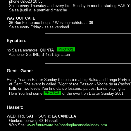
phone 02-523 10 55
Salsa every Thursday and every first Sunday in month, starting EARLY
Salsa jeudi & le premier dimanche
WAY OUT CAFÉ
36 Rue Fosse-aux-Loups / Wolvengrachtstraat 36
Salsa every Friday - salsa vendredi
Eynatten:
no Salsa anymore:
QUINTA
Aachener Str. 94b, B-4731 Eynatten
Gent - Gand:
Every Year on Easter Sunday there is a real big Salsa and Tango Party i
of Gent. The event is called
"Night of the Passion - Noche de la Pasion
halls on two levels You find dance lessons, parties, bands playing,...
Here You find some
of the event on Easter Sunday 2001
Hasselt:
WED, FRI,
SAT
+ SUN at
LA CANDELA
Genkersteenweg 80, Hasselt
Web Site:
www.futureware.be/hosting/lacandela/index.htm