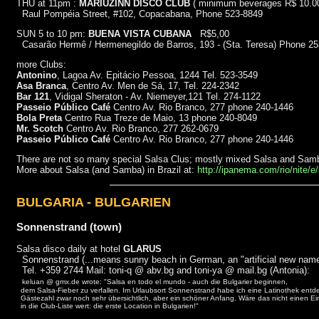
THU at 11pm :
MARIUZINN DISCO CLUB
( minimum beverages R$ 10.0
Raul Pompéia Street, #102, Copacabana, Phone 523-8849
SUN 5 to 10 pm:
BUENA VISTA CUBANA
R$5,00
Casarão Hermê / Hermenegildo de Barros, 193 - (Sta. Teresa) Phone 2
more Clubs:
Antonino
, Lagoa Av. Epitácio Pessoa, 1244 Tel. 523-3549
Asa Branca
, Centro Av. Men de Sá, 17, Tel. 224-2342
Bar 121
, Vidigal Sheraton - Av. Niemeyer,121 Tel. 274-1122
Passeio Público Café
Centro Av. Rio Branco, 277 phone 240-1446
Bola Preta
Centro Rua Treze de Maio, 13 phone 240-8049
Mr. Scotch
Centro Av. Rio Branco, 277 262-0679
Passeio Público Café
Centro Av. Rio Branco, 277 phone 240-1446
There are not so many special Salsa Clus; mostly mixed Salsa and Sam
More about Salsa (and Samba) in Brazil at:
http://ipanema.com/rio/nite/
BULGARIA - BULGARIEN
Sonnenstrand (town)
Salsa disco daily at hotel
GLARUS
Sonnenstrand (...means sunny beach in German, an "artificial new name
Tel. +359 2744 Mail: toni-q @ abv.bg and toni-ya @ mail.bg (Antonia):
keluan @ gmx.de wrote: "Salsa en todo el mundo - auch die Bulgarier beginnen,
dem Salsa-Fieber zu verfallen. Im Urlaubsort Sonnenstrand habe ich eine Latinothek entde
Gästezahl zwar noch sehr übersichtlich, aber ein schöner Anfang. Wäre das nicht einen Ei
in die Club-Liste wert: die erste Location in Bulgarien!"