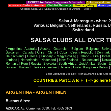
TICKETS for Salsa-Congresses & festivals
* clothes and dan
adresses: Clubs in Austria
Club list Germany
Photos: gallery
dance par
Chrissies Salsa-Site: Salsa from Argentina to Ukraine - PART I
Salsa & Merengue - where ?
Various: Belgium, Netherlands, Russia, U
Switzerland...
SALSA CLUBS ALL OVER 
[
Argentina
|
Australia
|
Austria - Österreich
|
Belgium - Belgique
|
Bolivia
Bulgarien
|
Canada
|
Chile
|
China
|
Cuba
|
Czech Republic
|
Denmark
Deutschland
|
Greece
|
Hungary - Magyaroszag
|
Ireland - Eire
|
Israel
Lettland
|
Netherlands - Nederland
|
New Zealand - Neuseeland
|
Norwa
Romania
|
Perú
|
Russia
|
Slovakia
|
South Africa - Zuid Afrika
|
Spain - 
Suisse
|
Thailand
|
Turkey - Tuerkei
|
Ukraine
|
United Kingdom - Britain
|
Salsa worldwide: See also Peter Baumanns large Club li
COUNTRIES, Part 1: A to F ( => go here 
ARGENTINA - ARGENTINIEN
Buenos Aires:
AZUCAR
, Av. Corrientes 3330, Tel. 4865 3103