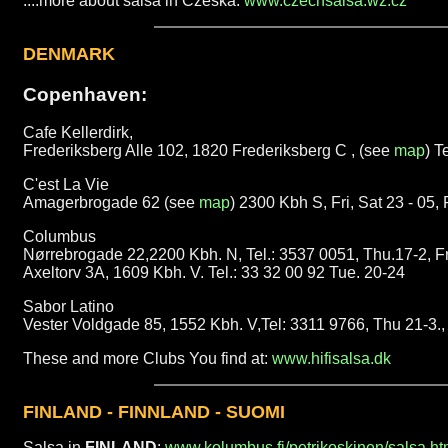
....more about salsa in Czeska:
www.czechsalsa.wz.cz
DENMARK
Copenhaven:
Cafe Kellerdirk,
Frederiksberg Alle 102, 1820 Frederiksberg C , (see
map
) T
C'est La Vie
Amagerbrogade 62 (see
map
) 2300 Kbh S, Fri, Sat 23 - 05, 
Columbus
Nørrebrogade 22,2200 Kbh. N, Tel.: 3537 0051, Thu.17-2, Fri.
Axeltorv 3A, 1609 Kbh. V. Tel.: 33 32 00 92 Tue. 20-24
Sabor Latino
Vester Voldgade 85, 1552 Kbh. V,Tel: 3311 9766, Thu 21-3., F
These and more Clubs You find at:
www.hifisalsa.dk
FINLAND - FINNLAND - SUOMI
Salsa in
FINLAND
:
www.kolumbus.fi/petrikoskinen/salsa.h