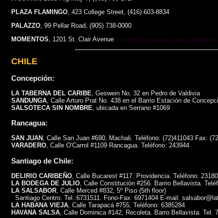
PLAZA FLAMINGO
, 423 College Street, (416) 603-8834
PALAZZO
, 99 Pellar Road, (905) 738-0000
MOMENTOS
, 1201 St. Clair Avenue
© Copyright by
salsa.at
, Austria &
salsatecas
CHILE
Concepción:
LA TABERNA DEL CARIBE
, Geswein No. 32 en Pedro de Valdivia
SANDUNGA
, Calle Arturo Prat No. 438 en el Barrio Estación de Concepc
SALSOTECA SIN NOMBRE
, ubicada en Serrano #1069
Rancagua:
SAN JUAN
, Calle San Juan #690, Machali. Teléfono: (72)411043 Fax: (7
VARADERO
, Calle O'Carrol #1109 Rancagua. Teléfono: 243944
Santiago de Chile:
DELIRIO CARIBEÑO
, Calle Bucarest #117. Providencia. Teléfono: 2318
LA BODEGA DE JULIO
, Calle Constitución #256. Barrio Bellavista. Tel
LA SALSABOR
, Calle Merced #832, 5º Piso (5th floor)
Santiago Centro. Tel.:6731511. Fono-Fax: 6971404 E-mail: salsabor@la
LA HABANA VIEJA
, Calle Tarapacá #755, Teléfono: 6385284
HAVANA SALSA
, Calle Dominica #142, Recoleta. Barro Bellavista. Tel