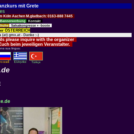
Tanzkurs mit Grete
ses
Raum Köln Aachen M.gladbach: 0163-888 7445
Bannerwerbung
Kontakt
schuhe
Salsakongresse + -boote
der ÖSTERREICH
 (at) gmx.at - Danke :-)
ils please inquire with the organizer
 Euch beim jeweiligen Veranstalter.
ona sua lingua:
Eλληvikα
Türkçe
.de
E
e.de