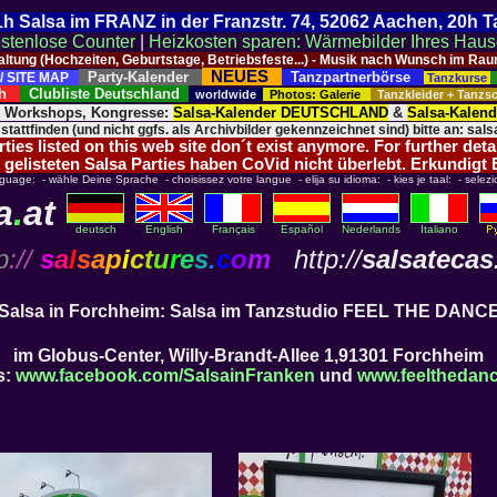
 21h Salsa im FRANZ in der Franzstr. 74, 52062 Aachen, 20h 
stenlose Counter
|
Heizkosten sparen: Wärmebilder Ihres Hau
taltung (Hochzeiten, Geburtstage, Betriebsfeste...) - Musik nach Wunsch im 
NEUES
Party-Kalender
Tanzpartnerbörse
/ SITE MAP
Tanzkurse
ich
Clubliste Deutschland
worldwide
Photos: Galerie
Tanzkleider + Tanz
, Workshops, Kongresse:
Salsa-Kalender DEUTSCHLAND
&
Salsa-Kalen
 stattfinden (und nicht ggfs. als Archivbilder gekennzeichnet sind) bitte an: salsa
ies listed on this web site don´t exist anymore. For further deta
 gelisteten Salsa Parties haben CoVid nicht überlebt. Erkundigt
nguage: - wähle Deine Sprache - choisissez votre langue - elija su idioma: - kies je taal: - selezi
a
.
at
deutsch
English
Français
Español
Nederlands
Italiano
p
://
s
a
l
s
a
p
i
c
t
u
r
e
s
.
c
o
m
http://
salsatecas
Salsa in Forchheim: Salsa im Tanzstudio
FEEL THE DANC
im Globus-Center, Willy-Brandt-Allee 1,91301 Forchheim
s:
www.facebook.com/SalsainFranken
und
www.feelthedanc