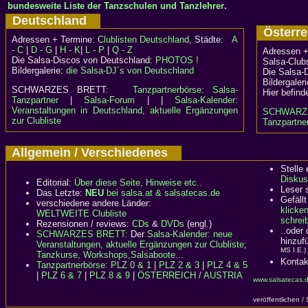
bundesweite Liste der Tanzschulen und Tanzlehrer
.
Deutschland
Österr
Adressen + Termine:
Clublisten Deutschland
, Städte:
A
- C
|
D - G
|
H - K
|
L - P
|
Q - Z
Adressen +
Die Salsa-Discos von Deutschland:
PHOTOS !
Salsa-Clubs
Bildergalerie:
die Salsa-DJ´s von Deutschland
Die Salsa-
Bildergaler
SCHWARZES BRETT:
Tanzpartnerbörse: Salsa-
Hier befind
Tanzpartner
|
Salsa-Forum
| |
Salsa-Kalender:
Veranstaltungen in Deutschland, aktuelle Ergänzungen
SCHWARZ
zur Clubliste
Tanzpartner
Allgemein / Verschiedenes
Stelle
Diskus
Editorial:
Über diese Seite, Hinweise etc..
Leser 
Das Letzte:
NEU
bei salsa.at & salsatecas.de
Gefällt
verschiedene andere Länder:
klicke
WELTWEITE Clubliste
schreib
Rezensionen / reviews:
CDs
&
DVDs
(engl.)
..oder
SCHWARZES BRETT:
Der
Salsa-Kalender: neue
hinzuf
Veranstaltungen, aktuelle Ergänzungen zur Clubliste;
MS I.E.)
Tanzkurse, Workshops,Salsaboote...
Kontak
Tanzpartnerbörse
:
PLZ 0 & 1
|
PLZ 2 & 3
|
PLZ 4 & 5
|
PLZ 6 & 7
|
PLZ 8 & 9
|
ÖSTERREICH / AUSTRIA
www.salsatecas.d
veröffentlichen /