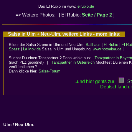
Das El Rubio im www:
elrubio.de
=>
Weitere Photos: [ El Rubio:
Seite / Page 2
]
Salsa in Ulm + Neu-Ulm, weitere Links - more links:
Bilder der Salsa-Szene in Ulm und Neu-Ulm:
Ballhaus
|
El Rubio
|
El Rub
Spazz
|
La Movida
Salsa in Ulm und Umgebung:
www.hotsalsa.de
|
Suchst Du einen Tanzpartner ? Dann wähle aus:
Tanzpartner in Bayer
(nach PLZ geordnet) |
Tanzpartner in Österreich
Möchtest Du einen K
veröffentlichen ?
Dann klicke hier:
Salsa-Forum
.
..und hier gehts zur
St
Deutschland un
Ulm / Neu-Ulm: