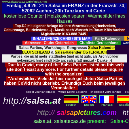
www.salsatecas.de/ulm/index.html
Freitag, 4.9.26: 21h Salsa im FRANZ in der Franzstr. 74,
52062 Aachen, 20h Tanzkurs mit Grete
kostenlose Counter
|
Heizkosten sparen: Wärmebilder Ihres
Hauses
Top-DJ mit eigener Anlage für Ihre Veranstaltung (Hochzeiten,
Geburtstage, Betriebsfeste...) - Musik nach Wunsch im Raum Köln Aachen
M.gladbach: 0163-888 7445
N
Party-Kalender
INHALTSVERZEICHNIS / SITE MAP
Adressen: Clubs Österreich
Clubliste Deutschland
wor
Salsa-Parties, Workshops, Kongresse:
Salsa-Kalender
DEUTSCHLAND
&
Salsa-Kalender ÖSTERREICH
Parties, die nicht mehr stattfinden (und nicht ggfs. als Archivbilder
gekennzeichnet sind) bitte an: salsa (at) gmx.at - Danke :-)
Due to Covid, many of the Salsa-Parties listed on this web
site don´t exist anymore. For further details please inquire
with the organizer
"Archivbilder: Viele der hier noch gelisteten Salsa Parties
haben CoVid nicht überlebt. Erkundigt Euch beim jeweiligen
Veranstalter.
select your language: - wähle Deine Sprache - choisissez votre langue - elija 
http://
salsa
.
at
deutsch
English
Français
Españo
http
://
s
a
l
s
a
p
i
c
t
u
r
e
s
.
c
o
m
htt
salsa.at
,
salsatecas.de
present: Salsa-Cl