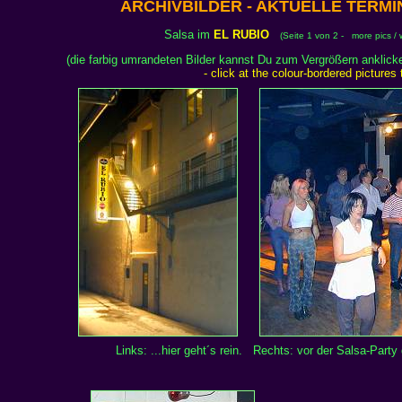
ARCHIVBILDER - AKTUELLE TERMI
Salsa im
EL RUBIO
(Seite 1 von 2 - more pics / 
(die farbig umrandeten Bilder kannst Du zum Vergrößern anklic
- click at the colour-bordered pictures
Links: ...hier geht´s rein. Rechts: vor der Salsa-Party