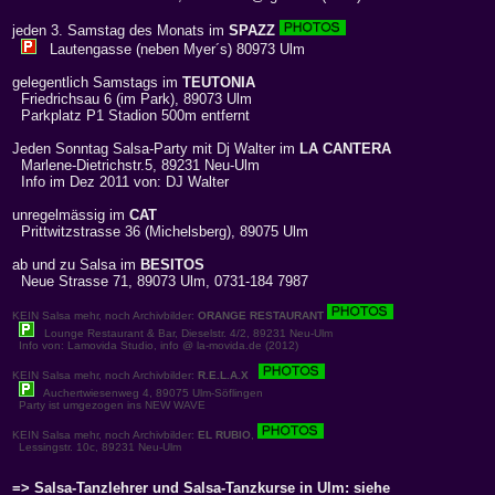
jeden 3. Samstag des Monats im
SPAZZ
Lautengasse (neben Myer´s) 80973 Ulm
gelegentlich Samstags im
TEUTONIA
Friedrichsau 6 (im Park), 89073 Ulm
Parkplatz P1 Stadion 500m entfernt
Jeden Sonntag Salsa-Party mit Dj Walter im
LA CANTERA
Marlene-Dietrichstr.5, 89231 Neu-Ulm
Info im Dez 2011 von: DJ Walter
unregelmässig im
CAT
Prittwitzstrasse 36 (Michelsberg), 89075 Ulm
ab und zu Salsa im
BESITOS
Neue Strasse 71, 89073 Ulm, 0731-184 7987
KEIN Salsa mehr, noch Archivbilder:
ORANGE RESTAURANT
Lounge Restaurant & Bar, Dieselstr. 4/2, 89231 Neu-Ulm
Info von: Lamovida Studio, info @ la-movida.de (2012)
KEIN Salsa mehr, noch Archivbilder:
R.E.L.A.X
Auchertwiesenweg 4, 89075 Ulm-Söflingen
Party ist umgezogen ins NEW WAVE
KEIN Salsa mehr, noch Archivbilder:
EL RUBIO
,
Lessingstr. 10c, 89231 Neu-Ulm
=> Salsa-Tanzlehrer und Salsa-Tanzkurse in Ulm: siehe