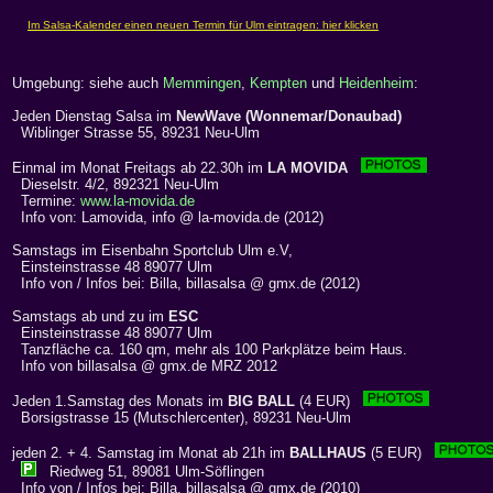
Umgebung: siehe auch
Memmingen
,
Kempten
und
Heidenheim
:
Jeden Dienstag Salsa im
NewWave (Wonnemar/Donaubad)
Wiblinger Strasse 55, 89231 Neu-Ulm
Einmal im Monat Freitags ab 22.30h im
LA MOVIDA
Dieselstr. 4/2, 892321 Neu-Ulm
Termine:
www.la-movida.de
Info von: Lamovida, info @ la-movida.de (2012)
Samstags im Eisenbahn Sportclub Ulm e.V,
Einsteinstrasse 48 89077 Ulm
Info von / Infos bei: Billa, billasalsa @ gmx.de (2012)
Samstags ab und zu im
ESC
Einsteinstrasse 48 89077 Ulm
Tanzfläche ca. 160 qm, mehr als 100 Parkplätze beim Haus.
Info von billasalsa @ gmx.de MRZ 2012
Jeden 1.Samstag des Monats im
BIG BALL
(4 EUR)
Borsigstrasse 15 (Mutschlercenter), 89231 Neu-Ulm
jeden 2. + 4. Samstag im Monat ab 21h im
BALLHAUS
(5 EUR)
Riedweg 51, 89081 Ulm-Söflingen
Info von / Infos bei: Billa, billasalsa @ gmx.de (2010)