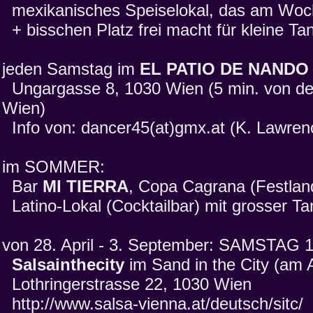
mexikanisches Speiselokal, das am Woch
+ bisschen Platz frei macht für kleine Ta
jeden Samstag im
EL PATIO DE NANDO
Ungargasse 8, 1030 Wien (5 min. von de
Wien)
Info von: dancer45(at)gmx.at (K. Lawren
im SOMMER:
Bar
MI TIERRA
, Copa Cagrana (Festland
Latino-Lokal (Cocktailbar) mit grosser Ta
von 28. April - 3. September: SAMSTAG 1
Salsainthecity
im Sand in the City (am A
Lothringerstrasse 22, 1030 Wien
http://www.salsa-vienna.at/deutsch/sitc/