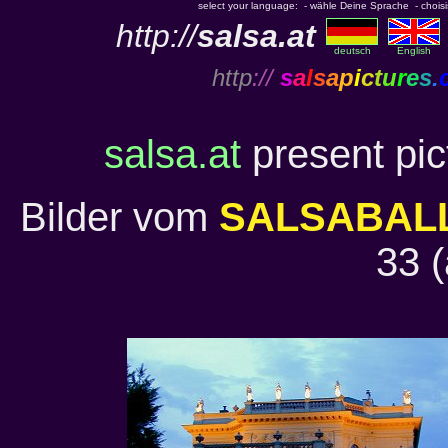
select your language: - wähle Deine Sprache - choisiss
http://
salsa.at
deutsch
English
http
://
s
a
l
s
a
p
i
c
t
u
r
e
s
.
salsa.at
present pic
Bilder vom
SALSABA
33 