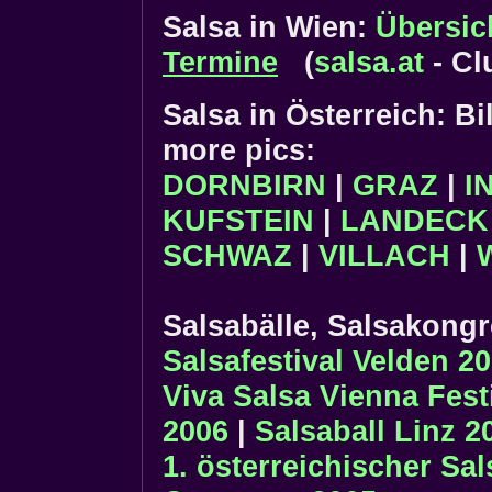
Salsa in Wien:
Übersic
Termine
(
salsa.at
- Cl
Salsa in Österreich: Bi
more pics:
DORNBIRN
|
GRAZ
|
I
KUFSTEIN
|
LANDECK
SCHWAZ
|
VILLACH
|
Salsabälle, Salsakongr
Salsafestival Velden 2
Viva Salsa Vienna Fest
2006
|
Salsaball Linz 2
1. österreichischer Sa