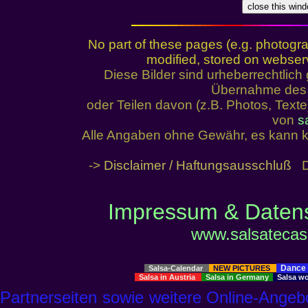
No part of these pages (e.g. photogr
modified, stored on webserve
Diese Bilder sind urheberrechtlic
Übernahme des I
oder Teilen davon (z.B. Photos, Text
von
s
Alle Angaben ohne Gewähr, es kann k
->
Disclaimer / Haftungsausschluß
De
Impressum & Datens
www.salsatecas.
Dance 
Salsa-Calendar
NEW PICTURES
Salsa in Austria
Salsa in Germany
Salsa w
Partnerseiten sowie weitere Online-Ange