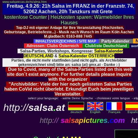
www.salsatecas.de/ts/alma.htm
Freitag, 4.9.26: 21h Salsa im FRANZ in der Franzstr. 74,
52062 Aachen, 20h Tanzkurs mit Grete
kostenlose Counter
|
Heizkosten sparen: Wärmebilder Ihres
Hauses
Top-DJ mit eigener Anlage für Ihre Veranstaltung (Hochzeiten,
Geburtstage, Betriebsfeste...) - Musik nach Wunsch im Raum Köln Aachen
M.gladbach: 0163-888 7445
N
Party-Kalender
INHALTSVERZEICHNIS / SITE MAP
Adressen: Clubs Österreich
Clubliste Deutschland
wor
Salsa-Parties, Workshops, Kongresse:
Salsa-Kalender
DEUTSCHLAND
&
Salsa-Kalender ÖSTERREICH
Parties, die nicht mehr stattfinden (und nicht ggfs. als Archivbilder
gekennzeichnet sind) bitte an: salsa (at) gmx.at - Danke :-)
Due to Covid, many of the Salsa-Parties listed on this web
site don´t exist anymore. For further details please inquire
with the organizer
"Archivbilder: Viele der hier noch gelisteten Salsa Parties
haben CoVid nicht überlebt. Erkundigt Euch beim jeweiligen
Veranstalter.
select your language: - wähle Deine Sprache - choisissez votre langue - elija 
http://
salsa
.
at
deutsch
English
Français
Españo
http
://
s
a
l
s
a
p
i
c
t
u
r
e
s
.
c
o
m
htt