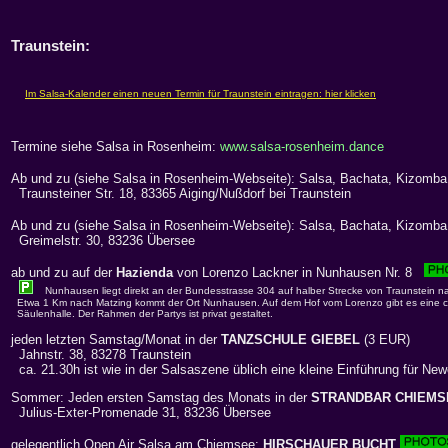
Traunstein:
Termine siehe Salsa in Rosenheim:
www.salsa-rosenheim.dance
Ab und zu (siehe Salsa in Rosenheim-Webseite): Salsa, Bachata, Kizomba
Traunsteiner Str. 18, 83365 Aiging/Nußdorf bei Traunstein
Ab und zu (siehe Salsa in Rosenheim-Webseite): Salsa, Bachata, Kizomb
Greimelstr. 30, 83236 Übersee
ab und zu auf der
Hazienda
von Lorenzo Lackner in Nunhausen Nr. 8
Nunhausen liegt direkt an der Bundesstrasse 304 auf halber Strecke von Traunstein n
Etwa 1 Km nach Matzing kommt der Ort Nunhausen. Auf dem Hof vom Lorenzo gibt es eine c
Säulenhalle. Der Rahmen der Partys ist privat gestaltet.
jeden letzten Samstag/Monat in der
TANZSCHULE GIEBEL
(3 EUR)
Jahnstr. 38, 83278 Traunstein
ca. 21.30h ist wie in der Salsaszene üblich eine kleine Einführung für Ne
Sommer: Jeden ersten Samstag des Monats in der
STRANDBAR CHIEMS
Julius-Exter-Promenade 31, 83236 Übersee
gelegentlich Open Air Salsa am Chiemsee:
HIRSCHAUER BUCHT