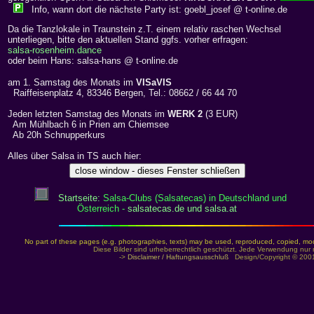
Info, wann dort die nächste Party ist: goebl_josef @ t-online.de
Da die Tanzlokale in Traunstein z.T. einem relativ raschen Wechsel
unterliegen, bitte den aktuellen Stand ggfs. vorher erfragen:
salsa-rosenheim.dance
oder beim Hans: salsa-hans @ t-online.de
am 1. Samstag des Monats im
VISaVIS
Raiffeisenplatz 4, 83346 Bergen, Tel.: 08662 / 66 44 70
Jeden letzten Samstag des Monats im
WERK 2
(3 EUR)
Am Mühlbach 6 in Prien am Chiemsee
Ab 20h Schnupperkurs
Alles über Salsa in TS auch hier:
Startseite:
Salsa-Clubs (Salsatecas) in Deutschland und
Österreich -
salsatecas.de und salsa.at
No part of these pages (e.g. photographies, texts) may be used, reproduced, copied, modi
Diese Bilder sind urheberrechtlich geschützt. Jede Verwendung nur 
->
Disclaimer / Haftungsausschluß
Design/Copyright © 2001 by