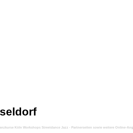
seldorf
l Tanzkurse Köln Workshops Streetdance Jazz - Partnerseiten sowie weitere Online-A