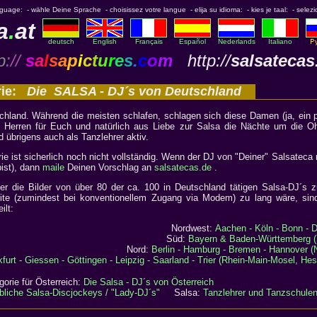
nguage: - wähle Deine Sprache - choisissez votre langue - elija su idioma: - kies je taal: - selezi
a
.
at
deutsch
English
Français
Español
Nederlands
Italiano
p
://
s
a
l
s
a
p
i
c
t
u
r
e
s
.
c
o
m
http://
salsatecas
rie:
Die SALSA - DJ´s von Deutschland
chland. Während die meisten schlafen, schlagen sich diese Damen (ja, ein 
 Herren für Euch und natürlich aus Liebe zur Salsa die Nächte um die O
d übrigens auch als Tanzlehrer aktiv.
rie ist sicherlich noch nicht vollständig. Wenn der DJ von "Deiner" Salsateca n
bist), dann
maile
Deinen Vorschlag an
salsatecas.de
.
hier die Bilder von über 80 der ca. 100 in Deutschland tätigen Salsa-DJ´s z
ite (zumindest bei konventionellem Zugang via Modem) zu lang wäre, sin
ilt:
Nordwest:
Aachen - Köln - Bonn - 
Süd:
Bayern & Baden-Württemberg (
Nord:
Berlin - Hamburg - Bremen - Hannover (
furt - Giessen - Göttingen - Leipzig - Saarland - Trier (Rhein-Main-Mosel, He
gorie für Österreich:
Die Salsa - DJ´s von Österreich
bliche Salsa-Discjockeys / "Lady-DJ´s"
Salsa:
Tanzlehrer und Tanzschule