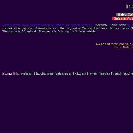
Im
Salsa-Ca
Salsa in Au
Partnerseiten sowie weitere Online-Angebote auf diesen Servern:
Bachata
|
Salsa
:
salsa
.at |
Gebäudethermografie, Wärmekameras
|
Thermographie: Wärmebilder Ihres Hauses
|
salsa Ö
Thermografie Düsseldorf
|
Thermografie Duisburg
|
Köln Wärmebilder
|
No part of these pages (e.
Diese Bilder
webcam
tauchanzug
salsareisen
kitzcam
reiten
finestra
irland
tauche
internal links:
|
|
|
|
|
|
|