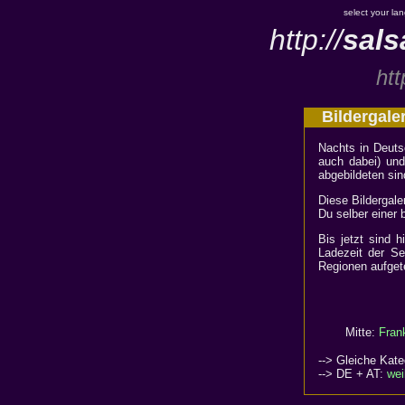
select your la
http://
sals
htt
Bildergale
Nachts in Deuts
auch dabei) und
abgebildeten sin
Diese Bildergale
Du selber einer 
Bis jetzt sind 
Ladezeit der Se
Regionen aufgete
Mitte:
Frank
--> Gleiche Kate
--> DE + AT:
wei