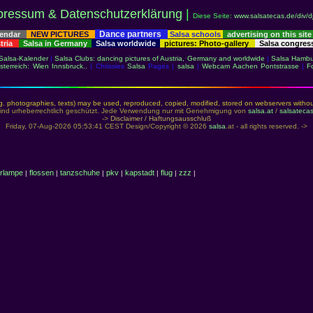
pressum & Datenschutzerklärung
|
Diese Seite:
www.salsatecas.de/div/d
Dance partners
lendar
NEW PICTURES
Salsa schools
advertising on this site
stria
Salsa in Germany
Salsa worldwide
pictures: Photo-gallery
Salsa congre
Salsa-Kalender
|
Salsa Clubs: dancing pictures of Austria, Germany and worldwide
|
Salsa Hambu
sterreich: Wien Innsbruck..
| Chrissies
Salsa
Pages |
salsa
|
Webcam Aachen Pontstrasse
|
F
g. photographies, texts) may be used, reproduced, copied, modified, stored on webservers without 
 sind urheberrechtlich geschützt. Jede Verwendung nur mit Genehmigung von
salsa.at
/
salsateca
->
Disclaimer / Haftungsausschluß
Friday, 07-Aug-2026 05:53:41 CEST Design/Copyright © 2026
salsa
.at - all rights reserved. ->
rlampe
flossen
tanzschuhe
pkv
kapstadt
flug
zzz
|
|
|
|
|
|
|