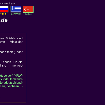
ona sua lingua:
Eλληvikα
Türkçe
.de
paar Mädels sind
hren. Viele der
och fehlt (..oder
u finden. Da die
d sie in mehrere
Düsseldorf (NRW)
Süddeutschland)
Norddeutschland)
ssen, Sachsen,..)
n