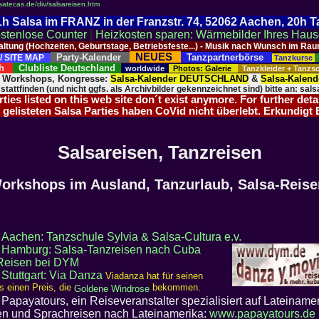
lsatecas.de/div/salsareisen.htm
 21h Salsa im FRANZ in der Franzstr. 74, 52062 Aachen, 20h 
stenlose Counter
|
Heizkosten sparen: Wärmebilder Ihres Hau
taltung (Hochzeiten, Geburtstage, Betriebsfeste...) - Musik nach Wunsch im 
NEUES
Party-Kalender
Tanzpartnerbörse
/ SITE MAP
Tanzkurse
ich
Clubliste Deutschland
worldwide
Photos: Galerie
Tanzkleider + Tanz
, Workshops, Kongresse:
Salsa-Kalender DEUTSCHLAND
&
Salsa-Kalen
 stattfinden (und nicht ggfs. als Archivbilder gekennzeichnet sind) bitte an: salsa
ies listed on this web site don´t exist anymore. For further deta
 gelisteten Salsa Parties haben CoVid nicht überlebt. Erkundigt
Salsareisen, Tanzreisen
orkshops im Ausland, Tanzurlaub, Salsa-Reise
:
Aachen: Tanzschule Sylvia & Salsa-Cultura e.v.
:
Hamburg: Salsa-Tanzreisen nach Cuba
Reisen bei DYM
:
Stuttgart: Via Danza
Viadanza hat für seinen
s einen Preis, die
bekommen.
Goldene Windrose
 Papayatours, ein Reiseveranstalter spezialisiert auf Lateinamer
en und Sprachreisen nach Lateinamerika:
www.papayatours.de