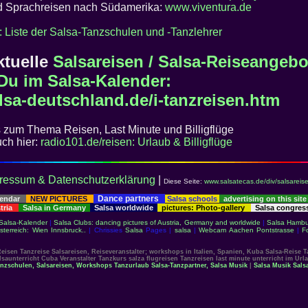
nd Sprachreisen nach Südamerika:
www.viventura.de
: Liste der Salsa-Tanzschulen und -Tanzlehrer
ktuelle
Salsareisen / Salsa-Reiseangebo
 Du im Salsa-Kalender:
sa-deutschland.de/i-tanzreisen.htm
s zum Thema Reisen, Last Minute und Billigflüge
uch hier:
radio101.de/reisen: Urlaub & Billigflüge
ressum & Datenschutzerklärung
|
Diese Seite:
www.salsatecas.de/div/salsareis
Dance partners
lendar
NEW PICTURES
Salsa schools
advertising on this site
stria
Salsa in Germany
Salsa worldwide
pictures: Photo-gallery
Salsa congre
Salsa-Kalender
|
Salsa Clubs: dancing pictures of Austria, Germany and worldwide
|
Salsa Hambu
sterreich: Wien Innsbruck..
| Chrissies
Salsa
Pages |
salsa
|
Webcam Aachen Pontstrasse
|
F
eisen Tanzreise Salsareisen, Reiseveranstalter; workshops in Italien, Spanien, Kuba Salsa-Reise 
lsaunterricht Cuba Veranstalter Tanzkurs salza flugreisen Tanzreisen last minute unterricht im Url
anzschulen, Salsareisen, Workshops Tanzurlaub
Salsa-Tanzpartner, Salsa Musik
|
Salsa Musik Sals