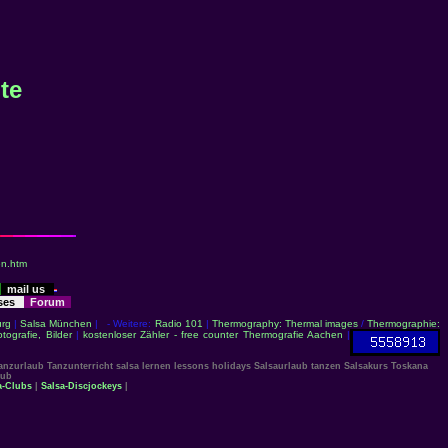
te
en.htm
mail us
sses
Forum
rg
|
Salsa München
| - Weitere:
Radio 101
|
Thermography: Thermal images
/
Thermographie:
otografie, Bilder
|
kostenloser Zähler - free counter
Thermografie Aachen
|
Tanzurlaub Tanzunterricht salsa lernen lessons holidays Salsaurlaub tanzen Salsakurs Toskana
aub
a-Clubs
|
Salsa-Discjockeys
|