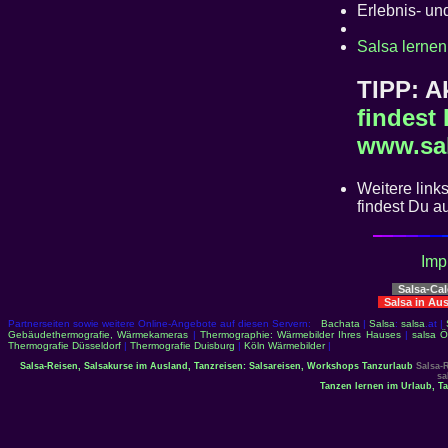
Erlebnis- u
Salsa lernen
TIPP: A
findest
www.sal
Weitere link
findest Du a
Imp
Salsa-Ca
Salsa in Au
Partnerseiten sowie weitere Online-Angebote auf diesen Servern:
Bachata
|
Salsa
:
salsa
.at |
Gebäudethermografie, Wärmekameras
|
Thermographie: Wärmebilder Ihres Hauses
|
salsa Ö
Thermografie Düsseldorf
|
Thermografie Duisburg
|
Köln Wärmebilder
|
Salsa-Reisen, Salsakurse im Ausland, Tanzreisen:
Salsareisen, Workshops Tanzurlaub
Salsa-R
sa
Tanzen lernen im Urlaub, T