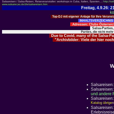
Salsareisen / Salsa-Reisen, Reiseveranstalter: workshops in Cuba, Italien, Spanien...:
http://sa
www.salsatecas.de/div/salsareisen.htm
Freitag, 4.9.26:
ko
Top-DJ mit eigener Anlage für Ihre Verans
INHALTSVERZEICHNIS 
Adressen: Clubs Österre
Salsa-Parties
Parties, die nicht mehr
Due to Covid, many of the Salsa-Part
"Archivbilder: Viele der hier noch
W
Salsareisen
Salsareisen
und andere 
Salsareisen
Katalog übrigen
Salsareisen:
Erlebnisreis