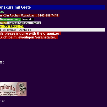
Tanzkurs mit Grete
ses
Raum Köln Aachen M.gladbach: 0163-888 7445
Bannerwerbung
Kontakt
schuhe
Salsakongresse + -boote
der ÖSTERREICH
 (at) gmx.at - Danke :-)
ils please inquire with the organizer
 Euch beim jeweiligen Veranstalter.
n:
ika,