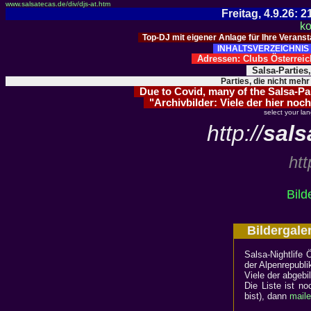
www.salsatecas.de/div/djs-at.htm
Freitag, 4.9.26:
ko
Top-DJ mit eigener Anlage für Ihre Verans
INHALTSVERZEICHNIS 
Adressen: Clubs Österre
Salsa-Parties
Parties, die nicht mehr
Due to Covid, many of the Salsa-Part
"Archivbilder: Viele der hier noch
select your la
http://
sals
htt
Bild
Bildergale
Salsa-Nightlife 
der Alpenrepubl
Viele der abgebi
Die Liste ist no
bist), dann
maile