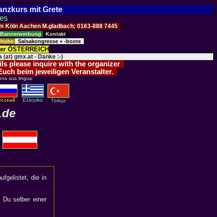
Tanzkurs mit Grete
ses
Raum Köln Aachen M.gladbach: 0163-888 7445
Bannerwerbung
Kontakt
schuhe
Salsakongresse + -boote
der ÖSTERREICH
 (at) gmx.at - Danke :-)
ils please inquire with the organizer
 Euch beim jeweiligen Veranstalter.
ona sua lingua:
Eλληvikα
Türkçe
.de
fgelistet, die in
r Du selber einer