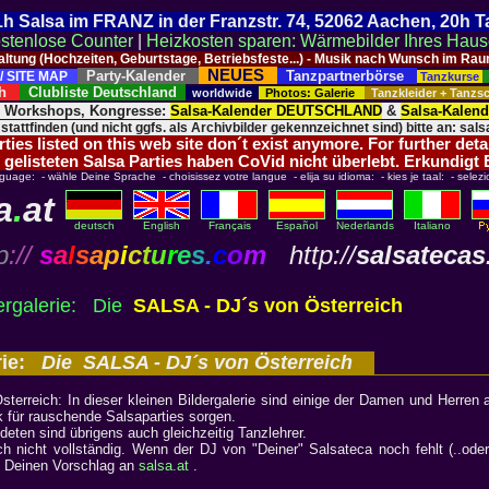
 21h Salsa im FRANZ in der Franzstr. 74, 52062 Aachen, 20h 
stenlose Counter
|
Heizkosten sparen: Wärmebilder Ihres Hau
taltung (Hochzeiten, Geburtstage, Betriebsfeste...) - Musik nach Wunsch im 
NEUES
Party-Kalender
Tanzpartnerbörse
/ SITE MAP
Tanzkurse
ich
Clubliste Deutschland
worldwide
Photos: Galerie
Tanzkleider + Tanz
, Workshops, Kongresse:
Salsa-Kalender DEUTSCHLAND
&
Salsa-Kalen
 stattfinden (und nicht ggfs. als Archivbilder gekennzeichnet sind) bitte an: salsa
ies listed on this web site don´t exist anymore. For further deta
 gelisteten Salsa Parties haben CoVid nicht überlebt. Erkundigt
nguage: - wähle Deine Sprache - choisissez votre langue - elija su idioma: - kies je taal: - selezi
a
.
at
deutsch
English
Français
Español
Nederlands
Italiano
p
://
s
a
l
s
a
p
i
c
t
u
r
e
s
.
c
o
m
http://
salsatecas
ergalerie: Die
SALSA - DJ´s von Österreich
rie:
Die SALSA - DJ´s von Österreich
Österreich: In dieser kleinen Bildergalerie sind einige der Damen und Herren au
ik für rauschende Salsaparties sorgen.
ldeten sind übrigens auch gleichzeitig Tanzlehrer.
ch nicht vollständig. Wenn der DJ von "Deiner" Salsateca noch fehlt (..ode
Deinen Vorschlag an
salsa.at
.