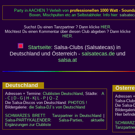
Party in AACHEN ? Verleih von
professionellen 1000 Watt - Sound
Boxen, Mischpulten etc.an Selbstabholer. Info hier:
salsatec
Suchst Du einen Tanzpartner ? Dann klicke
HIER
.
Möchtest Du einen Kommentar über diesen Club abgeben ? Dann klicke
HIER
.
Startseite:
Salsa-Clubs (Salsatecas) in
Deutschland und Österreich -
salsatecas.de
und
salsa.at
Deutschland
Österr
Adressen + Termine:
Clublisten Deutschland
, Städte:
A
Adressen +
- C
|
D - G
|
H - K
|
L - P
|
Q - Z
Salsa-Clubs
Die Salsa-Discos von Deutschland:
PHOTOS !
Die Salsa-
Bildergalerie:
die Salsa-DJ´s von Deutschland
Bildergaler
Hier befind
SCHWARZES BRETT:
Tanzpartner in Deutschland
|
Salsa-PARTYKALENDER: Salsa-Parties, aktuelle
SCHWARZ
Ergänzungen zur Clubliste
Tanzpartner