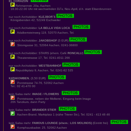
EL CORAZON
Rehmannstr. 20a, Aachen
18.00-22.00 Uhr mit wechselnden DJ´s, Nov.-April, d.h. statt Elisenbrunnen
nur noch Archivbilder:
KLEJBOR´S
Königsbenden 42, 52249 Eschweiler
nur noch Archivbilder:
LA BELLA VIDA LOCA
Adalbertsteinweg 119, 52070 Aachen, Tel.
nur noch Archivbilder:
JAKOBSHOF
(5 EUR)
Stromgasse 31, 52064 Aachen, 0241-36800
nur noch Archivbilder: STAIRS (ehem. Café
RONCALLI
)
Theaterstrasse 17, Tel. 0241-4011 266
nur noch Archivbilder:
WESTBAHNHOF
Republikplatz 9, Aachen, Tel. 0241-82 535
KATAKOMBEN
, (3,50 EUR)
Pontstrasse 74-76, 52062 Aachen
Tel.: 02 41-470 00
kein Salsa mehr:
IMAGE / FLOWERS
Pontstrasse, neben der Molkerei, Eingang beim Image
20h Tanzkurs, dann Party
kein Salsa mehr:
BRANDER STIER
Aachen-Brand, Marktplatz 1 (nähe Trierer Str.), Tel. 0241 - 413 46 46
kein Salsa mehr:
FAMOUS LOUNGE (ehem.: LOS MOLINOS)
(Eintritt frei)
Komphausbadstr. 25, 52062 Aachen