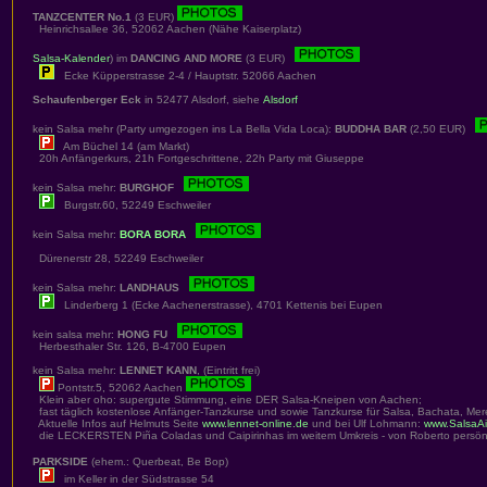
TANZCENTER No.1
(3 EUR)
Heinrichsallee 36, 52062 Aachen (Nähe Kaiserplatz)
Salsa-Kalender
) im
DANCING AND MORE
(3 EUR)
Ecke Küpperstrasse 2-4 / Hauptstr. 52066 Aachen
Schaufenberger Eck
in 52477 Alsdorf, siehe
Alsdorf
kein Salsa mehr (Party umgezogen ins La Bella Vida Loca):
BUDDHA BAR
(2,50 EUR)
Am Büchel 14 (am Markt)
20h Anfängerkurs, 21h Fortgeschrittene, 22h Party mit Giuseppe
kein Salsa mehr:
BURGHOF
Burgstr.60, 52249 Eschweiler
kein Salsa mehr:
BORA BORA
Dürenerstr 28, 52249 Eschweiler
kein Salsa mehr:
LANDHAUS
Linderberg 1 (Ecke Aachenerstrasse), 4701 Kettenis bei Eupen
kein salsa mehr:
HONG FU
Herbesthaler Str. 126, B-4700 Eupen
kein Salsa mehr:
LENNET KANN
, (Eintritt frei)
Pontstr.5, 52062 Aachen
Klein aber oho: supergute Stimmung, eine DER Salsa-Kneipen von Aachen;
fast täglich kostenlose Anfänger-Tanzkurse und sowie Tanzkurse für Salsa, Bachata, Me
Aktuelle Infos auf Helmuts Seite
www.lennet-online.de
und bei Ulf Lohmann:
www.SalsaA
die LECKERSTEN Piña Coladas und Caipirinhas im weitem Umkreis - von Roberto persönl
PARKSIDE
(ehem.: Querbeat, Be Bop)
im Keller in der Südstrasse 54