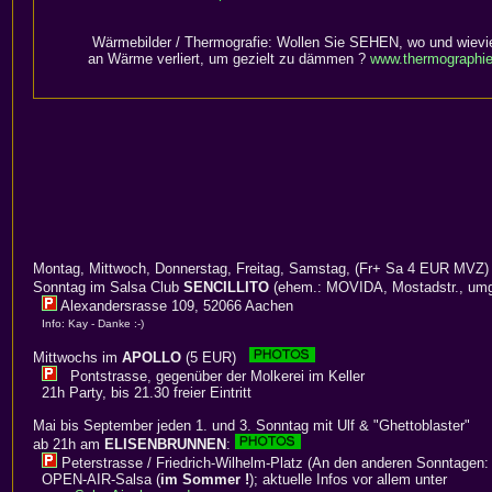
Wärmebilder / Thermografie: Wollen Sie SEHEN, wo und wievie
an Wärme verliert, um gezielt zu dämmen ?
www.thermographie
Montag, Mittwoch, Donnerstag, Freitag, Samstag, (Fr+ Sa 4 EUR MVZ)
Sonntag im Salsa Club
SENCILLITO
(ehem.: MOVIDA, Mostadstr., umg
Alexandersrasse 109, 52066 Aachen
Info: Kay - Danke :-)
Mittwochs im
APOLLO
(5 EUR)
Pontstrasse, gegenüber der Molkerei im Keller
21h Party, bis 21.30 freier Eintritt
Mai bis September jeden 1. und 3. Sonntag mit Ulf & "Ghettoblaster"
ab 21h am
ELISENBRUNNEN
:
Peterstrasse / Friedrich-Wilhelm-Platz (An den anderen Sonntagen:
OPEN-AIR-Salsa (
im Sommer !
); aktuelle Infos vor allem unter