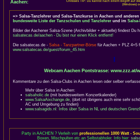
Aachen:
Chrissies TIP: Du kannst nach einem Begriff auf d
(Windows) o
=> Salsa-Tanzlehrer und Salsa-Tanzkurse in Aachen und anderen 
bundesweite Liste der Tanzschulen und Tanzlehrer
und im
Salsa-
Bilder der Aachener Salsa-Szene (Archivbilder + aktuelle) findest Du hi
salsatecas.de/aachen - Du bist nur einen Klick entfernt!
Die salsatecas.de -
Salsa - Tanzpartner-Börse
für Aachen + PLZ 4+5 fi
www.salsatecas.de/guest/forum_45.htm
Webcam Aachen Pontstrasse: www.zzz.at/
Kommentare zu den Salsa-Clubs in Aachen lesen oder selber verfass
Mehr über Salsa in Aachen:
salsaholic.de
(mit bundesweitem Konzertkalender)
www.SalsaAixchange.de
, (dort ist übrigens auch eine sehr schö
AC und Umgebung zu finden)
www.salsagids.nl: Infos über Salsa in NL und deutschen Grenz
Party in AACHEN ? Verleih von
professionellen 1000 Watt - S
Boxen, Mischpulten etc.an Selbstabholer. Info hier:
sals