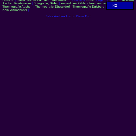
Aachen Pontstrasse
|
Fotografie, Bilder
|
kostenloser Zähler - free counter
Thermografie Aachen
|
Thermografie Düsseldorf
|
Thermografie Duisburg
|
Köln Wärmebilder
|
Salsa Aachen Alsdorf Bistro Fritz