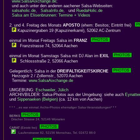
www.SalsaAixchange.de
;
und auch unter den anderen aachener Salsa-Webseiten:
salsaholic.de
,
SalsaInfo.de
, und
RuedaHolic.de
Salsa am Elisenbrunnen: Termine + Videos
2. und 4. Freitag des Monats
APOSTO
(ehem: Besitos; Eintritt frei)
Kapuzinergraben 19 (Kapuzinerkarré), 52062 AC-Zentrum
einmal im Monat Freitags Salsa im
FRANZ
Franzstrasse 74, 52064 Aachen
einmal im Monat Samstags Salsa mit DJ Alan im
EXIL
Schlossstraße 2, 52066 Aachen
Gelegentlich: Salsa in der
DREIFALTIGKEITSKIRCHE
Herzogstr 2 / Zollernstr., 52070 Aachen
Termine:
www.SalsaAixchange.de
UMGEBUNG:
Eschweiler
,
Jülich
ARCHIVBILDER: Salsa-Photos aus der Umgebung: siehe auch
Eynatte
und
Sippenaeken (Belgien)
(ca. 12 km von Aachen)
* * * ...es war einmal: Archiv-Photos ehemaliger Salsa-Veranstaltungen* * *
BERKS
Drischer Strasse 24, 52146 Würselen
CARAT
(Eintritt frei)
Laufenstrasse 82, 52156 Monschau, Tel. 02472 86-0