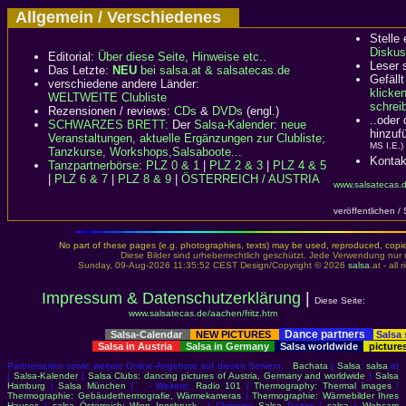
Allgemein / Verschiedenes
Stelle
Diskus
Editorial:
Über diese Seite, Hinweise etc..
Leser 
Das Letzte:
NEU
bei salsa.at & salsatecas.de
Gefällt
verschiedene andere Länder:
klicke
WELTWEITE Clubliste
schreib
Rezensionen / reviews:
CDs
&
DVDs
(engl.)
..oder
SCHWARZES BRETT:
Der
Salsa-Kalender: neue
hinzuf
Veranstaltungen, aktuelle Ergänzungen zur Clubliste;
MS I.E.)
Tanzkurse, Workshops,Salsaboote...
Kontak
Tanzpartnerbörse
:
PLZ 0 & 1
|
PLZ 2 & 3
|
PLZ 4 & 5
|
PLZ 6 & 7
|
PLZ 8 & 9
|
ÖSTERREICH / AUSTRIA
www.salsatecas.d
veröffentlichen /
No part of these pages (e.g. photographies, texts) may be used, reproduced, copied,
Diese Bilder sind urheberrechtlich geschützt. Jede Verwendung nur 
Sunday, 09-Aug-2026 11:35:52 CEST Design/Copyright © 2026
salsa
.at - all
Impressum & Datenschutzerklärung
|
Diese Seite:
www.salsatecas.de/aachen/fritz.htm
Dance partners
Salsa-Calendar
NEW PICTURES
Salsa
Salsa in Austria
Salsa in Germany
Salsa worldwide
picture
Partnerseiten sowie weitere Online-Angebote auf diesen Servern:
Bachata
|
Salsa
:
salsa
.at
|
Salsa-Kalender
|
Salsa Clubs: dancing pictures of Austria, Germany and worldwide
|
Salsa
Hamburg
|
Salsa München
| - Weitere:
Radio 101
|
Thermography: Thermal images
/
Thermographie: Gebäudethermografie, Wärmekameras
|
Thermographie: Wärmebilder Ihres
Hauses
|
salsa Österreich: Wien Innsbruck..
| Chrissies
Salsa
Pages |
salsa
|
Webcam