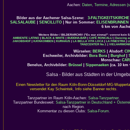
Aachen:
Daten, Termine, Adressen (s
Bilder aus der Aachener Salsa-Szene:
3-FALTIGKEITSKIRCHE
SALSALAUBE
|
SENCILLITO
| Nur im Sommer:
ELISENBRUNNEN
6 km von Aache
Weitere Bilder / BILDERARCHIV ("Es war einmal": vorerst kein 
AMBIENTE LATINO
|
BLACK & WHITE
|
BUDDHA-BAR
|
CAFÉ RONCALLI
|
Dancing a
JAKOBSHOF
|
KATAKOMBEN
|
KURHAUS
|
LA BELLA VITA LOCA
|
LA FINESTRA
|
L
TANZCENTER No.1
|
VIELHARMONI
Würselen:
BERKS
| Alsdorf:
CI
Eschweiler, Archivbilder:
Bora Bora
|
Burghof
|
Monschau:
CAR
Benelux, Archivbilder:
Brüssel
|
Sippenaeken
(ca. 10 km 
Salsa - Bilder aus Städten in der Umge
Einen Newsletter für den Raum Köln-Bonn-Düsseldorf-MG-Wupperta
versendet Kay Schwintek, Info siehe Banner rechts.
Tanzpartner im Raum Köln-Aachen:
Salsa-Tanzpartner
.
Tanzpartner Bundesweit:
Salsa-Tanzpartner in Deutschland + Österre
nach Region.
Kommentar zu diesen Clubs:
Salsa-Forum
.