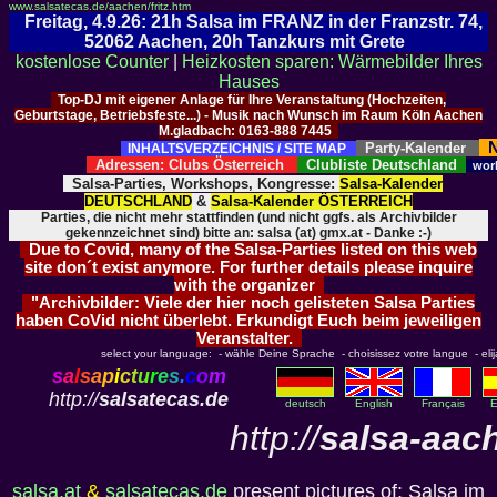
www.salsatecas.de/aachen/fritz.htm
Freitag, 4.9.26: 21h Salsa im FRANZ in der Franzstr. 74,
52062 Aachen, 20h Tanzkurs mit Grete
kostenlose Counter
|
Heizkosten sparen: Wärmebilder Ihres
Hauses
Top-DJ mit eigener Anlage für Ihre Veranstaltung (Hochzeiten,
Geburtstage, Betriebsfeste...) - Musik nach Wunsch im Raum Köln Aachen
M.gladbach: 0163-888 7445
N
Party-Kalender
INHALTSVERZEICHNIS / SITE MAP
Adressen: Clubs Österreich
Clubliste Deutschland
wor
Salsa-Parties, Workshops, Kongresse:
Salsa-Kalender
DEUTSCHLAND
&
Salsa-Kalender ÖSTERREICH
Parties, die nicht mehr stattfinden (und nicht ggfs. als Archivbilder
gekennzeichnet sind) bitte an: salsa (at) gmx.at - Danke :-)
Due to Covid, many of the Salsa-Parties listed on this web
site don´t exist anymore. For further details please inquire
with the organizer
"Archivbilder: Viele der hier noch gelisteten Salsa Parties
haben CoVid nicht überlebt. Erkundigt Euch beim jeweiligen
Veranstalter.
select your language: - wähle Deine Sprache - choisissez votre langue - elija 
s
a
l
s
a
p
i
c
t
u
r
e
s
.
c
o
m
http://
salsatecas.de
deutsch
English
Français
E
http://
salsa-aac
salsa.at
&
salsatecas.de
present pictures of: Salsa im