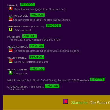
HAVANA
,
Komphausbadstr. (gegenüber "Lust for Life")
TEATRO ELYSEE
Kapuzinergraben 8 (geg. Theater), 52062 Aachen
AMBIENTE LATINO
, (Eintritt frei)
Schützenstr.19
PAPILLON
Pontstr. 151, 52062 Aachen, 0241-568 6726
ALTES KURHAUS
,
Komphausbadstrasse (über dem Café Havanna, s.oben)
VIELHARMONIE
,
Aachen, Pontstrasse 101-105
BLACK & WHITE
,
Liebigstr. 9
M6
(i.d. Mensa 6 im 2. Stock, 5.-DM Eintritt), Pontstr.147, 52062 Aachen
STEVENS
(ehem. "Ricks Café"),
Am Büchel 14
Startseite:
Die Salsa-C