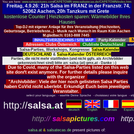
You are here:
www.salsapictures.com
/
CAPETOWN
www.salsatecas.de/CAPETOWN/index.htm
Freitag, 4.9.26: 21h Salsa im FRANZ in der Franzstr. 74,
52062 Aachen, 20h Tanzkurs mit Grete
kostenlose Counter
|
Heizkosten sparen: Wärmebilder Ihres
Hauses
Top-DJ mit eigener Anlage für Ihre Veranstaltung (Hochzeiten,
Geburtstage, Betriebsfeste...) - Musik nach Wunsch im Raum Köln Aachen
M.gladbach: 0163-888 7445
N
Party-Kalender
INHALTSVERZEICHNIS / SITE MAP
Adressen: Clubs Österreich
Clubliste Deutschland
wor
Salsa-Parties, Workshops, Kongresse:
Salsa-Kalender
DEUTSCHLAND
&
Salsa-Kalender ÖSTERREICH
Parties, die nicht mehr stattfinden (und nicht ggfs. als Archivbilder
gekennzeichnet sind) bitte an: salsa (at) gmx.at - Danke :-)
Due to Covid, many of the Salsa-Parties listed on this web
site donґt exist anymore. For further details please inquire
with the organizer
"Archivbilder: Viele der hier noch gelisteten Salsa Parties
haben CoVid nicht ьberlebt. Erkundigt Euch beim jeweiligen
Veranstalter.
select your language: - waehle Deine Sprache - choisissez votre langue - elija
http://
salsa
.
at
deutsch
English
Franзais
Españo
http
://
s
a
l
s
a
p
i
c
t
u
r
e
s
.
c
o
m
http:
salsa.at
&
salsatecas.de
present pictures of: