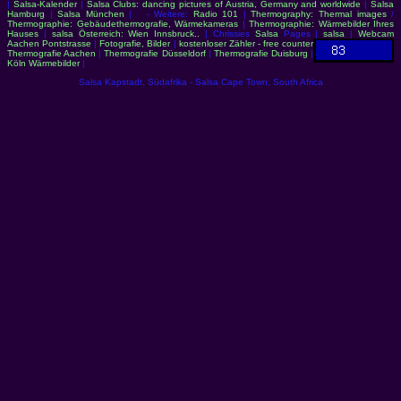
|
Salsa-Kalender
|
Salsa Clubs: dancing pictures of Austria, Germany and worldwide
|
Salsa
Hamburg
|
Salsa München
| - Weitere:
Radio 101
|
Thermography: Thermal images
/
Thermographie: Gebäudethermografie, Wärmekameras
|
Thermographie: Wärmebilder Ihres
Hauses
|
salsa Österreich: Wien Innsbruck..
| Chrissies
Salsa
Pages |
salsa
|
Webcam
Aachen Pontstrasse
|
Fotografie, Bilder
|
kostenloser Zähler - free counter
Thermografie Aachen
|
Thermografie Düsseldorf
|
Thermografie Duisburg
|
Köln Wärmebilder
|
Salsa Kapstadt, Südafrika - Salsa Cape Town, South Africa